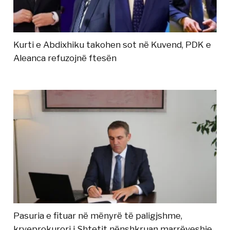
Kurti e Abdixhiku takohen sot në Kuvend, PDK e
Aleanca refuzojnë ftesën
Pasuria e fituar në mënyrë të paligjshme,
kryeprokurori i Shtetit nënshkruan marrëveshje