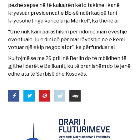
peshë sepse në të kaluarën këto takime i kanë
kryesuar presidencat e BE-së ndërkaq që tani
kryesohet nga kancelarja Merkel”, ka thënë ai.
“Unë nuk kam parashikim për ndonjë marrëveshje
eventuale. Ju e dini që për marrëveshje ne e kemi
votuar një ekip negociator”, ka përfunduar ai.
Kujtojmë se me 29 prill në Berlin do të mblidhen të
gjithë liderët e Ballkanit, ku të pranishëm do të jenë
edhe ata të Serbisë dhe Kosovës.