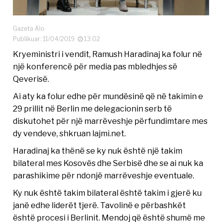
Gazeta Alo
Publikuar: 11/04/2019
13:02
Kryeministri i vendit, Ramush Haradinaj ka folur në
një konferencë për media pas mbledhjes së
Qeverisë.
Ai aty ka folur edhe për mundësinë që në takimin e
29 prillit në Berlin me delegacionin serb të
diskutohet për një marrëveshje përfundimtare mes
dy vendeve, shkruan lajmi.net.
Haradinaj ka thënë se ky nuk është një takim
bilateral mes Kosovës dhe Serbisë dhe se ai nuk ka
parashikime për ndonjë marrëveshje eventuale.
Ky nuk është takim bilateral është takim i gjerë ku
janë edhe liderët tjerë. Tavolinë e përbashkët
është procesi i Berlinit. Mendoj që është shumë me