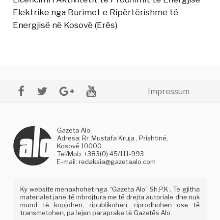
Elektrike nga Burimet e Ripërtërishme të
Energjisë në Kosovë (Erës)
Impressum
Gazeta Alo
Adresa: Rr. Mustafa Kruja , Prishtinë,
Kosovë 10000
Tel/Mob: +383(0) 45/111-993
E-mail:
redaksia@gazetaalo.com
Ky website menaxhohet nga “Gazeta Alo” Sh.P.K . Të gjitha
materialet janë të mbrojtura me të drejta autoriale dhe nuk
mund të kopjohen, ripublikohen, riprodhohen ose të
transmetohen, pa lejen paraprake të Gazetës Alo.