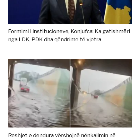
Formimi i institucioneve, Konjufca: Ka gatishmëri
nga LDK, PDK dha qëndrime të vjetra
Reshjet e dendura vërshojnë nënkalimin në