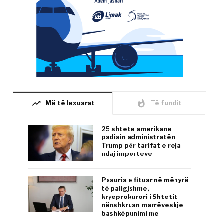
trending_up
whatshot
Më të lexuarat
Të fundit
25 shtete amerikane
padisin administratën
Trump për tarifat e reja
ndaj importeve
Pasuria e fituar në mënyrë
të paligjshme,
kryeprokurori i Shtetit
nënshkruan marrëveshje
bashkëpunimi me