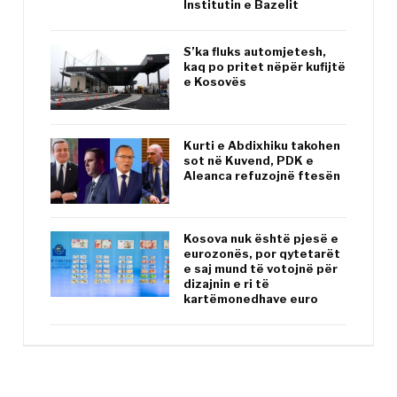
Institutin e Bazelit
S’ka fluks automjetesh,
kaq po pritet nëpër kufijtë
e Kosovës
Kurti e Abdixhiku takohen
sot në Kuvend, PDK e
Aleanca refuzojnë ftesën
Kosova nuk është pjesë e
eurozonës, por qytetarët
e saj mund të votojnë për
dizajnin e ri të
kartëmonedhave euro