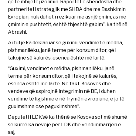
që të mbijetoj izolimin. Raportet e shëndosha dhe
partneriteti strategjik me SHBA dhe me Bashkimin
Evropian, nuk duhet rrezikuar me asnjë çmim, as me
çmimin e pushtetit, është thjeshtë gabim”, ka thënë
Abrashi.
Ai tutje ka deklaruar se guximi, vendimet e mëdha,
pishmanllëku, janë terme për konsum ditor, që i
takojnë së kalurës, esenca është më lartë.
“Guximi, vendimet e mëdha, pishmanllëku, janë
terme për konsum ditor, që i takojnë së kalurës,
esenca është më lartë. Në fakt, Kosovës dhe
vendeve që aspirojnë integrimin në BE, i duhen
vendime të ligjshme e në frymën evropiane, e jo të
guximshme ose paguximshme”.
Deputeti i LDK’së ka thënë se Kosova sot më shumë
se kurrë ka nevojë për LDK dhe vendimmarrjen e
saj,