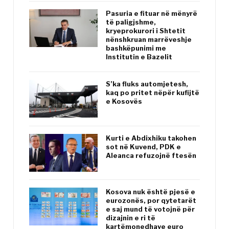
Pasuria e fituar në mënyrë
të paligjshme,
kryeprokurori i Shtetit
nënshkruan marrëveshje
bashkëpunimi me
Institutin e Bazelit
S’ka fluks automjetesh,
kaq po pritet nëpër kufijtë
e Kosovës
Kurti e Abdixhiku takohen
sot në Kuvend, PDK e
Aleanca refuzojnë ftesën
Kosova nuk është pjesë e
eurozonës, por qytetarët
e saj mund të votojnë për
dizajnin e ri të
kartëmonedhave euro