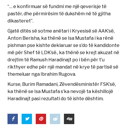
“… e konfirmuar së fundmi me një qeverisje të
pastër, dhe përmirësim të dukshëm në të gjitha
dikasteret”.
Gjatë ditës së sotme anëtari i Kryesisë së AAK’së,
Anton Berisha, ka thënë se Isa Mustafa i ka rënë
pishman pse kishte deklaruar se s’do të kandidonte
më për Shef të LDK’së., ka thënë se krejt akuzat në
drejtim të Ramush Haradinajt po i bën për t’u
rikthyer edhe për një mandat në krye të partisë së
themeluar nga Ibrahim Rugova.
Kurse, Burim Ramadani, Zëvendësministër FSK’së,
ka thënë se Isa Mustafa s’ka nevojë ta këshillojë
Haradinajt pasi rezultati do të ishte dështim.