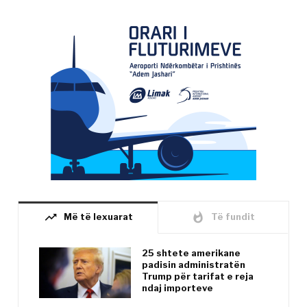
trending_up
whatshot
Më të lexuarat
Të fundit
25 shtete amerikane
padisin administratën
Trump për tarifat e reja
ndaj importeve