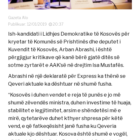
Gazeta Alo
Publikuar: 12/01/2019
20:37
Ish-kandidati i Lidhjes Demokratike të Kosovës për
kryetar të Komunës së Prishtinës dhe deputet i
Kuvendit të Kosovës, Arban Abrashi, i është
përgjigjur kritikave që kanë bërë gjatë ditës së
sotme zyrtarët e AAK’së në drejtim Isa Mustafës.
Abrashi në një deklaratë për Express ka thënë se
Qeveri aktuale ka dështuar në shumë fusha.
“Kosovës i duhen vendet e reja të punës e jo më
shumë zëvendës ministra, duhen investime të huaja,
stabilitet e legjitimitet, arsim e shëndetësi më e
mirë, qytetarëve duhet kthyer shpresa për këtë
vend, e që fatkeqësisht janë fusha ku Qeveria
aktuale kjo dështuar. Kosova është shumë e vogël,