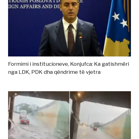
Formimi i institucioneve, Konjufca: Ka gatishmëri
nga LDK, PDK dha qëndrime të vjetra