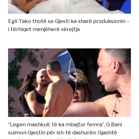
Egli Tako thotë se Gjesti ka sharë produksionin –
i tërhiqet menjëherë vërejtja
“Legen mashkull, të ka mbajtur femra”, G Bani
sulmon Gjestin për ish-të dashurën: Gjashtë