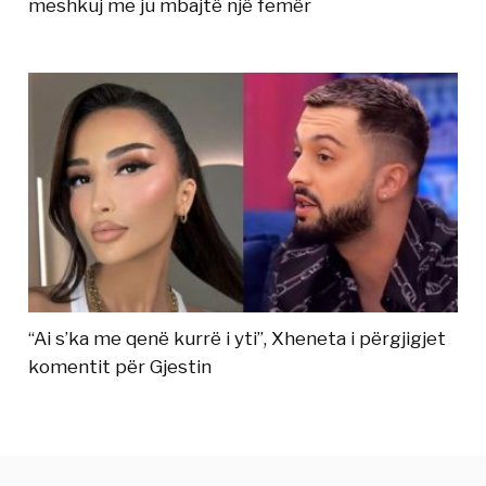
meshkuj me ju mbajtë një femër
“Ai s’ka me qenë kurrë i yti”, Xheneta i përgjigjet
komentit për Gjestin