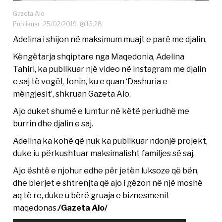
Gazeta Alo
Publikuar: 25/02/2019
13:28
Adelina i shijon në maksimum muajt e parë me djalin.
Këngëtarja shqiptare nga Maqedonia, Adelina
Tahiri, ka publikuar një video në instagram me djalin
e saj të vogël, Jonin, ku e quan ‘Dashuria e
mëngjesit’, shkruan Gazeta Alo.
Ajo duket shumë e lumtur në këtë periudhë me
burrin dhe djalin e saj.
Adelina ka kohë që nuk ka publikuar ndonjë projekt,
duke iu përkushtuar maksimalisht familjes së saj.
Ajo është e njohur edhe për jetën luksoze që bën,
dhe blerjet e shtrenjta që ajo i gëzon në një moshë
aq të re, duke u bërë gruaja e biznesmenit
maqedonas.
/Gazeta Alo/