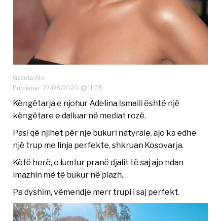
Gazeta Alo
Publikuar: 22/08/2020
11:05
Këngëtarja e njohur Adelina Ismaili është një
këngëtare e dalluar në mediat rozë.
Pasi që njihet për nje bukuri natyrale, ajo ka edhe
një trup me linja perfekte, shkruan Kosovarja.
Këtë herë, e lumtur pranë djalit të saj ajo ndan
imazhin më të bukur në plazh.
Pa dyshim, vëmendje merr trupi i saj perfekt.