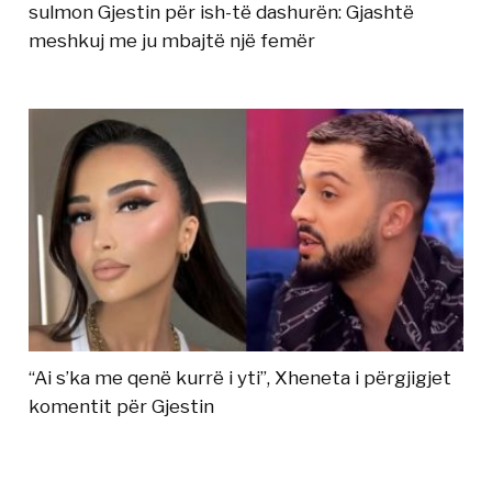
sulmon Gjestin për ish-të dashurën: Gjashtë
meshkuj me ju mbajtë një femër
“Ai s’ka me qenë kurrë i yti”, Xheneta i përgjigjet
komentit për Gjestin