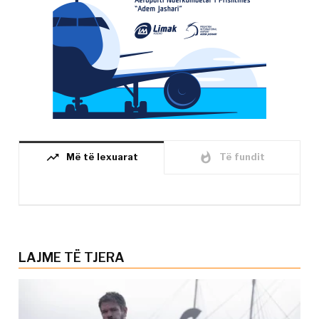
trending_up
whatshot
Më të lexuarat
Të fundit
LAJME TË TJERA