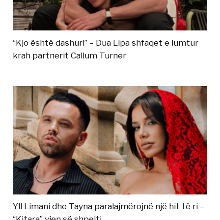
“Kjo është dashuri” – Dua Lipa shfaqet e lumtur
krah partnerit Callum Turner
Yll Limani dhe Tayna paralajmërojnë një hit të ri –
“Kitara” vjen së shpejti