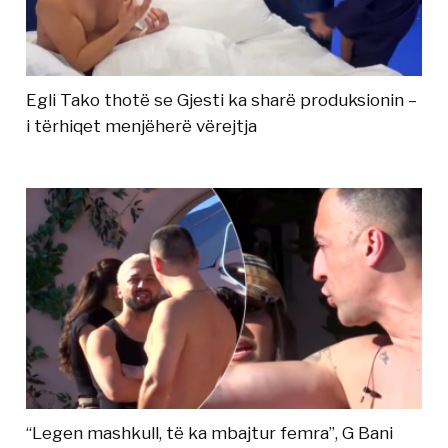
Egli Tako thotë se Gjesti ka sharë produksionin –
i tërhiqet menjëherë vërejtja
“Legen mashkull, të ka mbajtur femra”, G Bani