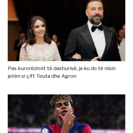
Pas kurorëzimit të dashurisë, ja ku do të nisin
jetën si çift Teuta dhe Agron