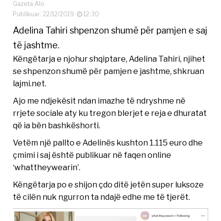
Gazeta Alo
Publikuar: 22/12/2019
12:30
Adelina Tahiri shpenzon shumë për pamjen e saj
të jashtme.
Këngëtarja e njohur shqiptare, Adelina Tahiri, njihet
se shpenzon shumë për pamjen e jashtme, shkruan
lajmi.net.
Ajo me ndjekësit ndan imazhe të ndryshme në
rrjete sociale aty ku tregon blerjet e reja e dhuratat
që ia bën bashkëshorti.
Vetëm një pallto e Adelinës kushton 1.115 euro dhe
çmimi i saj është publikuar në faqen online
‘whattheywearin’.
Këngëtarja po e shijon çdo ditë jetën super luksoze
të cilën nuk ngurron ta ndajë edhe me të tjerët.