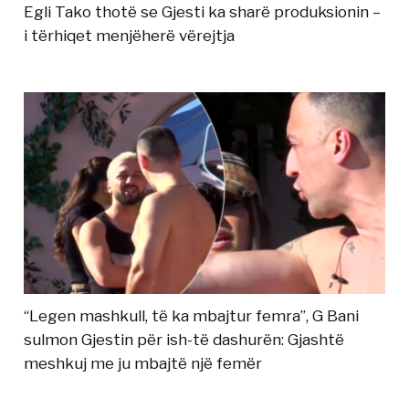
Egli Tako thotë se Gjesti ka sharë produksionin –
i tërhiqet menjëherë vërejtja
“Legen mashkull, të ka mbajtur femra”, G Bani
sulmon Gjestin për ish-të dashurën: Gjashtë
meshkuj me ju mbajtë një femër