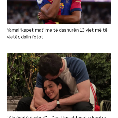
Yamal ‘kapet mat’ me të dashurën 13 vjet më të
vjetër, dalin fotot
“Kjo është dashuri” – Dua Lipa shfaqet e lumtur