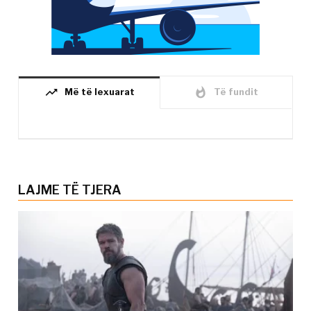
trending_up
whatshot
Më të lexuarat
Të fundit
LAJME TË TJERA