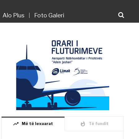
Alo Plus
Foto Galeri
trending_up
whatshot
Më të lexuarat
Të fundit