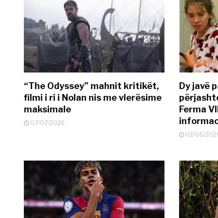
“The Odyssey” mahnit kritikët,
Dy javë p
filmi i ri i Nolan nis me vlerësime
përjasht
maksimale
Ferma VI
informac
07/07/2026
02/06/202