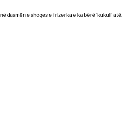
 në dasmën e shoqes e frizerka e ka bërë ‘kukull’ atë.