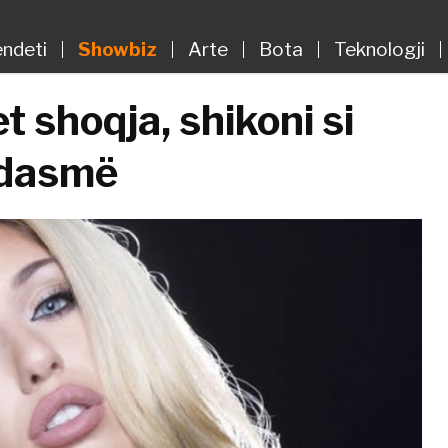
ndeti
Showbiz
Arte
Bota
Teknologji
t shoqja, shikoni si
 dasmë