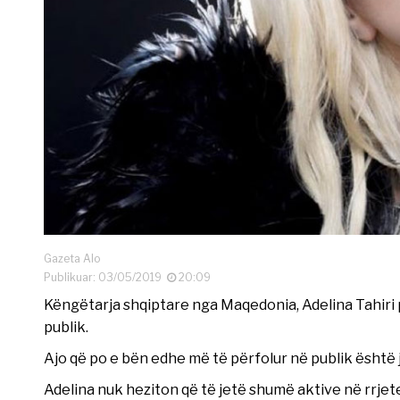
Gazeta Alo
Publikuar: 03/05/2019
20:09
Këngëtarja shqiptare nga Maqedonia, Adelina Tahiri
publik.
Ajo që po e bën edhe më të përfolur në publik është je
Adelina nuk heziton që të jetë shumë aktive në rrje