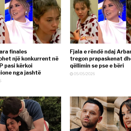
ara finales
Fjala e rëndë ndaj Arba
ohet një konkurrent në
tregon prapaskenat dh
P pasi kërkoi
qëllimin se pse e bëri
ione nga jashtë
05/05/2026
6