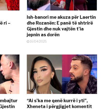
Ish-banori me akuza për Laertin
ë ri –
dhe Rozanën: E panë të shtrirë
Gjestin dhe nuk vajtën t’ia
jepnin as dorën
16/04/2025
 mbajtur
“Ai s’ka me qenë kurrë i yti”,
Gjestin
Xheneta i përgjigjet komentit