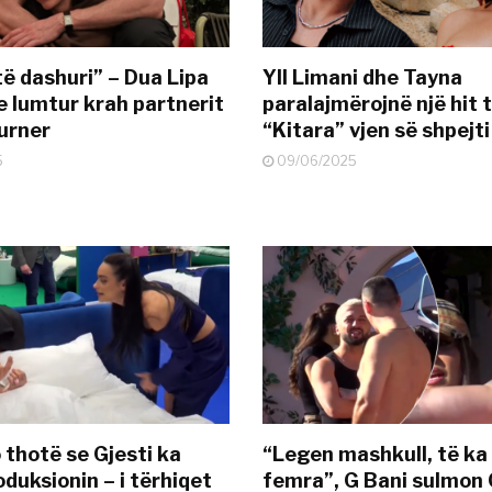
të dashuri” – Dua Lipa
Yll Limani dhe Tayna
e lumtur krah partnerit
paralajmërojnë një hit t
urner
“Kitara” vjen së shpejti
5
09/06/2025
 thotë se Gjesti ka
“Legen mashkull, të ka
duksionin – i tërhiqet
femra”, G Bani sulmon 