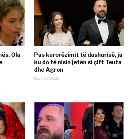
nës, Ola
Pas kurorëzimit të dashurisë, ja
e
ku do të nisin jetën si çift Teuta
dhe Agron
27/07/2025