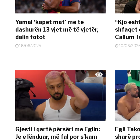
Yamal ‘kapet mat’ me të
“Kjo ësh
dashurën 13 vjet më të vjetër,
shfaqet 
dalin fotot
Callum T
18/06/2025
10/06/202
Gjesti i qartë përsëri me Eglin:
Egli Tako
Je e lënduar, më fal por s’kam
sharë pro