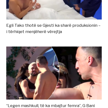
Egli Tako thotë se Gjesti ka sharë produksionin –
i tërhiqet menjëherë vërejtja
“Legen mashkull, të ka mbajtur femra”, G Bani