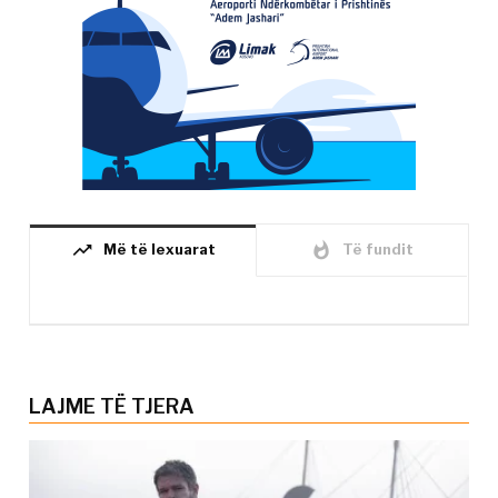
trending_up
whatshot
Më të lexuarat
Të fundit
LAJME TË TJERA