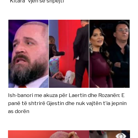
“Kitara” vjen së shpejti
Ish-banori me akuza për Laertin dhe Rozanën: E
panë të shtrirë Gjestin dhe nuk vajtën t’ia jepnin
as dorën