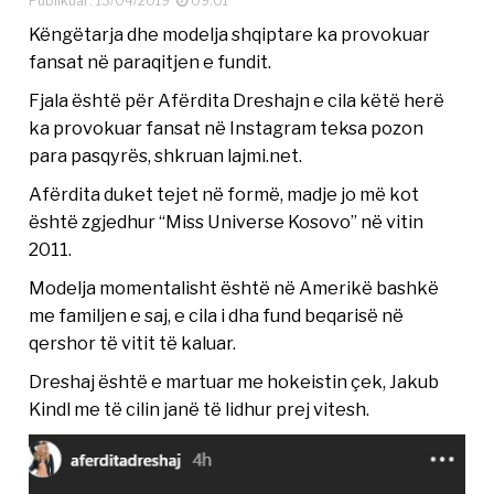
Publikuar: 13/04/2019
09:01
Këngëtarja dhe modelja shqiptare ka provokuar
fansat në paraqitjen e fundit.
Fjala është për Afërdita Dreshajn e cila këtë herë
ka provokuar fansat në Instagram teksa pozon
para pasqyrës, shkruan lajmi.net.
Afërdita duket tejet në formë, madje jo më kot
është zgjedhur “Miss Universe Kosovo” në vitin
2011.
Modelja momentalisht është në Amerikë bashkë
me familjen e saj, e cila i dha fund beqarisë në
qershor të vitit të kaluar.
Dreshaj është e martuar me hokeistin çek, Jakub
Kindl me të cilin janë të lidhur prej vitesh.