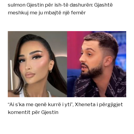
sulmon Gjestin për ish-të dashurën: Gjashtë
meshkuj me ju mbajtë një femër
“Ai s’ka me qenë kurrë i yti”, Xheneta i përgjigjet
komentit për Gjestin