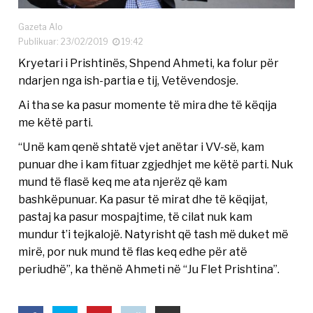
Gazeta Alo
Publikuar: 23/02/2019
19:42
Kryetari i Prishtinës, Shpend Ahmeti, ka folur për
ndarjen nga ish-partia e tij, Vetëvendosje.
Ai tha se ka pasur momente të mira dhe të këqija
me këtë parti.
“Unë kam qenë shtatë vjet anëtar i VV-së, kam
punuar dhe i kam fituar zgjedhjet me këtë parti. Nuk
mund të flasë keq me ata njerëz që kam
bashkëpunuar. Ka pasur të mirat dhe të këqijat,
pastaj ka pasur mospajtime, të cilat nuk kam
mundur t’i tejkalojë. Natyrisht që tash më duket më
mirë, por nuk mund të flas keq edhe për atë
periudhë”, ka thënë Ahmeti në “Ju Flet Prishtina”.