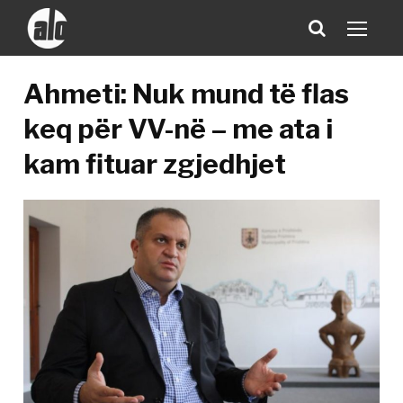
Ahmeti: Nuk mund të flas
keq për VV-në – me ata i
kam fituar zgjedhjet