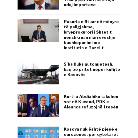
ndaj importeve
Pasuria e fituar në mënyrë
të paligjshme,
kryeprokurori i Shtetit
nënshkruan marrëveshje
bashkëpunimi me
Institutin e Bazelit
S’ka fluks automjetesh,
kaq po pritet nëpër kufijtë
e Kosovës
Kurti e Abdixhiku takohen
sot në Kuvend, PDK e
Aleanca refuzojnë ftesën
Kosova nuk është pjesë e
eurozonës, por qytetarët