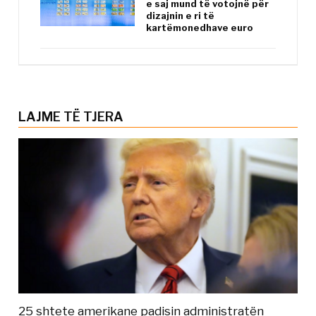
e saj mund të votojnë për
dizajnin e ri të
kartëmonedhave euro
LAJME TË TJERA
25 shtete amerikane padisin administratën