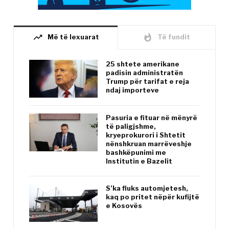
trending_up
whatshot
Më të lexuarat
Të fundit
25 shtete amerikane
padisin administratën
Trump për tarifat e reja
ndaj importeve
Pasuria e fituar në mënyrë
të paligjshme,
kryeprokurori i Shtetit
nënshkruan marrëveshje
bashkëpunimi me
Institutin e Bazelit
S’ka fluks automjetesh,
kaq po pritet nëpër kufijtë
e Kosovës