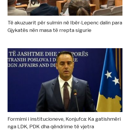
Të akuzuarit për sulmin në Ibër-Lepenc dalin para
Gjykatës nën masa të rrepta sigurie
Formimi i institucioneve, Konjufca: Ka gatishmëri
nga LDK, PDK dha qëndrime të vjetra