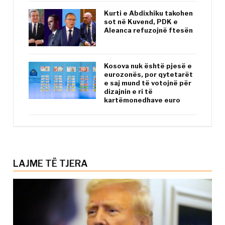
Kurti e Abdixhiku takohen
sot në Kuvend, PDK e
Aleanca refuzojnë ftesën
Kosova nuk është pjesë e
eurozonës, por qytetarët
e saj mund të votojnë për
dizajnin e ri të
kartëmonedhave euro
LAJME TË TJERA