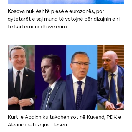
Kosova nuk është pjesë e eurozonës, por
qytetarët e saj mund të votojnë për dizajnin e ri
të kartëmonedhave euro
Kurti e Abdixhiku takohen sot në Kuvend, PDK e
Aleanca refuzojnë ftesën