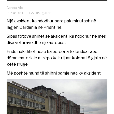
Gazeta Alo
Publikuar: 03/05/2019
16:19
Një aksident ka ndodhur para pak minutash në
lagjen Dardania në Prishtinë.
Sipas fotove shihet se aksidenti ka ndodhur në mes
disa veturave dhe një autobusi.
Ende nuk dihet nëse ka persona të lënduar apo
dëme materiale mirëpo ka krijuar kolona të gjata në
këtë rrugë.
Më poshtë mund të shihni pamje nga ky aksident.