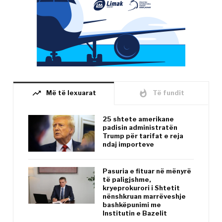
trending_up
whatshot
Më të lexuarat
Të fundit
25 shtete amerikane
padisin administratën
Trump për tarifat e reja
ndaj importeve
Pasuria e fituar në mënyrë
të paligjshme,
kryeprokurori i Shtetit
nënshkruan marrëveshje
bashkëpunimi me
Institutin e Bazelit