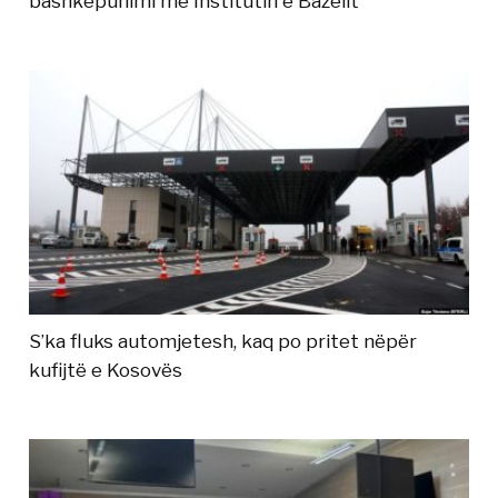
bashkëpunimi me Institutin e Bazelit
S’ka fluks automjetesh, kaq po pritet nëpër
kufijtë e Kosovës