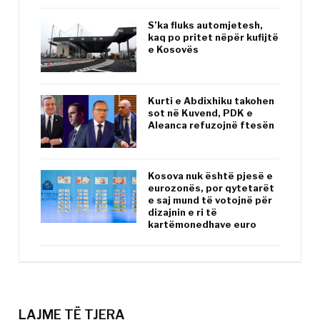
S’ka fluks automjetesh,
kaq po pritet nëpër kufijtë
e Kosovës
Kurti e Abdixhiku takohen
sot në Kuvend, PDK e
Aleanca refuzojnë ftesën
Kosova nuk është pjesë e
eurozonës, por qytetarët
e saj mund të votojnë për
dizajnin e ri të
kartëmonedhave euro
LAJME TË TJERA