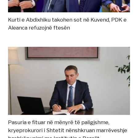
Kurti e Abdixhiku takohen sot në Kuvend, PDK e
Aleanca refuzojnë ftesën
Pasuria e fituar në mënyrë të paligjshme,
kryeprokurori i Shtetit nënshkruan marrëveshje