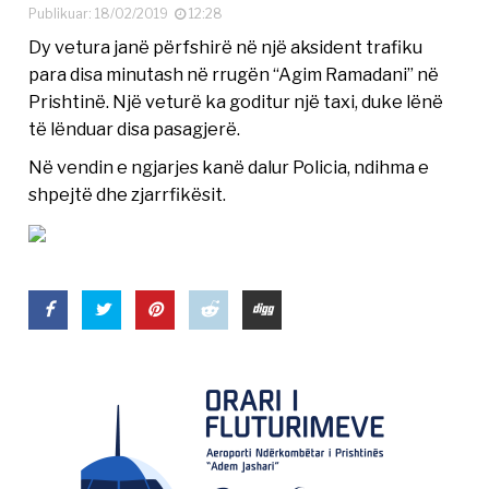
Publikuar: 18/02/2019
12:28
Dy vetura janë përfshirë në një aksident trafiku
para disa minutash në rrugën “Agim Ramadani” në
Prishtinë. Një veturë ka goditur një taxi, duke lënë
të lënduar disa pasagjerë.
Në vendin e ngjarjes kanë dalur Policia, ndihma e
shpejtë dhe zjarrfikësit.