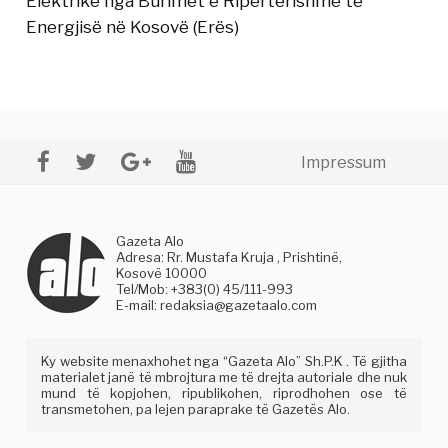
Elektrike nga Burimet e Ripërtërishme të
Energjisë në Kosovë (Erës)
Impressum
Gazeta Alo
Adresa: Rr. Mustafa Kruja , Prishtinë,
Kosovë 10000
Tel/Mob: +383(0) 45/111-993
E-mail:
redaksia@gazetaalo.com
Ky website menaxhohet nga “Gazeta Alo” Sh.P.K . Të gjitha
materialet janë të mbrojtura me të drejta autoriale dhe nuk
mund të kopjohen, ripublikohen, riprodhohen ose të
transmetohen, pa lejen paraprake të Gazetës Alo.