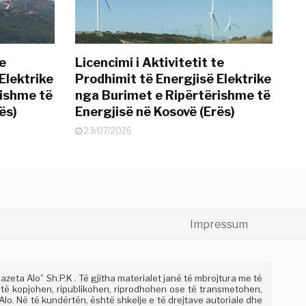
te
Licencimi i Aktivitetit te
Elektrike
Prodhimit të Energjisë Elektrike
rishme të
nga Burimet e Ripërtërishme të
ës)
Energjisë në Kosovë (Erës)
23/07/2026
Impressum
eta Alo” Sh.P.K . Të gjitha materialet janë të mbrojtura me të
 të kopjohen, ripublikohen, riprodhohen ose të transmetohen,
lo. Në të kundërtën, është shkelje e të drejtave autoriale dhe