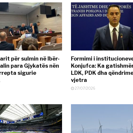
rit për sulmin në Ibër-
Formimi i institucionev
alin para Gjykatës nën
Konjufca: Ka gatishmër
rrepta sigurie
LDK, PDK dha qëndrime
vjetra
6
27/07/2026