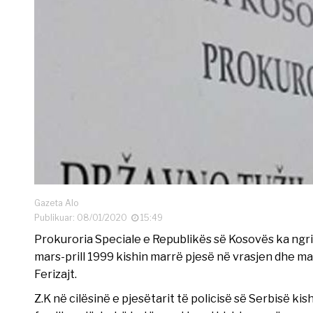
Gazeta Alo
Publikuar: 08/01/2020
15:49
Prokuroria Speciale e Republikës së Kosovës ka ngri
mars-prill 1999 kishin marrë pjesë në vrasjen dhe ma
Ferizajt.
Z.K në cilësinë e pjesëtarit të policisë së Serbisë k