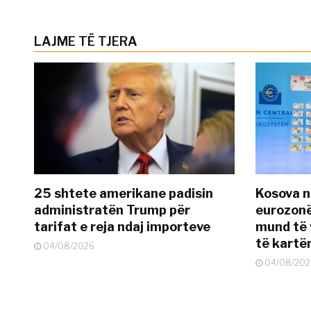
LAJME TË TJERA
25 shtete amerikane padisin
Kosova n
administratën Trump për
eurozonë
tarifat e reja ndaj importeve
mund të v
të kart
04/08/2026
04/08/202