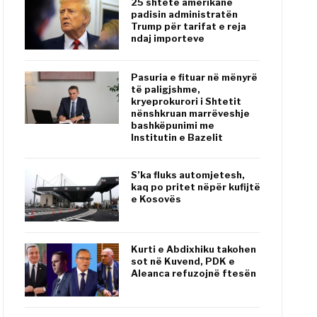
25 shtete amerikane
padisin administratën
Trump për tarifat e reja
ndaj importeve
Pasuria e fituar në mënyrë
të paligjshme,
kryeprokurori i Shtetit
nënshkruan marrëveshje
bashkëpunimi me
Institutin e Bazelit
S’ka fluks automjetesh,
kaq po pritet nëpër kufijtë
e Kosovës
Kurti e Abdixhiku takohen
sot në Kuvend, PDK e
Aleanca refuzojnë ftesën