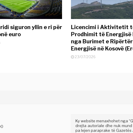
idi siguron yllin e ri për
Licencimi i Aktivitetit 
onë euro
Prodhimit të Energjisë 
nga Burimet e Ripërtë
6
Energjisë në Kosovë (Er
23/07/2026
Ky website menaxhohet nga “Gaz
drejta autoriale dhe nuk mund
00
pa lejen paraprake të Gazetës A