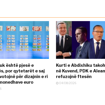
uk është pjesë e
Kurti e Abdixhiku tako
s, por qytetarët e saj
në Kuvend, PDK e Alea
otojnë për dizajnin e ri
refuzojnë ftesën
ëmonedhave euro
04/08/2026
6