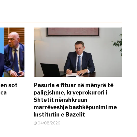
hen sot
Pasuria e fituar në mënyrë të
nca
paligjshme, kryeprokurori i
Shtetit nënshkruan
marrëveshje bashkëpunimi me
Institutin e Bazelit
04/08/2026