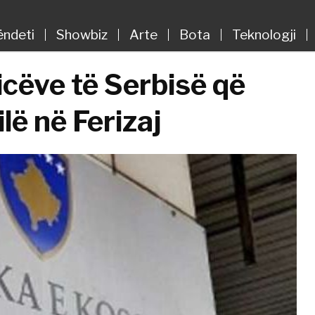
ëndeti
Showbiz
Arte
Bota
Teknologji
icëve të Serbisë që
ilë në Ferizaj