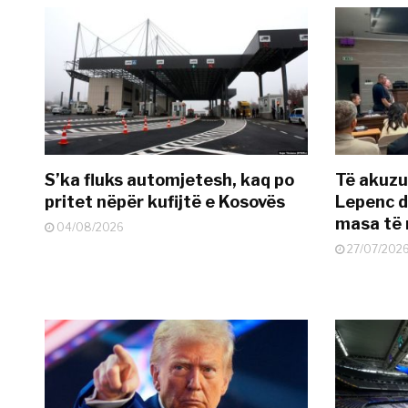
S’ka fluks automjetesh, kaq po
Të akuzua
pritet nëpër kufijtë e Kosovës
Lepenc d
masa të 
04/08/2026
27/07/202