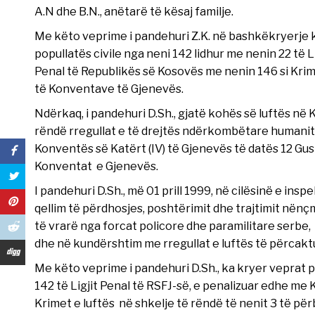
A.N dhe B.N., anëtarë të kësaj familje.
Me këto veprime i pandehuri Z.K. në bashkëkryerje 
popullatës civile nga neni 142 lidhur me nenin 22 të 
Penal të Republikës së Kosovës me nenin 146 si Krime
të Konventave të Gjenevës.
Ndërkaq, i pandehuri D.Sh., gjatë kohës së luftës në 
rëndë rregullat e të drejtës ndërkombëtare humanita
Konventës së Katërt (IV) të Gjenevës të datës 12 Gu
Konventat e Gjenevës.
I pandehuri D.Sh., më 01 prill 1999, në cilësinë e in
qellim të përdhosjes, poshtërimit dhe trajtimit nënçmue
të vrarë nga forcat policore dhe paramilitare serbe, 
dhe në kundërshtim me rregullat e luftës të përcak
Me këto veprime i pandehuri D.Sh., ka kryer veprat p
142 të Ligjit Penal të RSFJ-së, e penalizuar edhe me
Krimet e luftës në shkelje të rëndë të nenit 3 të pë