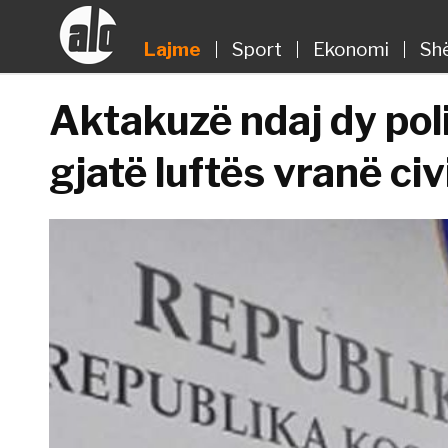
Lajme
Sport
Ekonomi
Sh
Aktakuzë ndaj dy pol
gjatë luftës vranë civ