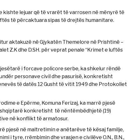
e kishte lejuar që të vrarët të varrosen në mënyrë të
ftës të përcaktuara sipas të drejtës humanitare.
ritur aktakuzë në Gjykatën Themelore në Prishtinë –
let Z.K dhe D.SH. për veprat penale “Krimet e luftës
 pjesëtarë i forcave policore serbe, ka shkelur rëndë
ndër personave civil dhe pasurisë, konkretisht
nevës të datës 12 Gusht të vitit 1949 dhe Protokollet
erodime e Epërme, Komuna Ferizaj, ka marrë pjesë
tit shqiptarë konkretisht të nëntëmbëdhjetë (19)
ive në konflikt të armatosur.
rrë pjesë në maltretimin e anëtarëve të kësaj familje,
i i tyre, rrëmbimin dhe vrasjen e civilëve O.N., B.N.,