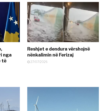
e,
Reshjet e dendura vërshojnë
i nga
nënkalimin në Ferizaj
 të
27/07/2026