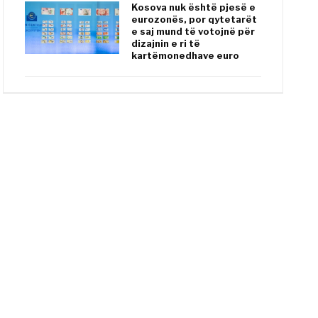
Kosova nuk është pjesë e
eurozonës, por qytetarët
e saj mund të votojnë për
dizajnin e ri të
kartëmonedhave euro