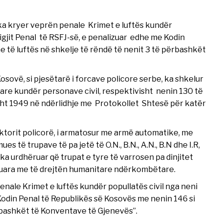
ka kryer veprën penale Krimet e luftës kundër
Ligjit Penal të RSFJ-së, e penalizuar edhe me Kodin
 të luftës në shkelje të rëndë të nenit 3 të përbashkët
Kosovë, si pjesëtarë i forcave policore serbe, ka shkelur
re kundër personave civil, respektivisht nenin 130 të
sht 1949 në ndërlidhje me Protokollet Shtesë për katër
spektorit policorë, i armatosur me armë automatike, me
s të trupave të pa jetë të O.N., B.N., A.N., B.N dhe I.R,
ka urdhëruar që trupat e tyre të varrosen pa dinjitet
tuara me të drejtën humanitare ndërkombëtare.
enale Krimet e luftës kundër popullatës civil nga neni
 Kodin Penal të Republikës së Kosovës me nenin 146 si
rbashkët të Konventave të Gjenevës’’.