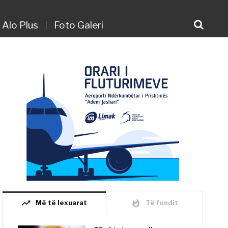
Alo Plus
Foto Galeri
trending_up
whatshot
Më të lexuarat
Të fundit