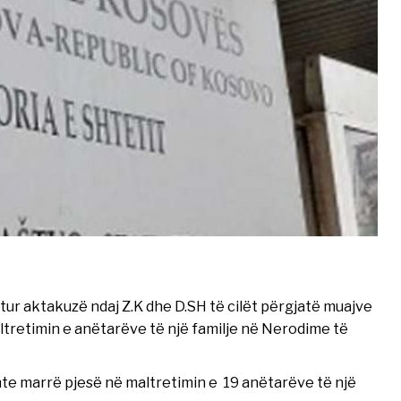
tur aktakuzë ndaj Z.K dhe D.SH të cilët përgjatë muajve
ltretimin e anëtarëve të një familje në Nerodime të
ishte marrë pjesë në maltretimin e 19 anëtarëve të një