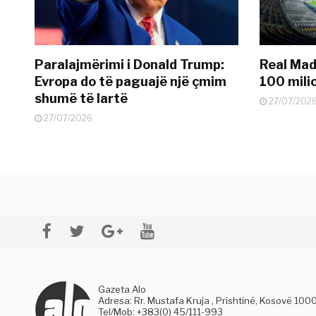
Paralajmërimi i Donald Trump:
Real Madr
Evropa do të paguajë një çmim
100 mili
shumë të lartë
27/07/202
27/07/2026
Gazeta Alo
Adresa: Rr. Mustafa Kruja , Prishtinë, Kosovë 100
Tel/Mob: +383(0) 45/111-993