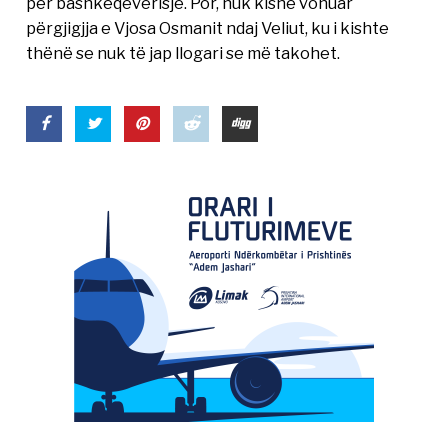
për bashkëqeverisje. Por, nuk kishe vonuar
përgjigjja e Vjosa Osmanit ndaj Veliut, ku i kishte
thënë se nuk të jap llogari se më takohet.