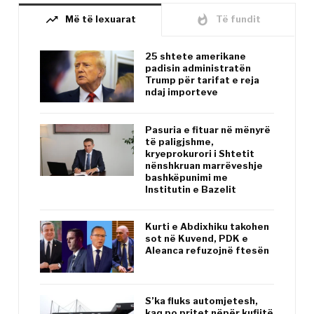
trending_up
whatshot
Më të lexuarat
Të fundit
25 shtete amerikane
padisin administratën
Trump për tarifat e reja
ndaj importeve
Pasuria e fituar në mënyrë
të paligjshme,
kryeprokurori i Shtetit
nënshkruan marrëveshje
bashkëpunimi me
Institutin e Bazelit
Kurti e Abdixhiku takohen
sot në Kuvend, PDK e
Aleanca refuzojnë ftesën
S’ka fluks automjetesh,
kaq po pritet nëpër kufijtë