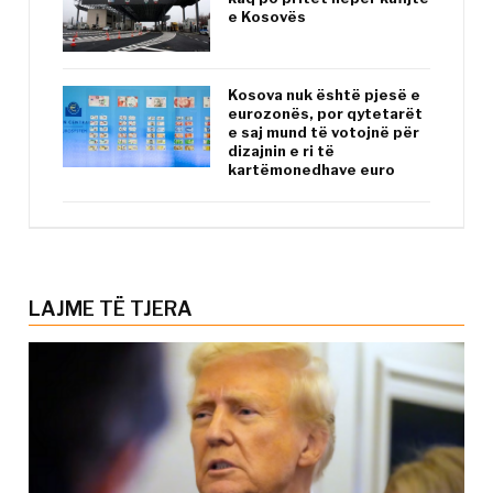
e Kosovës
Kosova nuk është pjesë e
eurozonës, por qytetarët
e saj mund të votojnë për
dizajnin e ri të
kartëmonedhave euro
LAJME TË TJERA