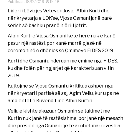
Publikuar: 18/12/2019
19:48
Lideri i Lëvizjes Vetëvendosje, Albin Kurti dhe
nënkryetarja e LDK’së, Vjosa Osmani janë parë
sërish së bashku pranë njëri-tjetrit.
Albin Kurti e Vjosa Osmani këtë herë nuk e kanë
pasur një rastësi, por kanë marrë pjesë në
ceremoninë e dhënies së Çmimeve FIDES 2019
Kurti dhe Osmani u nderuan me çmime nga FIDES,
ku dhe folën për ngjarjet që karakterizuan vitin
2019.
Kujtojmë se Vjosa Osmani u kritikua ashpër nga
nënkryetari i partisë së saj, Agim Veliu, kur u pa në
ambientet e Kuvendit me Albin Kurtin.
Veliu e kishte akuzuar Osmanin se takimet me
Kurtin nuk janë të rastësishme, por janë një mesazh
dhe presion nga Osmani që të arrihet marrëveshja