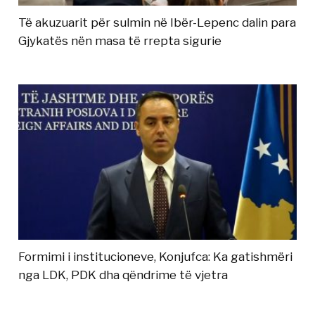
Të akuzuarit për sulmin në Ibër-Lepenc dalin para
Gjykatës nën masa të rrepta sigurie
Formimi i institucioneve, Konjufca: Ka gatishmëri
nga LDK, PDK dha qëndrime të vjetra