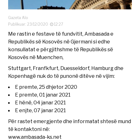
Gazeta Alo
Publikuar: 23/12/2020
12:27
Me rastin e festave të fundvitit, Ambasada e
Republikës së Kosovës në Gjermani si edhe
konsullatat e përgjithshme të Republikës së
Kosovës në Muenchen,
Stuttgart, Franfkfurt, Duesseldorf, Hamburg dhe
Kopenhagë nuk do të punonë ditëve në vijim:
E premte, 25 dhjetor 2020
E premte, 01 janar 2021
E hënë, 04 janar 2021
E enjte, 07 janar 2021
Për rastet emergjente dhe informatat shtesë mund
të kontaktoni në:
www.ambasada-ks.net