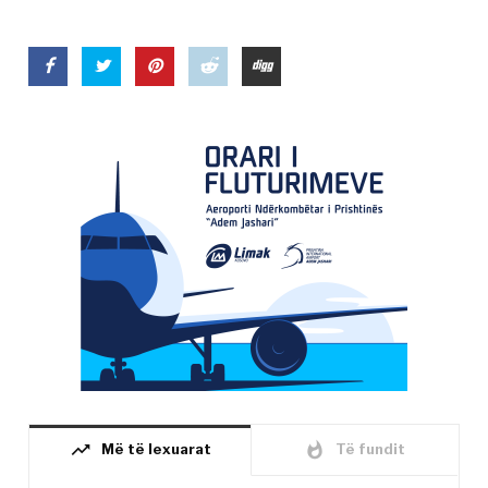
trending_up
whatshot
Më të lexuarat
Të fundit