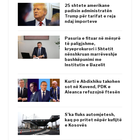
25 shtete amerikane
padisin administratën
Trump për tarifat e reja
ndaj importeve
Pasuria e fituar në mënyrë
të paligjshme,
kryeprokurori i Shtetit
nënshkruan marrëveshje
bashkëpunimi me
Institutin e Bazelit
Kurti e Abdixhiku takohen
sot në Kuvend, PDK e
Aleanca refuzojnë ftesën
S’ka fluks automjetesh,
kaq po pritet nëpër kufijtë
e Kosovës