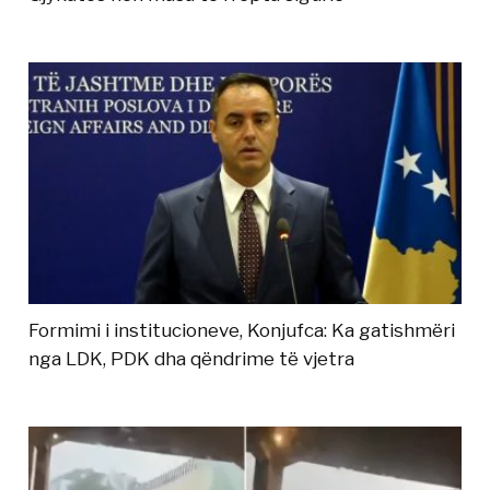
Formimi i institucioneve, Konjufca: Ka gatishmëri
nga LDK, PDK dha qëndrime të vjetra