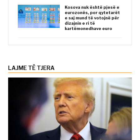
Kosova nuk është pjesë e
eurozonës, por qytetarët
e saj mund të votojnë për
dizajnin e ri të
kartëmonedhave euro
LAJME TË TJERA