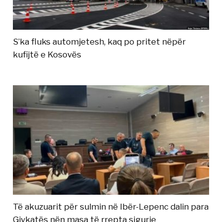
S’ka fluks automjetesh, kaq po pritet nëpër
kufijtë e Kosovës
Të akuzuarit për sulmin në Ibër-Lepenc dalin para
Gjykatës nën masa të rrepta sigurie