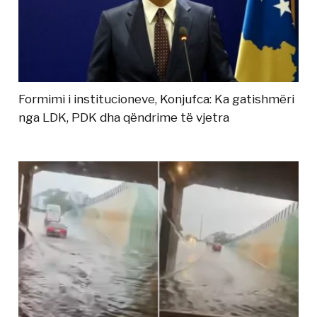
Formimi i institucioneve, Konjufca: Ka gatishmëri
nga LDK, PDK dha qëndrime të vjetra