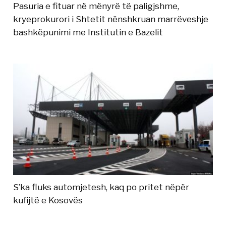
Pasuria e fituar në mënyrë të paligjshme,
kryeprokurori i Shtetit nënshkruan marrëveshje
bashkëpunimi me Institutin e Bazelit
S’ka fluks automjetesh, kaq po pritet nëpër
kufijtë e Kosovës