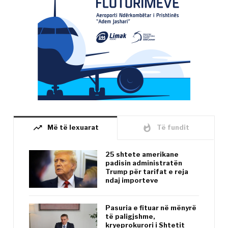
trending_up
whatshot
Më të lexuarat
Të fundit
25 shtete amerikane
padisin administratën
Trump për tarifat e reja
ndaj importeve
Pasuria e fituar në mënyrë
të paligjshme,
kryeprokurori i Shtetit