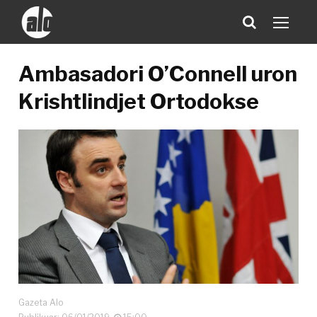
Ambasadori O’Connell uron
Krishtlindjet Ortodokse
Gazeta Alo