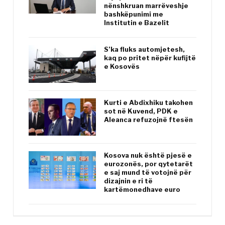
nënshkruan marrëveshje
bashkëpunimi me
Institutin e Bazelit
S’ka fluks automjetesh,
kaq po pritet nëpër kufijtë
e Kosovës
Kurti e Abdixhiku takohen
sot në Kuvend, PDK e
Aleanca refuzojnë ftesën
Kosova nuk është pjesë e
eurozonës, por qytetarët
e saj mund të votojnë për
dizajnin e ri të
kartëmonedhave euro