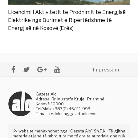
Licencimi i Aktivitetit te Prodhimit të Energjisë
Elektrike nga Burimet e Ripërtërishme të
Energjisë në Kosovë (Erës)
Impressum
Gazeta Alo
Adresa: Rr. Mustafa Kruja , Prishtinë,
Kosovë 10000
Tel/Mob: +383(0) 45/111-993
E-mail:
redaksia@gazetaalo.com
Ky website menaxhohet nga “Gazeta Alo” Sh.P.K . Të gjitha
materialet janë të mbrojtura me të drejta autoriale dhe nuk