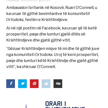
Publikuar: 06/01/2019
15:00
Ambasadori britanik në Kosovë, Ruari O’Connell, u
ka uruar të gjithë besimtarëve të komunitetit
Ortodoks, festën e Krishtlindjeve.
Ai në një postim në Facebook, ka uruar që të ketë
prosperitet, paqe dhe lumturi gjatë ditës së
Krishtlindjeve dhe gjatë gjithë vitit.
“Gëzuar Krishtlindjen miqve të mi dhe të gjithë juve
nga komuniteti Ortodoks. Uroj të keni prosperitet,
paqe dhe lumturi këtë Krishtlindje dhe gjatë gjithë
vitit”, ka shkruar O’Connell.