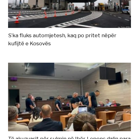
S’ka fluks automjetesh, kaq po pritet nëpër
kufijtë e Kosovës
Të akuzuarit për sulmin në Ibër-Lepenc dalin para