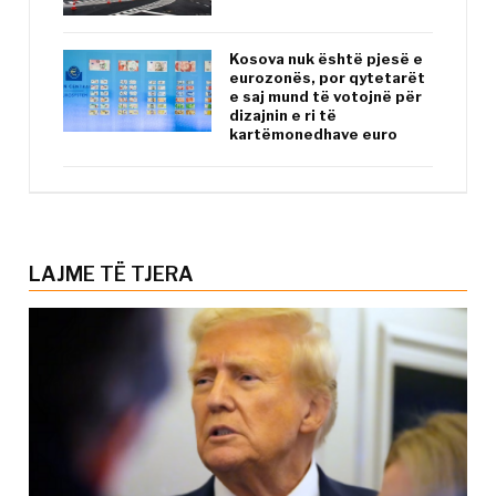
Kosova nuk është pjesë e
eurozonës, por qytetarët
e saj mund të votojnë për
dizajnin e ri të
kartëmonedhave euro
LAJME TË TJERA