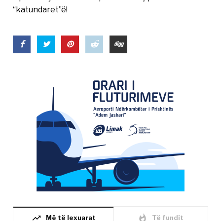
“katundaret”ë!
trending_up
whatshot
Më të lexuarat
Të fundit