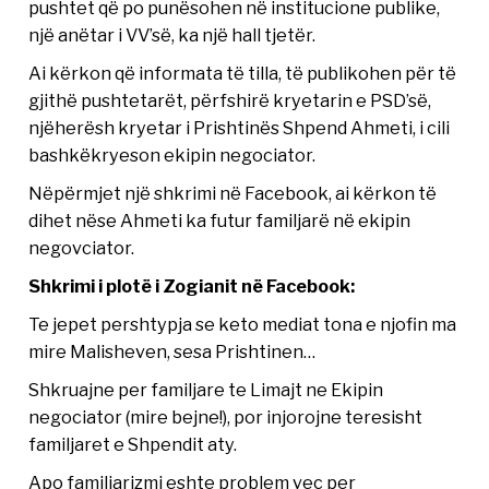
pushtet që po punësohen në institucione publike,
një anëtar i VV’së, ka një hall tjetër.
Ai kërkon që informata të tilla, të publikohen për të
gjithë pushtetarët, përfshirë kryetarin e PSD’së,
njëherësh kryetar i Prishtinës Shpend Ahmeti, i cili
bashkëkryeson ekipin negociator.
Nëpërmjet një shkrimi në Facebook, ai kërkon të
dihet nëse Ahmeti ka futur familjarë në ekipin
negovciator.
Shkrimi i plotë i Zogianit në Facebook:
Te jepet pershtypja se keto mediat tona e njofin ma
mire Malisheven, sesa Prishtinen…
Shkruajne per familjare te Limajt ne Ekipin
negociator (mire bejne!), por injorojne teresisht
familjaret e Shpendit aty.
Apo familjarizmi eshte problem veç per