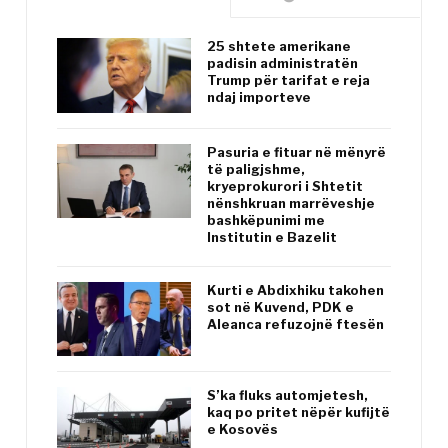
25 shtete amerikane
padisin administratën
Trump për tarifat e reja
ndaj importeve
Pasuria e fituar në mënyrë
të paligjshme,
kryeprokurori i Shtetit
nënshkruan marrëveshje
bashkëpunimi me
Institutin e Bazelit
Kurti e Abdixhiku takohen
sot në Kuvend, PDK e
Aleanca refuzojnë ftesën
S’ka fluks automjetesh,
kaq po pritet nëpër kufijtë
e Kosovës