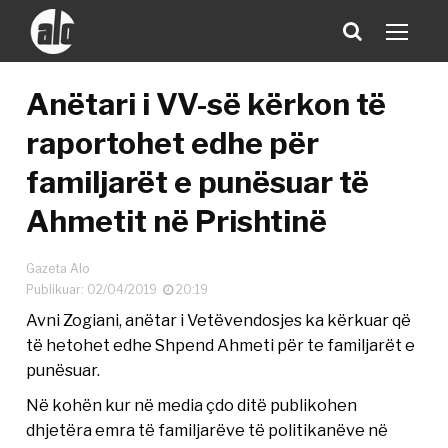
Anëtari i VV-së kërkon të
raportohet edhe për
familjarët e punësuar të
Ahmetit në Prishtinë
Gazeta Alo
Publikuar: 02/04/2019
20:19
Avni Zogiani, anëtar i Vetëvendosjes ka kërkuar që
të hetohet edhe Shpend Ahmeti për te familjarët e
punësuar.
Në kohën kur në media çdo ditë publikohen
dhjetëra emra të familjarëve të politikanëve në