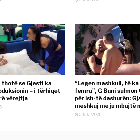
 thotë se Gjesti ka
“Legen mashkull, të ka
duksionin – i tërhiqet
femra”, G Bani sulmon 
ë vërejtja
për ish-të dashurën: G
meshkuj me ju mbajtë 
5
03/03/2025