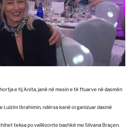
ortja e tij Anita, janë në mesin e të ftuarve në dasmën
e Lulzim Ibrahimin, ndërsa kanë organizuar dasmë
, shihet teksa po vallëzonte bashkë me Silvana Braçen.