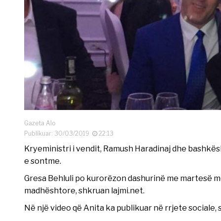
Gazeta Alo
Publikuar: 30/03/2019
22:13
Kryeministri i vendit, Ramush Haradinaj dhe bashkësh
e sontme.
Gresa Behluli po kurorëzon dashurinë me martesë m
madhështore, shkruan lajmi.net.
Në një video që Anita ka publikuar në rrjete sociale