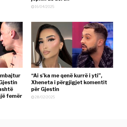
16/04/2025
 mbajtur
“Ai s’ka me qenë kurrë i yti”,
Gjestin
Xheneta i përgjigjet komentit
jashtë
për Gjestin
një femër
28/02/2025