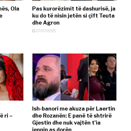
nës, Ola
Pas kurorëzimit të dashurisë, ja
e
ku do të nisin jetën si çift Teuta
dhe Agron
27/07/2025
Ish-banori me akuza për Laertin
ë ri –
dhe Rozanën: E panë të shtrirë
Gjestin dhe nuk vajtën t’ia
jepnin as dorën