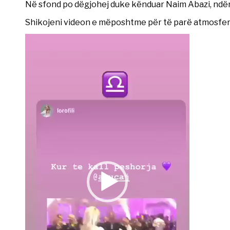
Në sfond po dëgjohej duke kënduar Naim Abazi, ndë
Shikojeni videon e mëposhtme për të parë atmosfe
Video
Player