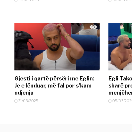
Gjesti i qartë përsëri me Eglin:
Egli Tako
Je e lënduar, më fal por s’kam
sharë pro
ndjenja
menjëher
21/03/2025
05/03/202