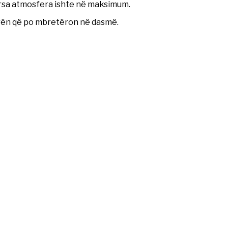
rsa atmosfera ishte në maksimum.
rën që po mbretëron në dasmë.