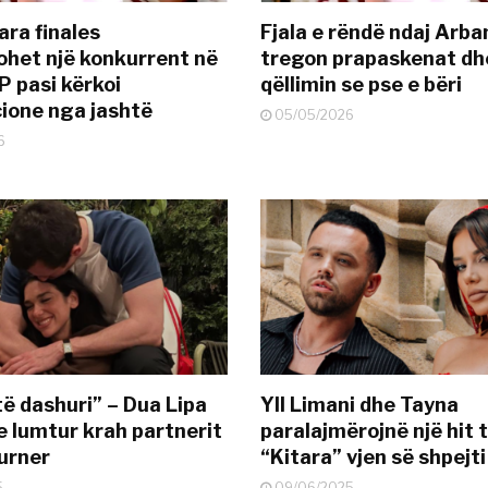
ara finales
Fjala e rëndë ndaj Arba
ohet një konkurrent në
tregon prapaskenat dh
P pasi kërkoi
qëllimin se pse e bëri
ione nga jashtë
05/05/2026
6
të dashuri” – Dua Lipa
Yll Limani dhe Tayna
e lumtur krah partnerit
paralajmërojnë një hit t
urner
“Kitara” vjen së shpejti
5
09/06/2025