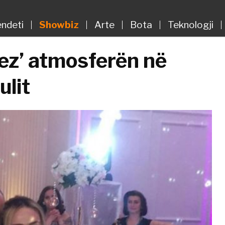
ndeti
Showbiz
Arte
Bota
Teknologji
dez’ atmosferën në
lit