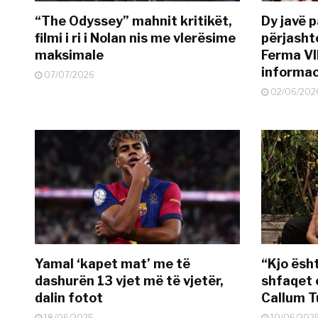
“The Odyssey” mahnit kritikët,
Dy javë p
filmi i ri i Nolan nis me vlerësime
përjasht
maksimale
Ferma VI
informac
07/07/2026
02/06/202
Yamal ‘kapet mat’ me të
“Kjo ësh
dashurën 13 vjet më të vjetër,
shfaqet 
dalin fotot
Callum T
18/06/2025
10/06/202