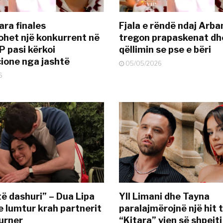
ara finales
Fjala e rëndë ndaj Arba
ohet një konkurrent në
tregon prapaskenat dh
P pasi kërkoi
qëllimin se pse e bëri
ione nga jashtë
05/05/2026
6
të dashuri” – Dua Lipa
Yll Limani dhe Tayna
e lumtur krah partnerit
paralajmërojnë një hit t
urner
“Kitara” vjen së shpejti