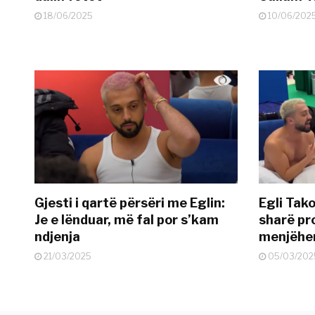
18/06/2025
10/06/202
Gjesti i qartë përsëri me Eglin:
Egli Tako
Je e lënduar, më fal por s’kam
sharë pro
ndjenja
menjëher
21/03/2025
05/03/202