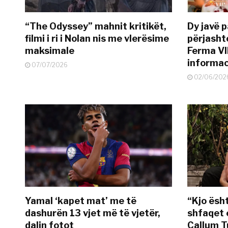
“The Odyssey” mahnit kritikët,
Dy javë p
filmi i ri i Nolan nis me vlerësime
përjasht
maksimale
Ferma VI
informac
07/07/2026
02/06/202
Yamal ‘kapet mat’ me të
“Kjo ësh
dashurën 13 vjet më të vjetër,
shfaqet 
dalin fotot
Callum T