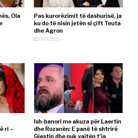
nës, Ola
Pas kurorëzimit të dashurisë, ja
e
ku do të nisin jetën si çift Teuta
dhe Agron
27/07/2025
Ish-banori me akuza për Laertin
ë ri –
dhe Rozanën: E panë të shtrirë
Gjestin dhe nuk vajtën t’ia