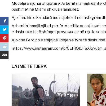
Modelja e njohur shqiptare, Arbenita Ismajli, është 
pushimet në Miami, shkruan lajmi.net.
Ajo imazhin e ka ndarë me ndjekësit në Instagram d
Arbenita Ismajli njihet për fotot e tilla andaj duket
e dashura e tij të shfaqet provokuese në rrjete socia
Ajo dhe Fero po e shijojnë lidhjen e tyre të dashurisë
https://www.instagram.com/p/CEHIQlCFSXk/?utm_
LAJME TË TJERA