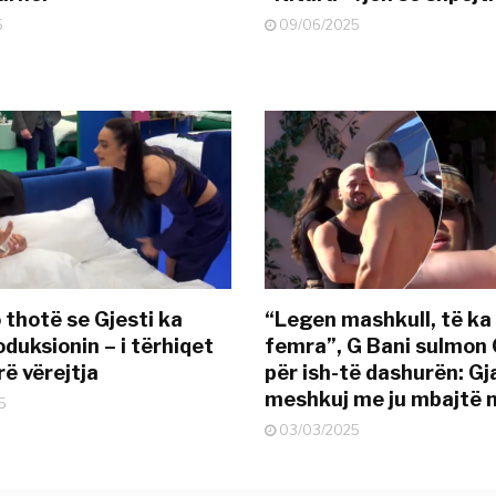
5
09/06/2025
 thotë se Gjesti ka
“Legen mashkull, të ka
duksionin – i tërhiqet
femra”, G Bani sulmon 
ë vërejtja
për ish-të dashurën: G
meshkuj me ju mbajtë 
5
03/03/2025