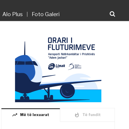
Alo Plus
Foto Galeri
trending_up
whatshot
Më të lexuarat
Të fundit