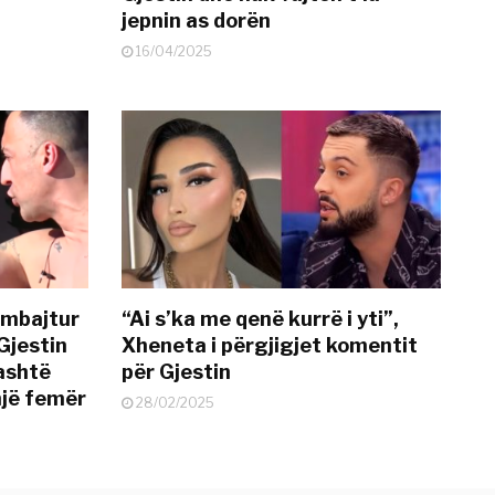
jepnin as dorën
16/04/2025
 mbajtur
“Ai s’ka me qenë kurrë i yti”,
Gjestin
Xheneta i përgjigjet komentit
jashtë
për Gjestin
një femër
28/02/2025