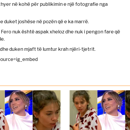
kthyer në kohë për publikimin e një fotografie nga
he duket joshëse në pozën që e ka marrë.
 se Fero nuk është aspak xheloz dhe nuk i pengon fare që
le.
 dhe duken mjaft të lumtur krah njëri-tjetrit.
source=ig_embed