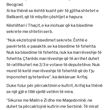
Beograd.
Ai ka thënë se është kusht për të gjitha shtetet e
Ballkanit, që të mbyllin çështjet e hapura.
Këshilltari i Thaçit, e ka mohuar që ka bisedime
sekrete me shtetin serb.
“Nuk ekzistojnë bisedimet sekrete. Është e
pavërtetë, e pasaktë, se ka bisedime të fshehta.
Nuk ka bisedime të fshehta, nuk ka marrëveshje të
fshehta. Çfarëdo marrëveshje që të arrihet duhet
të ratifikohet me 2/3 e votave të deputetëve. Nuk
mund të ketë marrëveshje të fshehtë që do t’ju
imponohet qytetarëve”, ka deklaruar Arifaj.
Duke folur për përcaktimin e kufirit, Arifaj ka thënë
se një gjë e tillë sjellë vetëm të mira.
“Sikurse me Malin e Zi dhe me Maqedoninë, ne
duhet ta përcaktojnë kufirin me Serbinë. Të mirat