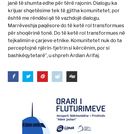
janë të shumta edhe për tërë rajonin. Dialogu ka
krijuar shqetësime tek të gjitha komunitetet, por
është me rëndësi që të vazhdojë dialogu.
Marrëveshja paqësore do të ketë rol transformues
për shoqërinë tonë. Do të ketë rol transformues në
tejkalimin e çarjeve etnike. Komunitetet nuk do ta
perceptojnë njërin-tjetrin si kërcënim, por si
bashkëqytetarë”, u shpreh Ardian Arifaj.