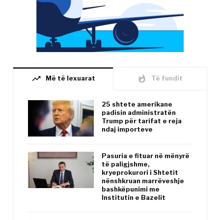
trending_up
whatshot
Më të lexuarat
Të fundit
25 shtete amerikane
padisin administratën
Trump për tarifat e reja
ndaj importeve
Pasuria e fituar në mënyrë
të paligjshme,
kryeprokurori i Shtetit
nënshkruan marrëveshje
bashkëpunimi me
Institutin e Bazelit