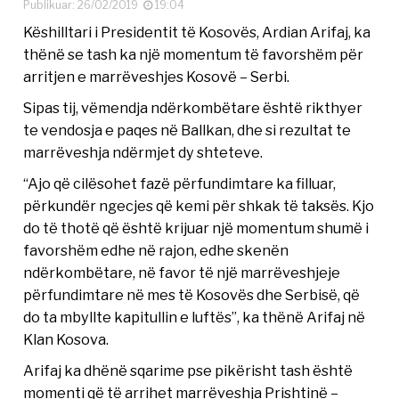
Publikuar: 26/02/2019
19:04
Këshilltari i Presidentit të Kosovës, Ardian Arifaj, ka
thënë se tash ka një momentum të favorshëm për
arritjen e marrëveshjes Kosovë – Serbi.
Sipas tij, vëmendja ndërkombëtare është rikthyer
te vendosja e paqes në Ballkan, dhe si rezultat te
marrëveshja ndërmjet dy shteteve.
“Ajo që cilësohet fazë përfundimtare ka filluar,
përkundër ngecjes që kemi për shkak të taksës. Kjo
do të thotë që është krijuar një momentum shumë i
favorshëm edhe në rajon, edhe skenën
ndërkombëtare, në favor të një marrëveshjeje
përfundimtare në mes të Kosovës dhe Serbisë, që
do ta mbyllte kapitullin e luftës”, ka thënë Arifaj në
Klan Kosova.
Arifaj ka dhënë sqarime pse pikërisht tash është
momenti që të arrihet marrëveshja Prishtinë –