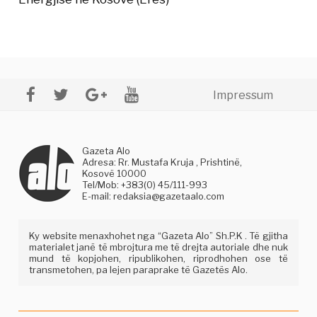
Impressum
Gazeta Alo
Adresa: Rr. Mustafa Kruja , Prishtinë,
Kosovë 10000
Tel/Mob: +383(0) 45/111-993
E-mail:
redaksia@gazetaalo.com
Ky website menaxhohet nga “Gazeta Alo” Sh.P.K . Të gjitha
materialet janë të mbrojtura me të drejta autoriale dhe nuk
mund të kopjohen, ripublikohen, riprodhohen ose të
transmetohen, pa lejen paraprake të Gazetës Alo.