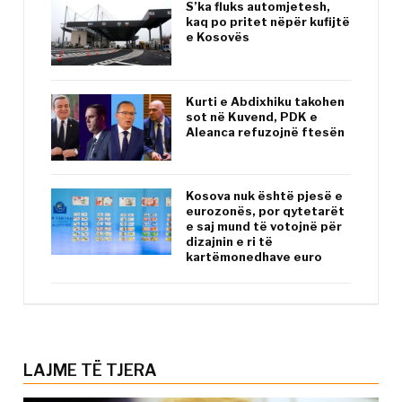
S’ka fluks automjetesh,
kaq po pritet nëpër kufijtë
e Kosovës
Kurti e Abdixhiku takohen
sot në Kuvend, PDK e
Aleanca refuzojnë ftesën
Kosova nuk është pjesë e
eurozonës, por qytetarët
e saj mund të votojnë për
dizajnin e ri të
kartëmonedhave euro
LAJME TË TJERA