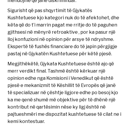
mendojmë që janë diskriminuar.
Sigurisht që pas shqyrtimit të Gjykatës
Kushtetuese kjo kategori nuk do të afektohet, dhe
këta që do t’i marrin pagat me rritje do të paguhen
gjithsesi në mënyrë retroaktive , por ka pasur një
lloj konfuzioni në opinion për arsye të ndryshme.
Ekspertë të fushës financiare do të japin përgjigje
pastaj në Gjykatën Kushtetuese për këtë pjesë.
Megjithëkëtë, Gjykata Kushtetuese është ajo që
merr verdikt final. Tashmë është kërkuar një
opinion edhe nga Komisioni i Venedikut që është
pjesë e mekanizmit të Këshillit të Evropës që janë
të specializuar në çështje ligjore edhe po besoj kjo
ka me qenë shumë më objektive për të dhënë një
kontribut në qartësimin nëse ky ligj është në
pajtueshmëri me dispozitat kushtetuese të cilat ne i
kemi kontestuar.