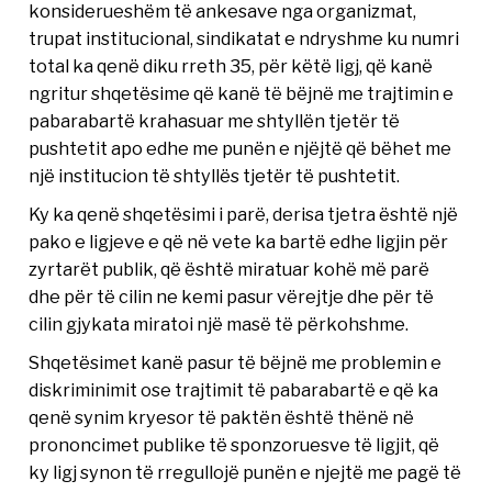
konsiderueshëm të ankesave nga organizmat,
trupat institucional, sindikatat e ndryshme ku numri
total ka qenë diku rreth 35, për këtë ligj, që kanë
ngritur shqetësime që kanë të bëjnë me trajtimin e
pabarabartë krahasuar me shtyllën tjetër të
pushtetit apo edhe me punën e njëjtë që bëhet me
një institucion të shtyllës tjetër të pushtetit.
Ky ka qenë shqetësimi i parë, derisa tjetra është një
pako e ligjeve e që në vete ka bartë edhe ligjin për
zyrtarët publik, që është miratuar kohë më parë
dhe për të cilin ne kemi pasur vërejtje dhe për të
cilin gjykata miratoi një masë të përkohshme.
Shqetësimet kanë pasur të bëjnë me problemin e
diskriminimit ose trajtimit të pabarabartë e që ka
qenë synim kryesor të paktën është thënë në
prononcimet publike të sponzoruesve të ligjit, që
ky ligj synon të rregullojë punën e njejtë me pagë të