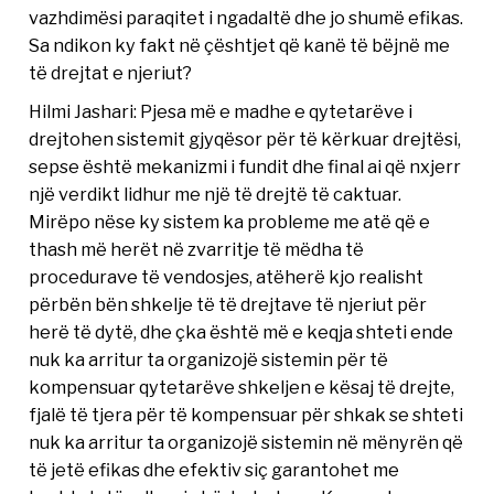
vazhdimësi paraqitet i ngadaltë dhe jo shumë efikas.
Sa ndikon ky fakt në çështjet që kanë të bëjnë me
të drejtat e njeriut?
Hilmi Jashari: Pjesa më e madhe e qytetarëve i
drejtohen sistemit gjyqësor për të kërkuar drejtësi,
sepse është mekanizmi i fundit dhe final ai që nxjerr
një verdikt lidhur me një të drejtë të caktuar.
Mirëpo nëse ky sistem ka probleme me atë që e
thash më herët në zvarritje të mëdha të
procedurave të vendosjes, atëherë kjo realisht
përbën bën shkelje të të drejtave të njeriut për
herë të dytë, dhe çka është më e keqja shteti ende
nuk ka arritur ta organizojë sistemin për të
kompensuar qytetarëve shkeljen e kësaj të drejte,
fjalë të tjera për të kompensuar për shkak se shteti
nuk ka arritur ta organizojë sistemin në mënyrën që
të jetë efikas dhe efektiv siç garantohet me