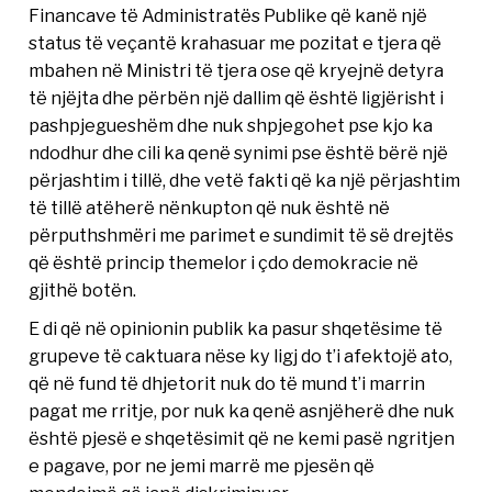
Financave të Administratës Publike që kanë një
status të veçantë krahasuar me pozitat e tjera që
mbahen në Ministri të tjera ose që kryejnë detyra
të njëjta dhe përbën një dallim që është ligjërisht i
pashpjegueshëm dhe nuk shpjegohet pse kjo ka
ndodhur dhe cili ka qenë synimi pse është bërë një
përjashtim i tillë, dhe vetë fakti që ka një përjashtim
të tillë atëherë nënkupton që nuk është në
përputhshmëri me parimet e sundimit të së drejtës
që është princip themelor i çdo demokracie në
gjithë botën.
E di që në opinionin publik ka pasur shqetësime të
grupeve të caktuara nëse ky ligj do t’i afektojë ato,
që në fund të dhjetorit nuk do të mund t’i marrin
pagat me rritje, por nuk ka qenë asnjëherë dhe nuk
është pjesë e shqetësimit që ne kemi pasë ngritjen
e pagave, por ne jemi marrë me pjesën që