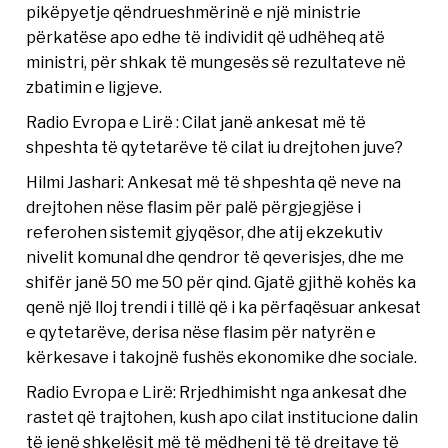
pikëpyetje qëndrueshmërinë e një ministrie
përkatëse apo edhe të individit që udhëheq atë
ministri, për shkak të mungesës së rezultateve në
zbatimin e ligjeve.
Radio Evropa e Lirë : Cilat janë ankesat më të
shpeshta të qytetarëve të cilat iu drejtohen juve?
Hilmi Jashari: Ankesat më të shpeshta që neve na
drejtohen nëse flasim për palë përgjegjëse i
referohen sistemit gjyqësor, dhe atij ekzekutiv
nivelit komunal dhe qendror të qeverisjes, dhe me
shifër janë 50 me 50 për qind. Gjatë gjithë kohës ka
qenë një lloj trendi i tillë që i ka përfaqësuar ankesat
e qytetarëve, derisa nëse flasim për natyrën e
kërkesave i takojnë fushës ekonomike dhe sociale.
Radio Evropa e Lirë: Rrjedhimisht nga ankesat dhe
rastet që trajtohen, kush apo cilat institucione dalin
të jenë shkelësit më të mëdhenj të të drejtave të