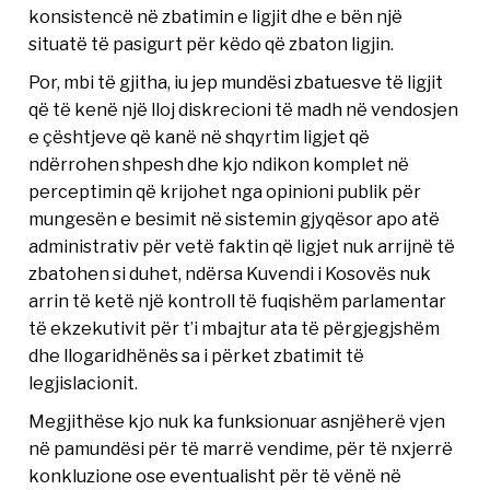
konsistencë në zbatimin e ligjit dhe e bën një
situatë të pasigurt për këdo që zbaton ligjin.
Por, mbi të gjitha, iu jep mundësi zbatuesve të ligjit
që të kenë një lloj diskrecioni të madh në vendosjen
e çështjeve që kanë në shqyrtim ligjet që
ndërrohen shpesh dhe kjo ndikon komplet në
perceptimin që krijohet nga opinioni publik për
mungesën e besimit në sistemin gjyqësor apo atë
administrativ për vetë faktin që ligjet nuk arrijnë të
zbatohen si duhet, ndërsa Kuvendi i Kosovës nuk
arrin të ketë një kontroll të fuqishëm parlamentar
të ekzekutivit për t’i mbajtur ata të përgjegjshëm
dhe llogaridhënës sa i përket zbatimit të
legjislacionit.
Megjithëse kjo nuk ka funksionuar asnjëherë vjen
në pamundësi për të marrë vendime, për të nxjerrë
konkluzione ose eventualisht për të vënë në