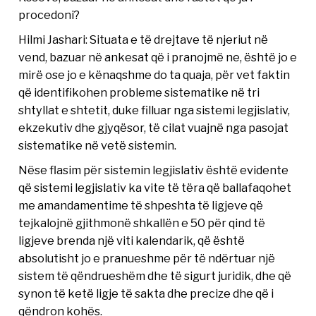
procedoni?
Hilmi Jashari: Situata e të drejtave të njeriut në
vend, bazuar në ankesat që i pranojmë ne, është jo e
mirë ose jo e kënaqshme do ta quaja, për vet faktin
që identifikohen probleme sistematike në tri
shtyllat e shtetit, duke filluar nga sistemi legjislativ,
ekzekutiv dhe gjyqësor, të cilat vuajnë nga pasojat
sistematike në vetë sistemin.
Nëse flasim për sistemin legjislativ është evidente
që sistemi legjislativ ka vite të tëra që ballafaqohet
me amandamentime të shpeshta të ligjeve që
tejkalojnë gjithmonë shkallën e 50 për qind të
ligjeve brenda një viti kalendarik, që është
absolutisht jo e pranueshme për të ndërtuar një
sistem të qëndrueshëm dhe të sigurt juridik, dhe që
synon të ketë ligje të sakta dhe precize dhe që i
qëndron kohës.