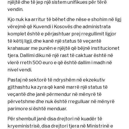
njëjtë dhe të jep një sistem unifikues për tërë
vendin.
Kjo nuk ka arritur të bëhet dhe nëse e shohim në ligj
vërejmë që Kuvendi i Kosovës dhe administrata
komplet është e përjashtuar prej rregullimit ligjor
të këtij ligji, dhe kanë një status të veçantë
krahasuar me punën e njëjtë që bëjnë institucionet
tjera. Dallimi diku në një rast të caktuar është në
vlerë rreth 500 euro e që është dallim i madh në
nivel vendi.
Pastaj në sektorë të ndryshëm në ekzekutiv
gjithashtu ka zyra që kanë marrë një status të
veçantë dhe janë përmendur në mënyrë të
përvetshme dhe nuk është rregulluar në mënyrë
parimore si është menduar.
Për shembull janë disa drejtori në kuadër të
kryeministrisë, disa drejtori tjera në Ministrinë e