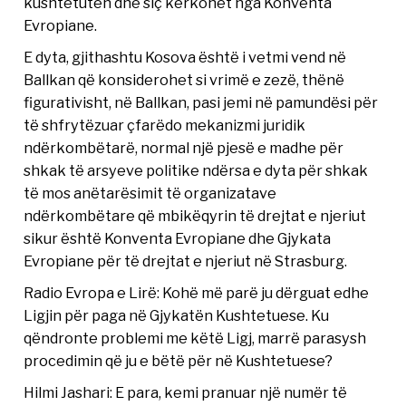
kushtetutën dhe siç kërkohet nga Konventa
Evropiane.
E dyta, gjithashtu Kosova është i vetmi vend në
Ballkan që konsiderohet si vrimë e zezë, thënë
figurativisht, në Ballkan, pasi jemi në pamundësi për
të shfrytëzuar çfarëdo mekanizmi juridik
ndërkombëtarë, normal një pjesë e madhe për
shkak të arsyeve politike ndërsa e dyta për shkak
të mos anëtarësimit të organizatave
ndërkombëtare që mbikëqyrin të drejtat e njeriut
sikur është Konventa Evropiane dhe Gjykata
Evropiane për të drejtat e njeriut në Strasburg.
Radio Evropa e Lirë: Kohë më parë ju dërguat edhe
Ligjin për paga në Gjykatën Kushtetuese. Ku
qëndronte problemi me këtë Ligj, marrë parasysh
procedimin që ju e bëtë për në Kushtetuese?
Hilmi Jashari: E para, kemi pranuar një numër të