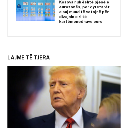
Kosova nuk është pjesë e
eurozonës, por qytetarët
e saj mund të votojnë për
dizajnin e ri të
kartëmonedhave euro
LAJME TË TJERA