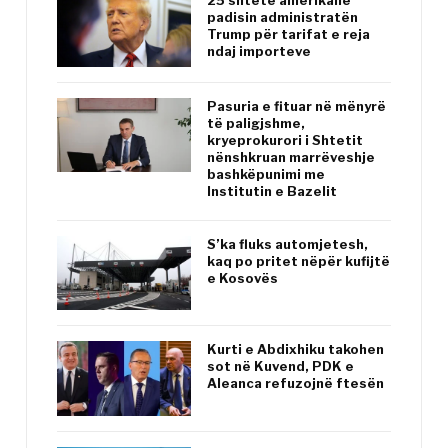
25 shtete amerikane
padisin administratën
Trump për tarifat e reja
ndaj importeve
Pasuria e fituar në mënyrë
të paligjshme,
kryeprokurori i Shtetit
nënshkruan marrëveshje
bashkëpunimi me
Institutin e Bazelit
S’ka fluks automjetesh,
kaq po pritet nëpër kufijtë
e Kosovës
Kurti e Abdixhiku takohen
sot në Kuvend, PDK e
Aleanca refuzojnë ftesën