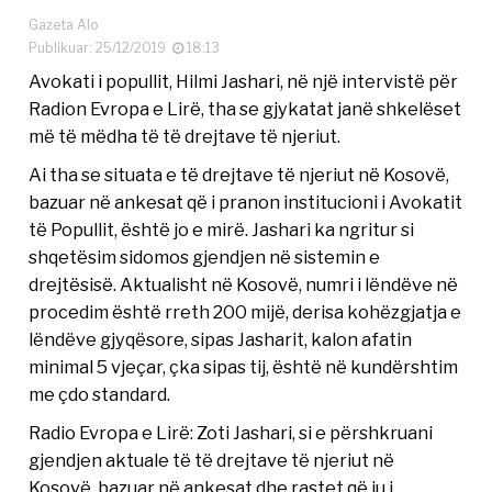
Gazeta Alo
Publikuar: 25/12/2019
18:13
Avokati i popullit, Hilmi Jashari, në një intervistë për
Radion Evropa e Lirë, tha se gjykatat janë shkelëset
më të mëdha të të drejtave të njeriut.
Ai tha se situata e të drejtave të njeriut në Kosovë,
bazuar në ankesat që i pranon institucioni i Avokatit
të Popullit, është jo e mirë.​ Jashari ka ngritur si
shqetësim sidomos gjendjen në sistemin e
drejtësisë. Aktualisht në Kosovë, numri i lëndëve në
procedim është rreth 200 mijë, derisa kohëzgjatja e
lëndëve gjyqësore, sipas Jasharit, kalon afatin
minimal 5 vjeçar, çka sipas tij, është në kundërshtim
me çdo standard.
Radio Evropa e Lirë: Zoti Jashari, si e përshkruani
gjendjen aktuale të të drejtave të njeriut në
Kosovë, bazuar në ankesat dhe rastet që ju i