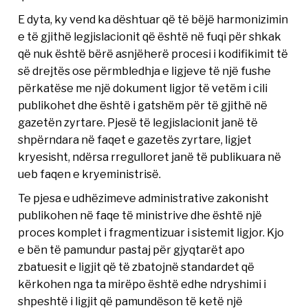
E dyta, ky vend ka dështuar që të bëjë harmonizimin
e të gjithë legjislacionit që është në fuqi për shkak
që nuk është bërë asnjëherë procesi i kodifikimit të
së drejtës ose përmbledhja e ligjeve të një fushe
përkatëse me një dokument ligjor të vetëm i cili
publikohet dhe është i gatshëm për të gjithë në
gazetën zyrtare. Pjesë të legjislacionit janë të
shpërndara në faqet e gazetës zyrtare, ligjet
kryesisht, ndërsa rregulloret janë të publikuara në
ueb faqen e kryeministrisë.
Te pjesa e udhëzimeve administrative zakonisht
publikohen në faqe të ministrive dhe është një
proces komplet i fragmentizuar i sistemit ligjor. Kjo
e bën të pamundur pastaj për gjyqtarët apo
zbatuesit e ligjit që të zbatojnë standardet që
kërkohen nga ta mirëpo është edhe ndryshimi i
shpeshtë i ligjit që pamundëson të ketë një