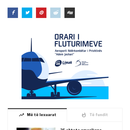
trending_up
whatshot
Më të lexuarat
Të fundit