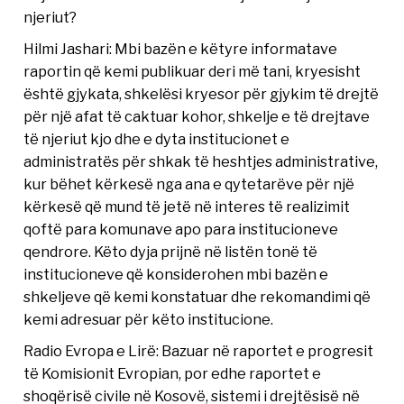
njeriut?
Hilmi Jashari: Mbi bazën e këtyre informatave
raportin që kemi publikuar deri më tani, kryesisht
është gjykata, shkelësi kryesor për gjykim të drejtë
për një afat të caktuar kohor, shkelje e të drejtave
të njeriut kjo dhe e dyta institucionet e
administratës për shkak të heshtjes administrative,
kur bëhet kërkesë nga ana e qytetarëve për një
kërkesë që mund të jetë në interes të realizimit
qoftë para komunave apo para institucioneve
qendrore. Këto dyja prijnë në listën tonë të
institucioneve që konsiderohen mbi bazën e
shkeljeve që kemi konstatuar dhe rekomandimi që
kemi adresuar për këto institucione.
Radio Evropa e Lirë: Bazuar në raportet e progresit
të Komisionit Evropian, por edhe raportet e
shoqërisë civile në Kosovë, sistemi i drejtësisë në