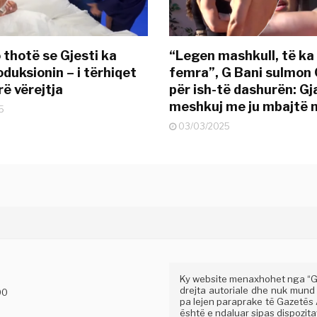
 thotë se Gjesti ka
“Legen mashkull, të ka
duksionin – i tërhiqet
femra”, G Bani sulmon 
ë vërejtja
për ish-të dashurën: G
meshkuj me ju mbajtë 
5
03/03/2025
Ky website menaxhohet nga “Gaz
drejta autoriale dhe nuk mund
00
pa lejen paraprake të Gazetës A
është e ndaluar sipas dispozitav