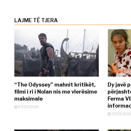
LAJME TË TJERA
“The Odyssey” mahnit kritikët,
Dy javë p
filmi i ri i Nolan nis me vlerësime
përjasht
maksimale
Ferma VI
informac
07/07/2026
02/06/202