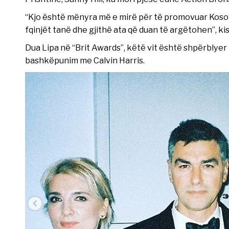
“Kjo është mënyra më e mirë për të promovuar Kosovë
fqinjët tanë dhe gjithë ata që duan të argëtohen”, ki
Dua Lipa në “Brit Awards”, këtë vit është shpërblyer 
bashkëpunim me Calvin Harris.