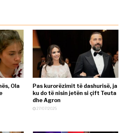
nës, Ola
Pas kurorëzimit të dashurisë, ja
e
ku do të nisin jetën si çift Teuta
dhe Agron
27/07/2025