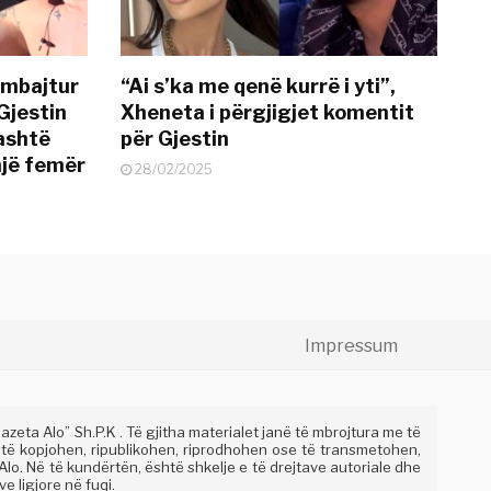
 mbajtur
“Ai s’ka me qenë kurrë i yti”,
Gjestin
Xheneta i përgjigjet komentit
jashtë
për Gjestin
një femër
28/02/2025
Impressum
eta Alo” Sh.P.K . Të gjitha materialet janë të mbrojtura me të
 të kopjohen, ripublikohen, riprodhohen ose të transmetohen,
lo. Në të kundërtën, është shkelje e të drejtave autoriale dhe
e ligjore në fuqi.