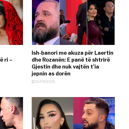
Ish-banori me akuza për Laertin
ë ri –
dhe Rozanën: E panë të shtrirë
Gjestin dhe nuk vajtën t’ia
jepnin as dorën
16/04/2025