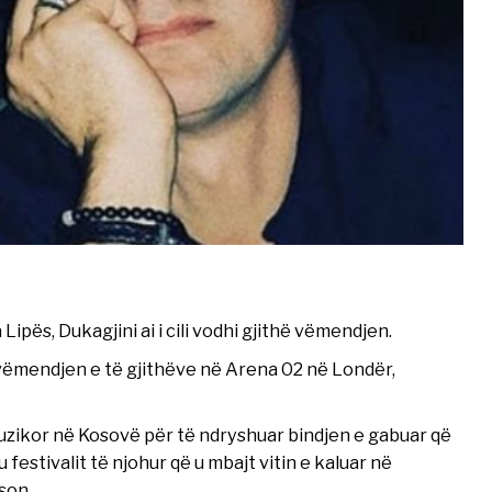
ipës, Dukagjini ai i cili vodhi gjithë vëmendjen.
 vëmendjen e të gjithëve në Arena 02 në Londër,
muzikor në Kosovë për të ndryshuar bindjen e gabuar që
 festivalit të njohur që u mbajt vitin e kaluar në
son.