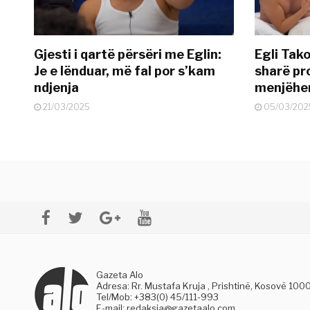
Gjesti i qartë përsëri me Eglin:
Egli Tako
Je e lënduar, më fal por s’kam
sharë pro
ndjenja
menjëher
21/03/2025
05/03/202
Gazeta Alo
Adresa: Rr. Mustafa Kruja , Prishtinë, Kosovë 100
Tel/Mob: +383(0) 45/111-993
E-mail:
redaksia@gazetaalo.com