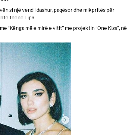
n si një vend i dashur, paqësor dhe mikpritës për
shte thënë Lipa.
me “Kënga më e mirë e vitit” me projektin “One Kiss”, në