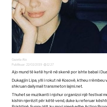
Gazeta Alo
Publikuar: 22/02/2019
12:27
Ajo mund të ketë hyrë në skenë por ishte babai i Dua L
Dukagjin Lipa, ylli i rokut në Kosovë, ktheu rrëmbeu
shkruan dailymail transmeton lajmi.net.
Thuhet se muzikanti i njohur organizoi një festival 
kishin njerëzit për këtë vend, duke iu referuar kështu
Prishtinë, Sunny Hill, ku mori pjesë edhe Action Bron