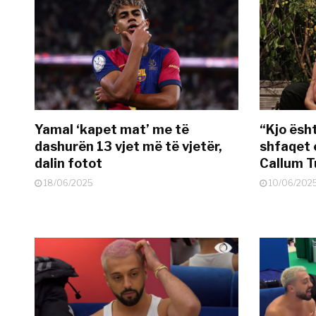
Yamal ‘kapet mat’ me të
“Kjo ësh
dashurën 13 vjet më të vjetër,
shfaqet 
dalin fotot
Callum T
18/06/2025
10/06/202