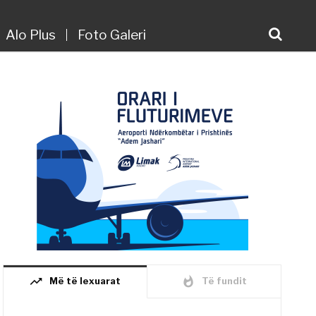
Alo Plus
Foto Galeri
trending_up
whatshot
Më të lexuarat
Të fundit