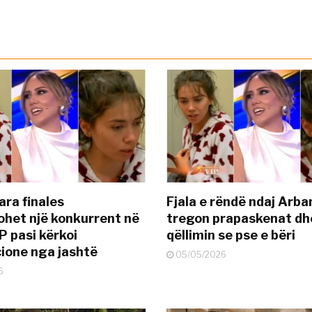
ara finales
Fjala e rëndë ndaj Arba
ohet një konkurrent në
tregon prapaskenat dh
P pasi kërkoi
qëllimin se pse e bëri
ione nga jashtë
05/05/2026
6