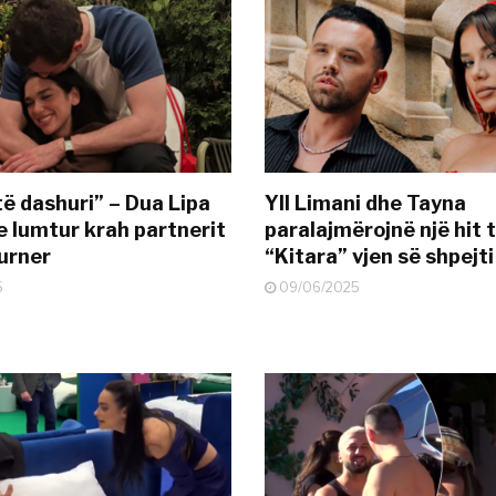
të dashuri” – Dua Lipa
Yll Limani dhe Tayna
e lumtur krah partnerit
paralajmërojnë një hit t
urner
“Kitara” vjen së shpejti
5
09/06/2025