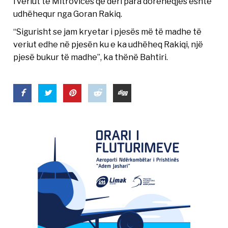
i veriut të Mitrovicës që deri para dorëheqjes është
udhëhequr nga Goran Rakiq.
“Sigurisht se jam kryetar i pjesës më të madhe të
veriut edhe në pjesën ku e ka udhëheq Rakiqi, një
pjesë bukur të madhe”, ka thënë Bahtiri.