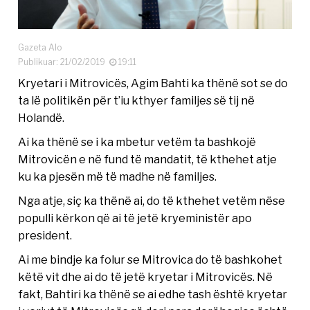
Gazeta Alo
Publikuar: 21/02/2019
19:11
Kryetari i Mitrovicës, Agim Bahti ka thënë sot se do
ta lë politikën për t’iu kthyer familjes së tij në
Holandë.
Ai ka thënë se i ka mbetur vetëm ta bashkojë
Mitrovicën e në fund të mandatit, të kthehet atje
ku ka pjesën më të madhe në familjes.
Nga atje, siç ka thënë ai, do të kthehet vetëm nëse
populli kërkon që ai të jetë kryeministër apo
president.
Ai me bindje ka folur se Mitrovica do të bashkohet
këtë vit dhe ai do të jetë kryetar i Mitrovicës. Në
fakt, Bahtiri ka thënë se ai edhe tash është kryetar