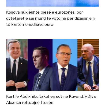
Kosova nuk është pjesë e eurozonës, por
qytetarët e saj mund të votojnë për dizajnin e ri
të kartëmonedhave euro
Kurti e Abdixhiku takohen sot në Kuvend, PDK e
Aleanca refuzojnë ftesën