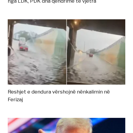
nga LDK, PDK dha qëndrime të vjetra
Reshjet e dendura vërshojnë nënkalimin në
Ferizaj