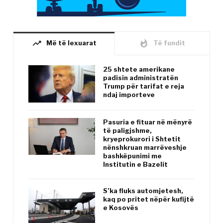
trending_up
whatshot
Më të lexuarat
Të fundit
25 shtete amerikane
padisin administratën
Trump për tarifat e reja
ndaj importeve
Pasuria e fituar në mënyrë
të paligjshme,
kryeprokurori i Shtetit
nënshkruan marrëveshje
bashkëpunimi me
Institutin e Bazelit
S’ka fluks automjetesh,
kaq po pritet nëpër kufijtë
e Kosovës