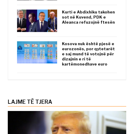
Kurti e Abdixhiku takohen
sot në Kuvend, PDK e
Aleanca refuzojnë ftesën
Kosova nuk është pjesë e
eurozonës, por qytetarët
e saj mund të votojnë për
dizajnin e ri të
kartëmonedhave euro
LAJME TË TJERA