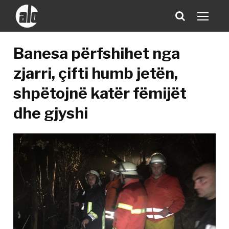
Banesa përfshihet nga
zjarri, çifti humb jetën,
shpëtojnë katër fëmijët
dhe gjyshi