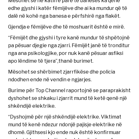
Mësohet se në katin e parë të banesës ka qenë
edhe gjyshi i katër fëmijëve dhe ai ka mundur që të
dalë në kohë nga banesa e përfshirë nga flakët.
Gjendja e fëmijëve dhe të moshuarit është e mirë.
“Fëmijët dhe gjyshi i tyre kanë mundur të shpëtojnë
pa pësuar djegie nga zjarri. Fëmijët janë të tronditur
nga ana psikologjike, por nuk kanë pësuar asfiksi
apo lëndime të tjera”,thanë burimet.
Mësohet se shërbimet zjarrfikëse dhe policia
ndodhen ende në vendin e ngjarjes.
Burime për Top Channel raportojnë se paraprakisht
dyshohet se shkaku i zjarrit mund të ketë qenë një
shkëndijë elektrike.
“Dyshojmë për një shkëndijë elektrike. Viktimat
mund të kenë ndezur ndonjë pajisje elektrike në
dhomë. Gjithsesi kjo ende nuk është konfirmuar