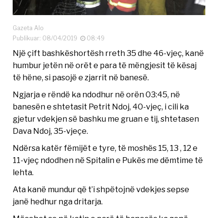
Gazeta Alo
Publikuar: 08/04/2019
08:49
Një çift bashkëshortësh rreth 35 dhe 46-vjeç, kanë
humbur jetën në orët e para të mëngjesit të kësaj
të hëne, si pasojë e zjarrit në banesë.
Ngjarja e rëndë ka ndodhur në orën 03:45, në
banesën e shtetasit Petrit Ndoj, 40-vjeç, i cili ka
gjetur vdekjen së bashku me gruan e tij, shtetasen
Dava Ndoj, 35-vjeçe.
Ndërsa katër fëmijët e tyre, të moshës 15, 13 , 12 e
11-vjeç ndodhen në Spitalin e Pukës me dëmtime të
lehta.
Ata kanë mundur që t’i shpëtojnë vdekjes sepse
janë hedhur nga dritarja.