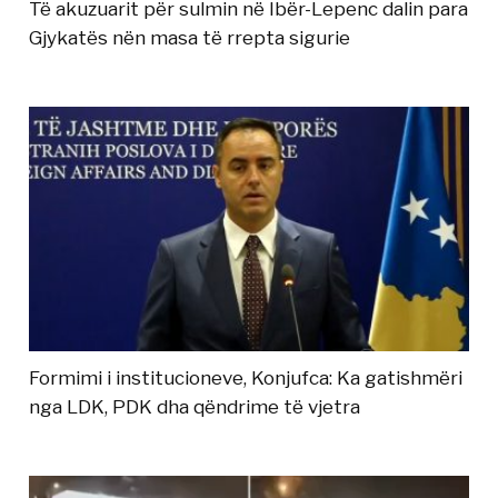
Të akuzuarit për sulmin në Ibër-Lepenc dalin para
Gjykatës nën masa të rrepta sigurie
Formimi i institucioneve, Konjufca: Ka gatishmëri
nga LDK, PDK dha qëndrime të vjetra