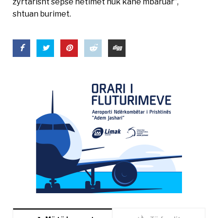
zyrtarisht sepse hetimet nuk kanë mbaruar”,
shtuan burimet.