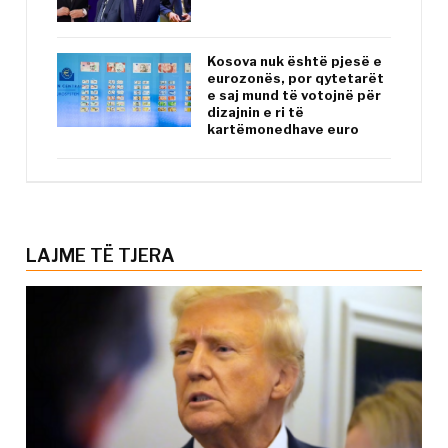
Kosova nuk është pjesë e
eurozonës, por qytetarët
e saj mund të votojnë për
dizajnin e ri të
kartëmonedhave euro
LAJME TË TJERA