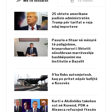
trending_up
whatshot
Më të lexuarat
Të fundit
25 shtete amerikane
padisin administratën
Trump për tarifat e reja
ndaj importeve
Pasuria e fituar në mënyrë
të paligjshme,
kryeprokurori i Shtetit
nënshkruan marrëveshje
bashkëpunimi me
Institutin e Bazelit
S’ka fluks automjetesh,
kaq po pritet nëpër kufijtë
e Kosovës
Kurti e Abdixhiku takohen
sot në Kuvend, PDK e
Aleanca refuzojnë ftesën