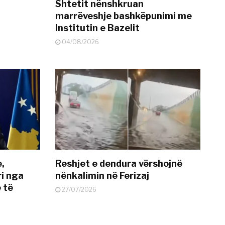
Shtetit nënshkruan
marrëveshje bashkëpunimi me
Institutin e Bazelit
04/08/2026
e,
Reshjet e dendura vërshojnë
i nga
nënkalimin në Ferizaj
 të
27/07/2026