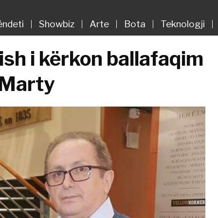
ëndeti
Showbiz
Arte
Bota
Teknologji
sh i kërkon ballafaqim
 Marty