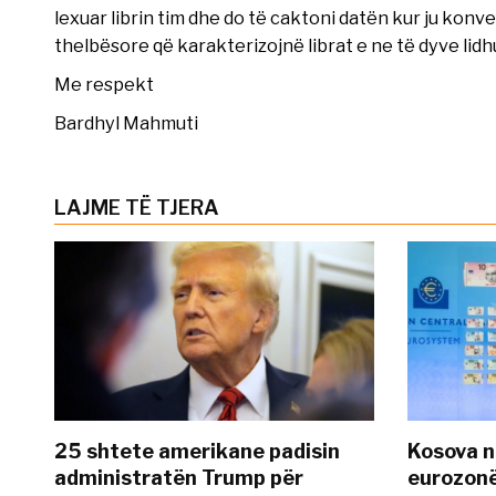
lexuar librin tim dhe do të caktoni datën kur ju kon
thelbësore që karakterizojnë librat e ne të dyve lid
Me respekt
Bardhyl Mahmuti
LAJME TË TJERA
25 shtete amerikane padisin
Kosova n
administratën Trump për
eurozonë