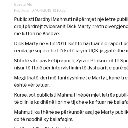
Gazeta Alo
Publikuar: 07/04/2019
10:22
Publicisti Bardhyl Mahmuti nëpërmjet një letre publi
drejtpërdrejt zviceranit Dick Marty, rreth divergjenc
me luftën në Kosovë.
Dick Marty në vitin 2011, kishte hartuar një raport 
rënda, që supozohet t’i ketë kryer UÇK-ja gjatë dhe 
Shtatë vite pas këtij raporti, Zyra e Prokurorit të Spec
nisur të ftojë për intervistimim të dyshuarit e parë
Megjithatë, deri më tani dyshimet e Martyt, kanë tr
është vërtetuar.
Kurse, sot publicisti Mahmuti nëpërmjet letrës publ
të cilin ia ka dhënë librin e tij dhe e ka ftuar në ball
Mahmuti ka thënë se përkundër asaj që Marty publiki
do të ndodhë ky ballafaqim.