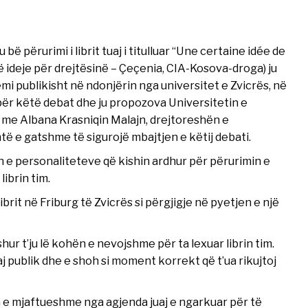
bë përurimi i librit tuaj i titulluar “Une certaine idée de
 ideje për drejtësinë – Çeçenia, CIA-Kosova-droga) ju
emi publikisht në ndonjërin nga universitet e Zvicrës, në
ër këtë debat dhe ju propozova Universitetin e
r me Albana Krasniqin Malajn, drejtoreshën e
htë e gatshme të sigurojë mbajtjen e këtij debati.
 e personaliteteve që kishin ardhur për përurimin e
librin tim.
brit në Friburg të Zvicrës si përgjigje në pyetjen e një
ur t’ju lë kohën e nevojshme për ta lexuar librin tim.
 publik dhe e shoh si moment korrekt që t’ua rikujtoj
 e mjaftueshme nga agjenda juaj e ngarkuar për të