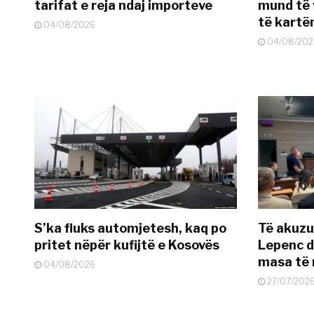
tarifat e reja ndaj importeve
mund të v
të kart
04/08/2026
04/08/202
S’ka fluks automjetesh, kaq po
Të akuzua
pritet nëpër kufijtë e Kosovës
Lepenc d
masa të 
04/08/2026
27/07/202