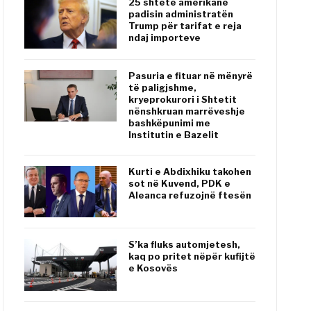
25 shtete amerikane
padisin administratën
Trump për tarifat e reja
ndaj importeve
Pasuria e fituar në mënyrë
të paligjshme,
kryeprokurori i Shtetit
nënshkruan marrëveshje
bashkëpunimi me
Institutin e Bazelit
Kurti e Abdixhiku takohen
sot në Kuvend, PDK e
Aleanca refuzojnë ftesën
S’ka fluks automjetesh,
kaq po pritet nëpër kufijtë
e Kosovës