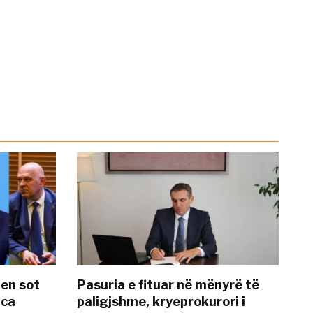
hen sot
Pasuria e fituar në mënyrë të
nca
paligjshme, kryeprokurori i