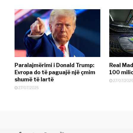
Paralajmërimi i Donald Trump:
Real Madr
Evropa do të paguajë një çmim
100 mili
shumë të lartë
27/07/202
27/07/2026