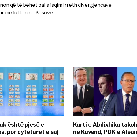
venon që të bëhet ballafaqimi rreth divergjencave
hur me luftën në Kosovë.
uk është pjesë e
Kurti e Abdixhiku tako
s, por qytetarët e saj
në Kuvend, PDK e Alea