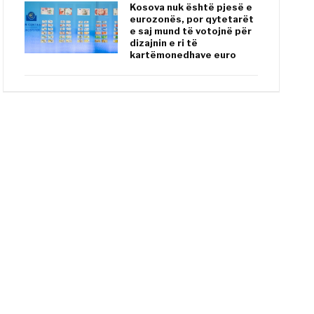
Kosova nuk është pjesë e
eurozonës, por qytetarët
e saj mund të votojnë për
dizajnin e ri të
kartëmonedhave euro