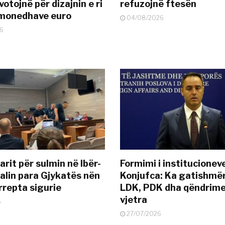
otojnë për dizajnin e ri
refuzojnë ftesën
ëmonedhave euro
04/08/2026
6
rit për sulmin në Ibër-
Formimi i institucionev
alin para Gjykatës nën
Konjufca: Ka gatishmër
rrepta sigurie
LDK, PDK dha qëndrime
vjetra
6
27/07/2026