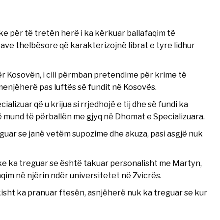
ke për të tretën herë i ka kërkuar ballafaqim të
ave thelbësore që karakterizojnë librat e tyre lidhur
për Kosovën, i cili përmban pretendime për krime të
menjëherë pas luftës së fundit në Kosovës.
ializuar që u krijua si rrjedhojë e tij dhe së fundi ka
 që mund të përballën me gjyq në Dhomat e Specializuara.
eguar se janë vetëm supozime dhe akuza, pasi asgjë nuk
ike ka treguar se është takuar personalisht me Martyn,
afaqim në njërin ndër universitetet në Zvicrës.
sht ka pranuar ftesën, asnjëherë nuk ka treguar se kur