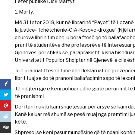
Letër publike Dick Martyt
Marty,
Më 31 tetor 2018, kur në librarinë “Payot” të Lozanë u 
la justice- Tchétchénie-CIA-Kosovo-drogue” (Njëfarë
dhurova librin tim dhe ju bëra ftesë që të ballafaqoh
prani të studentëve dhe profesorëve të interesuar p
Gjenevës, për shkak se, paraprakisht, kisha bisedua
Universitetit Popullor Shqiptar në Gjenevë, e cila ës
Ju e pranuat ftesën time dhe deklaruat në prezencën
librit tuaj se do të pranoni ballafaqimin sapo të lexoni 
Të njëjtën gjë e keni pohuar edhe gjatë përurimit të li
të pranishmi.
Deri tani nuk ju kam shqetësuar për arsye se kam dash
Kanë kaluar më shumë se pesë muaj nga premtimi juaj
këtë.
Shpresoj se keni pasur mundësinë që të ndani kohën