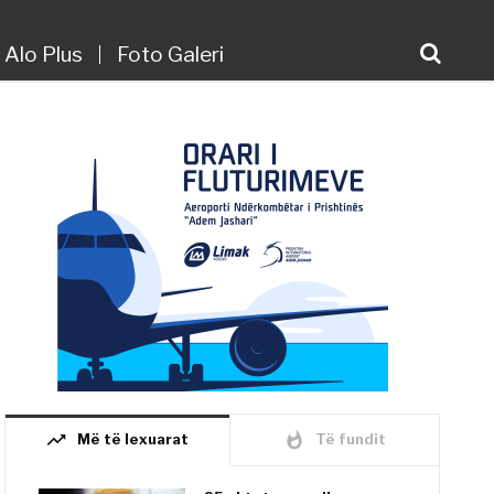
Alo Plus
Foto Galeri
trending_up
whatshot
Më të lexuarat
Të fundit