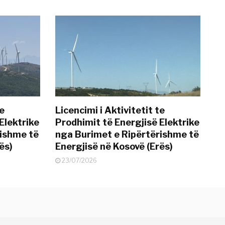
te
Licencimi i Aktivitetit te
Elektrike
Prodhimit të Energjisë Elektrike
rishme të
nga Burimet e Ripërtërishme të
ës)
Energjisë në Kosovë (Erës)
23/07/2026