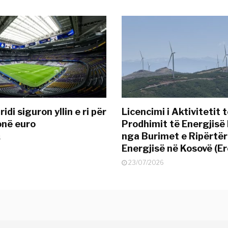
idi siguron yllin e ri për
Licencimi i Aktivitetit 
onë euro
Prodhimit të Energjisë 
nga Burimet e Ripërtë
6
Energjisë në Kosovë (Er
23/07/2026