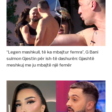
“Legen mashkull, të ka mbajtur femra”, G Bani
sulmon Gjestin për ish-të dashurën: Gjashtë
meshkuj me ju mbajtë një femër