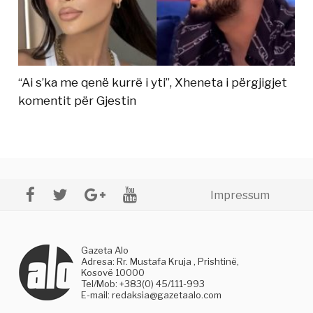
“Ai s’ka me qenë kurrë i yti”, Xheneta i përgjigjet
komentit për Gjestin
Impressum
Gazeta Alo
Adresa: Rr. Mustafa Kruja , Prishtinë,
Kosovë 10000
Tel/Mob: +383(0) 45/111-993
E-mail:
redaksia@gazetaalo.com