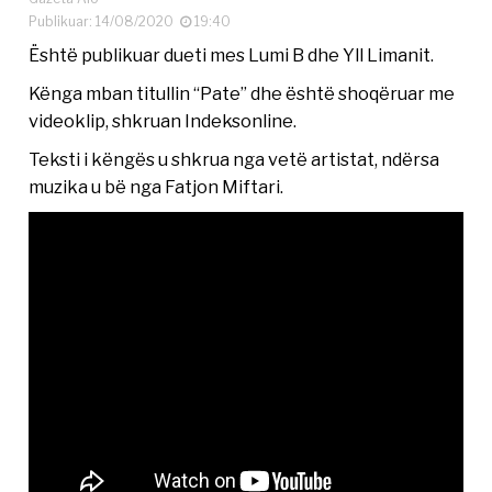
Publikuar: 14/08/2020
19:40
Është publikuar dueti mes Lumi B dhe Yll Limanit.
Kënga mban titullin “Pate” dhe është shoqëruar me
videoklip, shkruan Indeksonline.
Teksti i këngës u shkrua nga vetë artistat, ndërsa
muzika u bë nga Fatjon Miftari.