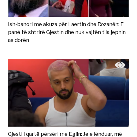
Ish-banori me akuza për Laertin dhe Rozanën: E
panë të shtrirë Gjestin dhe nuk vajtën t’ia jepnin
as dorën
Gjesti i qartë përsëri me Eglin: Je e lënduar, më