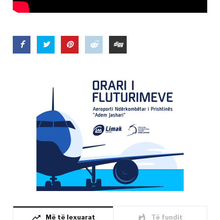
trending_up
whatshot
Më të lexuarat
Të fundit