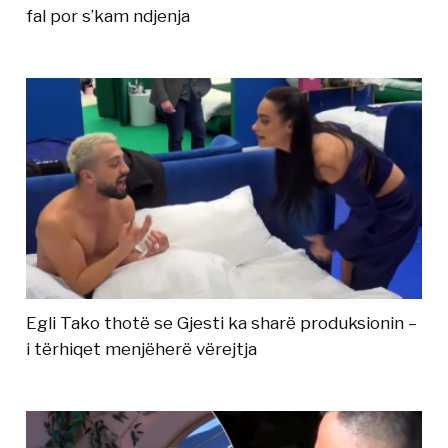
fal por s’kam ndjenja
Egli Tako thotë se Gjesti ka sharë produksionin –
i tërhiqet menjëherë vërejtja