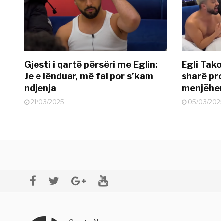
Gjesti i qartë përsëri me Eglin:
Egli Tako
Je e lënduar, më fal por s’kam
sharë pro
ndjenja
menjëher
21/03/2025
05/03/202