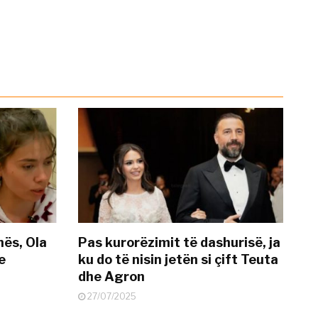
nës, Ola
Pas kurorëzimit të dashurisë, ja
e
ku do të nisin jetën si çift Teuta
dhe Agron
27/07/2025