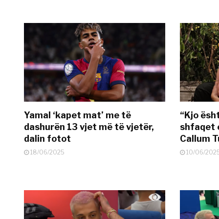
Yamal ‘kapet mat’ me të
“Kjo ësh
dashurën 13 vjet më të vjetër,
shfaqet 
dalin fotot
Callum T
18/06/2025
10/06/202