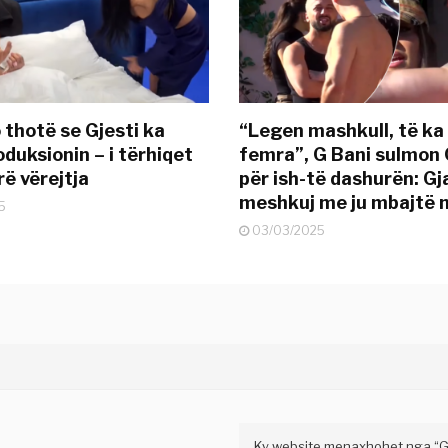
 thotë se Gjesti ka
“Legen mashkull, të ka
duksionin – i tërhiqet
femra”, G Bani sulmon 
ë vërejtja
për ish-të dashurën: G
meshkuj me ju mbajtë 
5
03/03/2025
Ky website menaxhohet nga “Gaz