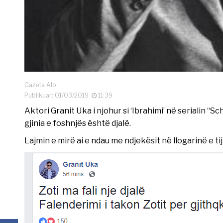
Gazeta Alo
Publikuar: 01/03/2019
11:39
Aktori Granit Uka i njohur si ‘Ibrahimi’ në serialin 
gjinia e foshnjës është djalë.
Lajmin e mirë ai e ndau me ndjekësit në llogarinë e t