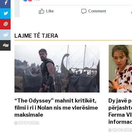
LAJME TË TJERA
“The Odyssey” mahnit kritikët,
Dy javë p
filmi i ri i Nolan nis me vlerësime
përjasht
maksimale
Ferma VI
informac
07/07/2026
02/06/202