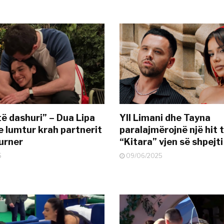
të dashuri” – Dua Lipa
Yll Limani dhe Tayna
e lumtur krah partnerit
paralajmërojnë një hit t
urner
“Kitara” vjen së shpejti
5
09/06/2025