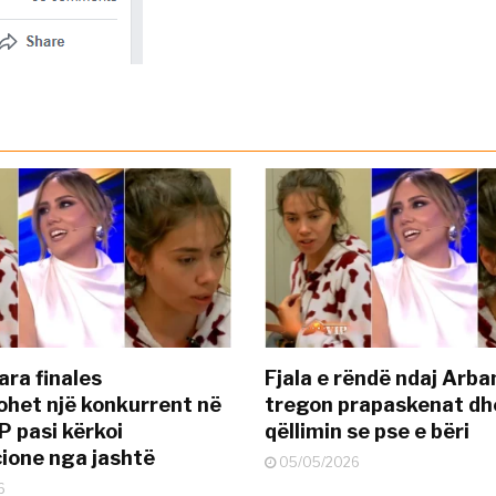
ara finales
Fjala e rëndë ndaj Arba
ohet një konkurrent në
tregon prapaskenat dh
P pasi kërkoi
qëllimin se pse e bëri
ione nga jashtë
05/05/2026
6