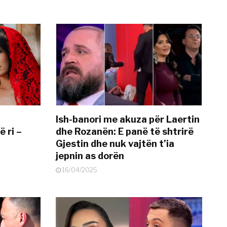
Ish-banori me akuza për Laertin
ë ri –
dhe Rozanën: E panë të shtrirë
Gjestin dhe nuk vajtën t’ia
jepnin as dorën
16/04/2025