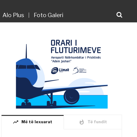
Alo Plus
Foto Galeri
trending_up
whatshot
Më të lexuarat
Të fundit