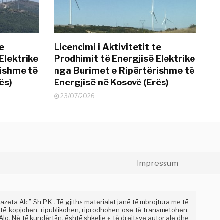
te
Licencimi i Aktivitetit te
Elektrike
Prodhimit të Energjisë Elektrike
rishme të
nga Burimet e Ripërtërishme të
ës)
Energjisë në Kosovë (Erës)
23/07/2026
Impressum
eta Alo” Sh.P.K . Të gjitha materialet janë të mbrojtura me të
 të kopjohen, ripublikohen, riprodhohen ose të transmetohen,
lo. Në të kundërtën, është shkelje e të drejtave autoriale dhe