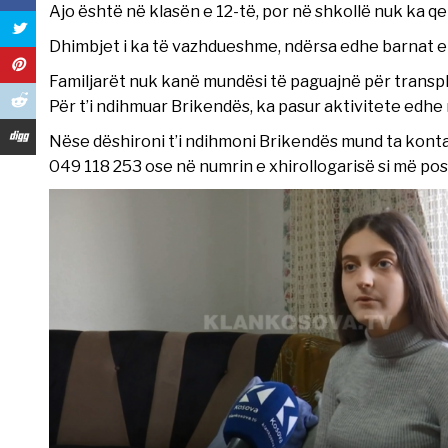
Ajo është në klasën e 12-të, por në shkollë nuk ka qe
Dhimbjet i ka të vazhdueshme, ndërsa edhe barnat 
Familjarët nuk kanë mundësi të paguajnë për transpl
Për t’i ndihmuar Brikendës, ka pasur aktivitete edhe 
Nëse dëshironi t’i ndihmoni Brikendës mund ta kontak
049 118 253 ose në numrin e xhirollogarisë si më pos