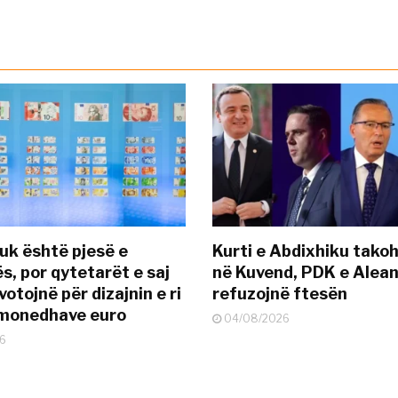
uk është pjesë e
Kurti e Abdixhiku tako
s, por qytetarët e saj
në Kuvend, PDK e Alea
otojnë për dizajnin e ri
refuzojnë ftesën
ëmonedhave euro
04/08/2026
6