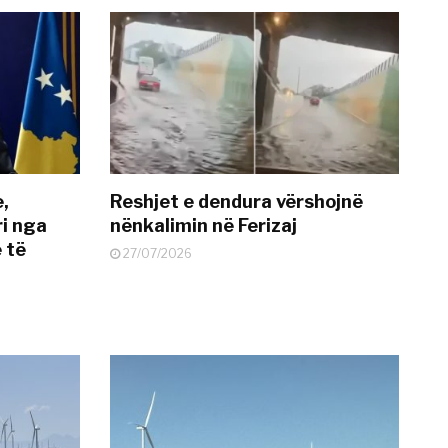
e,
Reshjet e dendura vërshojnë
i nga
nënkalimin në Ferizaj
 të
27/07/2026