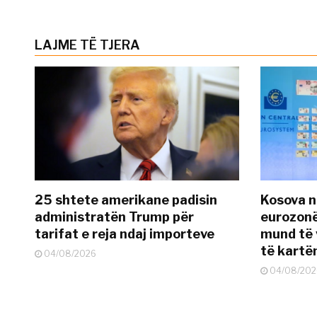
LAJME TË TJERA
25 shtete amerikane padisin
Kosova n
administratën Trump për
eurozonë
tarifat e reja ndaj importeve
mund të v
të kart
04/08/2026
04/08/202