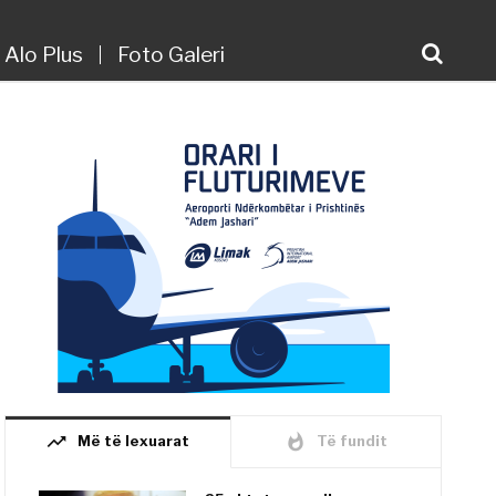
Alo Plus
Foto Galeri
trending_up
whatshot
Më të lexuarat
Të fundit