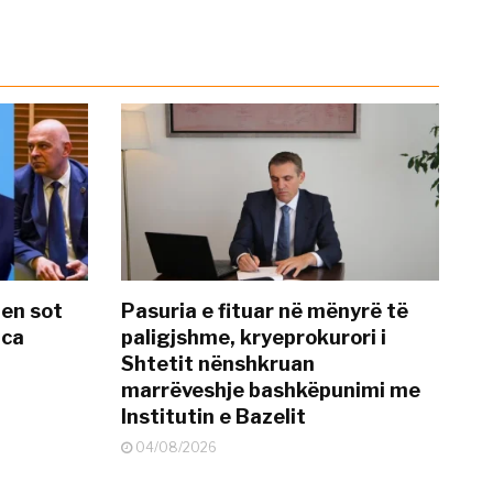
hen sot
Pasuria e fituar në mënyrë të
nca
paligjshme, kryeprokurori i
Shtetit nënshkruan
marrëveshje bashkëpunimi me
Institutin e Bazelit
04/08/2026