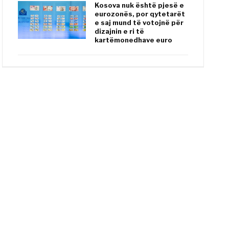
Kosova nuk është pjesë e
eurozonës, por qytetarët
e saj mund të votojnë për
dizajnin e ri të
kartëmonedhave euro