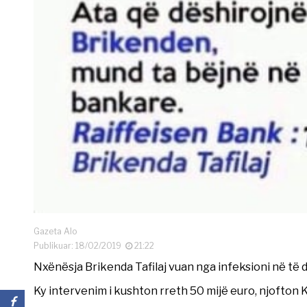
Gazeta Alo
Publikuar: 18/02/2019
21:22
Nxënësja Brikenda Tafilaj vuan nga infeksioni në të dy
Ky intervenim i kushton rreth 50 mijë euro, njofton 