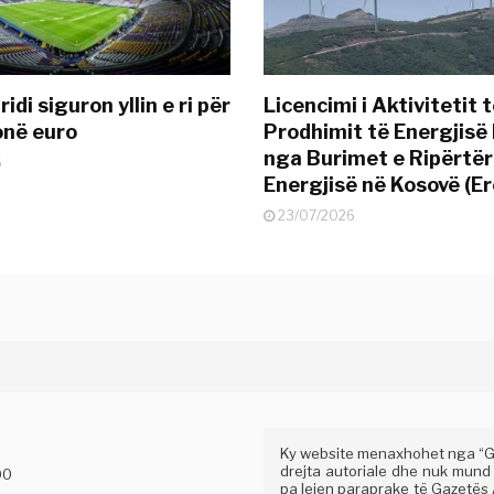
idi siguron yllin e ri për
Licencimi i Aktivitetit 
onë euro
Prodhimit të Energjisë 
nga Burimet e Ripërtë
6
Energjisë në Kosovë (Er
23/07/2026
Ky website menaxhohet nga “Gaz
drejta autoriale dhe nuk mund
00
pa lejen paraprake të Gazetës A