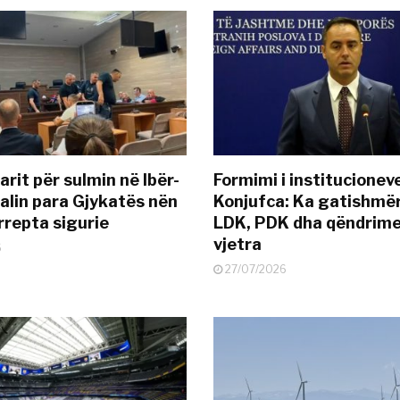
rit për sulmin në Ibër-
Formimi i institucionev
alin para Gjykatës nën
Konjufca: Ka gatishmër
rrepta sigurie
LDK, PDK dha qëndrime
vjetra
6
27/07/2026