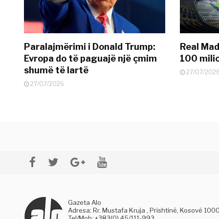
Paralajmërimi i Donald Trump:
Real Madr
Evropa do të paguajë një çmim
100 mili
shumë të lartë
27/07/202
27/07/2026
Gazeta Alo
Adresa: Rr. Mustafa Kruja , Prishtinë, Kosovë 100
Tel/Mob: +383(0) 45/111-993