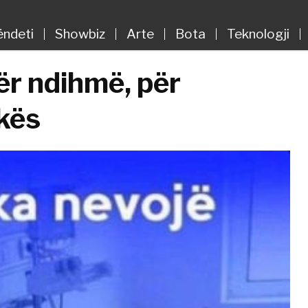
ëndeti
Showbiz
Arte
Bota
Teknologji
ër ndihmë, për
kës