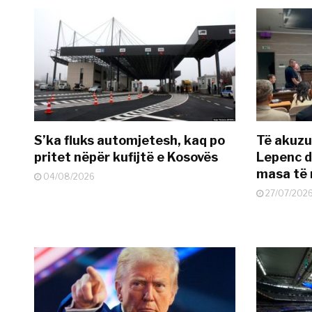
S’ka fluks automjetesh, kaq po
Të akuzua
pritet nëpër kufijtë e Kosovës
Lepenc d
masa të 
04/08/2026
27/07/202