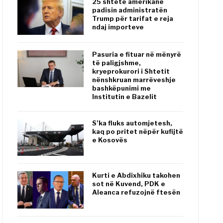
25 shtete amerikane
padisin administratën
Trump për tarifat e reja
ndaj importeve
Pasuria e fituar në mënyrë
të paligjshme,
kryeprokurori i Shtetit
nënshkruan marrëveshje
bashkëpunimi me
Institutin e Bazelit
S’ka fluks automjetesh,
kaq po pritet nëpër kufijtë
e Kosovës
Kurti e Abdixhiku takohen
sot në Kuvend, PDK e
Aleanca refuzojnë ftesën