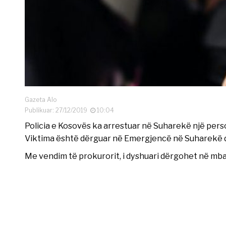
Gazeta Alo
Publikuar: 27/12/2019
10:04
Policia e Kosovës ka arrestuar në Suharekë një person 
Viktima është dërguar në Emergjencë në Suharekë dh
Me vendim të prokurorit, i dyshuari dërgohet në mbaj