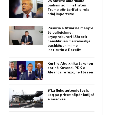
25 shtete amerikane
padisin administratën
Trump për tarifat e reja
ndaj importeve
Pasuria e fituar në mënyrë
të paligjshme,
kryeprokurori i Shtetit
nënshkruan marrëveshje
bashkëpunimi me
Institutin e Bazelit
Kurti e Abdixhiku takohen
sot në Kuvend, PDK e
Aleanca refuzojnë ftesën
S’ka fluks automjetesh,
kaq po pritet nëpër kufijtë
e Kosovës