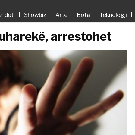
ëndeti
Showbiz
Arte
Bota
Teknologji
Suharekë, arrestohet