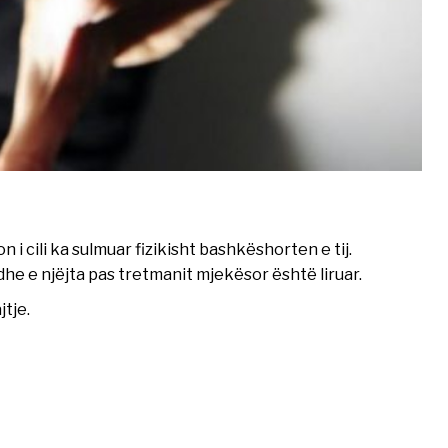
i cili ka sulmuar fizikisht bashkëshorten e tij.
e e njëjta pas tretmanit mjekësor është liruar.
tje.