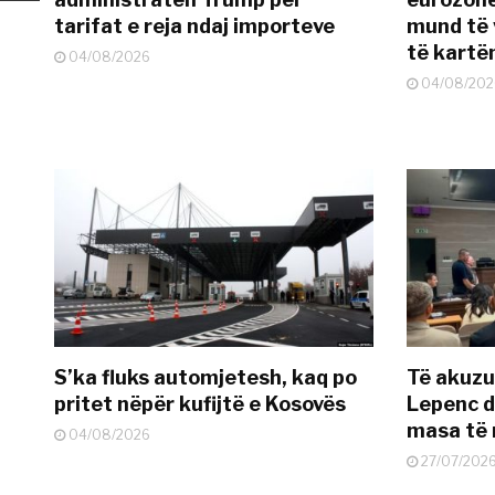
tarifat e reja ndaj importeve
mund të v
të kart
04/08/2026
04/08/202
S’ka fluks automjetesh, kaq po
Të akuzua
pritet nëpër kufijtë e Kosovës
Lepenc d
masa të 
04/08/2026
27/07/202