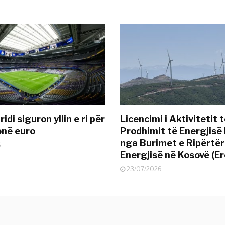
idi siguron yllin e ri për
Licencimi i Aktivitetit 
onë euro
Prodhimit të Energjisë 
nga Burimet e Ripërtë
6
Energjisë në Kosovë (Er
23/07/2026