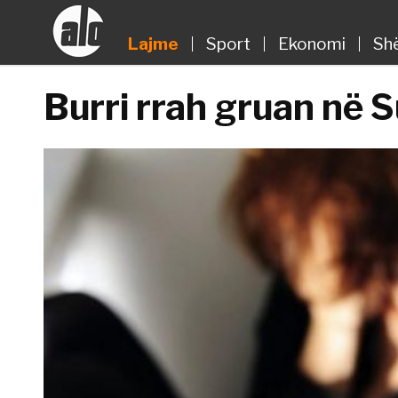
Lajme
Sport
Ekonomi
Sh
Burri rrah gruan në 