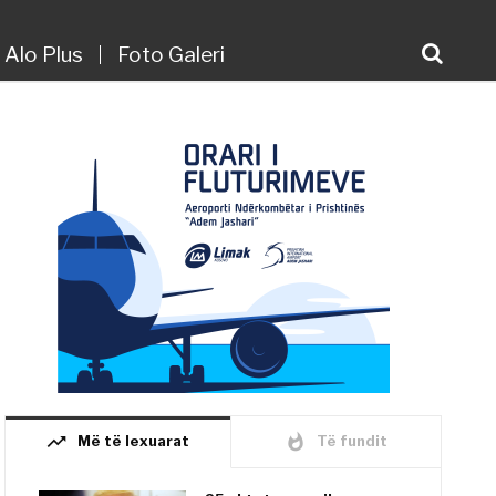
Alo Plus
Foto Galeri
trending_up
whatshot
Më të lexuarat
Të fundit