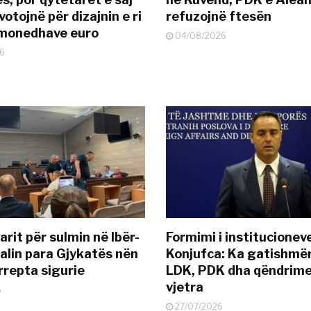
otojnë për dizajnin e ri
refuzojnë ftesën
ëmonedhave euro
04/08/2026
6
rit për sulmin në Ibër-
Formimi i institucionev
alin para Gjykatës nën
Konjufca: Ka gatishmër
rrepta sigurie
LDK, PDK dha qëndrime
vjetra
6
27/07/2026