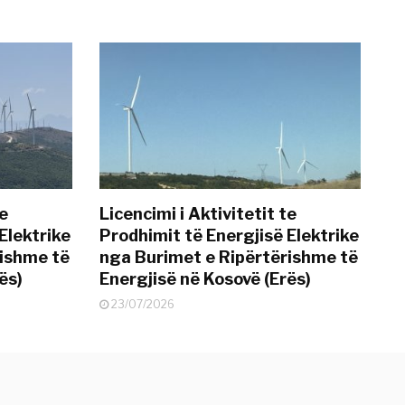
te
Licencimi i Aktivitetit te
Elektrike
Prodhimit të Energjisë Elektrike
rishme të
nga Burimet e Ripërtërishme të
ës)
Energjisë në Kosovë (Erës)
23/07/2026