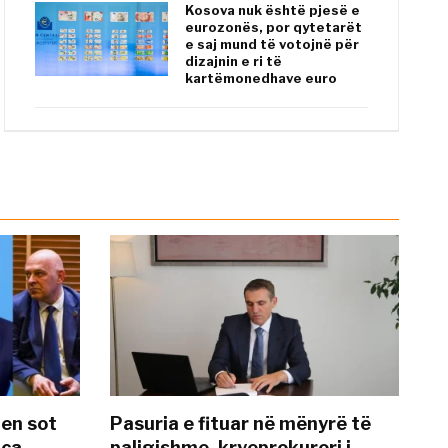
Kosova nuk është pjesë e
eurozonës, por qytetarët
e saj mund të votojnë për
dizajnin e ri të
kartëmonedhave euro
hen sot
Pasuria e fituar në mënyrë të
nca
paligjshme, kryeprokurori i