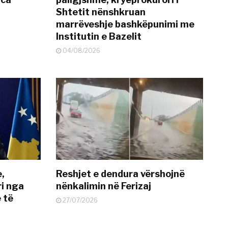
Shtetit nënshkruan
marrëveshje bashkëpunimi me
Institutin e Bazelit
04/08/2026
e,
Reshjet e dendura vërshojnë
i nga
nënkalimin në Ferizaj
 të
27/07/2026