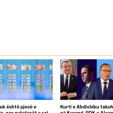
uk është pjesë e
Kurti e Abdixhiku tako
s, por qytetarët e saj
në Kuvend, PDK e Alea