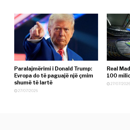
Paralajmërimi i Donald Trump:
Real Madr
Evropa do të paguajë një çmim
100 mili
shumë të lartë
27/07/202
27/07/2026