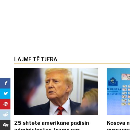
LAJME TË TJERA
25 shtete amerikane padisin
Kosova n
administratën Trump për
eurozonë