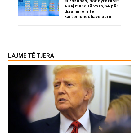
eurozonës, por qytetarët
e saj mund të votojnë për
dizajnin e ri të
kartëmonedhave euro
LAJME TË TJERA