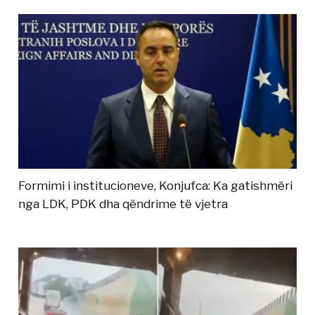
Formimi i institucioneve, Konjufca: Ka gatishmëri
nga LDK, PDK dha qëndrime të vjetra