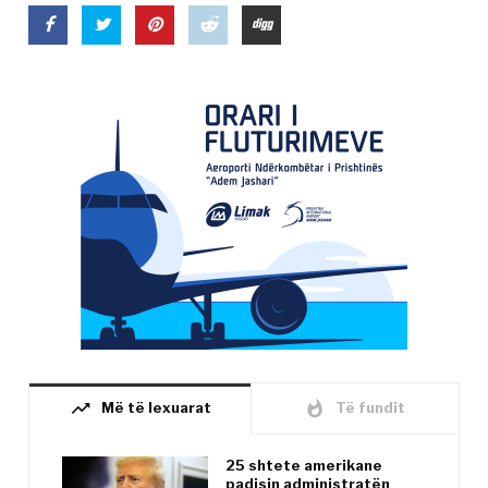
trending_up
whatshot
Më të lexuarat
Të fundit
25 shtete amerikane
padisin administratën