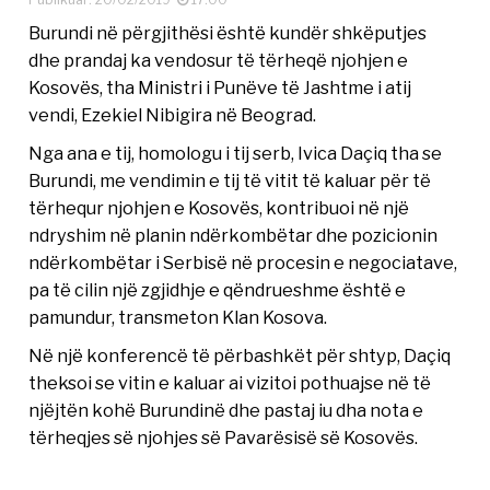
Burundi në përgjithësi është kundër shkëputjes
dhe prandaj ka vendosur të tërheqë njohjen e
Kosovës, tha Ministri i Punëve të Jashtme i atij
vendi, Ezekiel Nibigira në Beograd.
Nga ana e tij, homologu i tij serb, Ivica Daçiq tha se
Burundi, me vendimin e tij të vitit të kaluar për të
tërhequr njohjen e Kosovës, kontribuoi në një
ndryshim në planin ndërkombëtar dhe pozicionin
ndërkombëtar i Serbisë në procesin e negociatave,
pa të cilin një zgjidhje e qëndrueshme është e
pamundur, transmeton Klan Kosova.
Në një konferencë të përbashkët për shtyp, Daçiq
theksoi se vitin e kaluar ai vizitoi pothuajse në të
njëjtën kohë Burundinë dhe pastaj iu dha nota e
tërheqjes së njohjes së Pavarësisë së Kosovës.