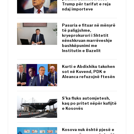
Trump për tarifat e reja
ndaj importeve
Pasuria e fituar në mënyrë
të paligjshme,
kryeprokurori i Shtetit
nënshkruan marrëveshje
bashkëpunimi me
Institutin e Bazelit
Kurti e Abdixhiku takohen
sot në Kuvend, PDK e
Aleanca refuzojnë ftesën
S’ka fluks automjetesh,
kaq po pritet nëpër kufijtë
e Kosovës
Kosova nuk është pjesë e