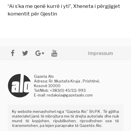
“Ai s’ka me qenë kurrë i yti”, Xheneta i përgjigjet
komentit për Gjestin
Impressum
Gazeta Alo
Adresa: Rr. Mustafa Kruja , Prishtinë,
Kosovë 10000
Tel/Mob: +383(0) 45/111-993
E-mail:
redaksia@gazetaalo.com
Ky website menaxhohet nga “Gazeta Alo” Sh.P.K . Të gjitha
materialet janë të mbrojtura me të drejta autoriale dhe nuk
mund të kopjohen, ripublikohen, riprodhohen ose të
transmetohen, pa lejen paraprake të Gazetës Alo.