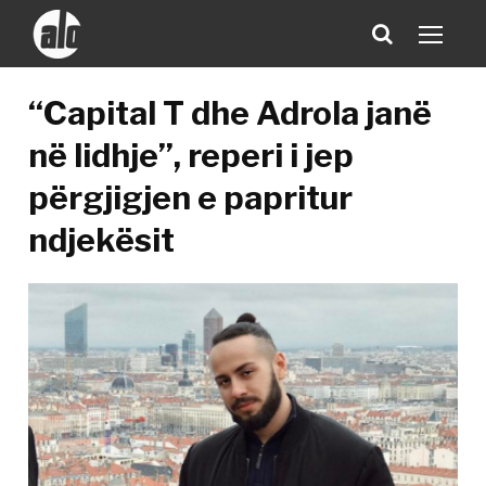
“Capital T dhe Adrola janë
në lidhje”, reperi i jep
përgjigjen e papritur
ndjekësit