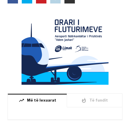
trending_up
whatshot
Më të lexuarat
Të fundit