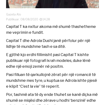
Gazeta Alo
Publikuar: 08/08/2020
14:28
Capital T ka nxitur akoma më shumë thashetheme
me veprimin e fundit.
Capital T dhe Adrola Dushi janë përfolur për një
lidhje të mundshme tash e sa ditë.
E gjithë kjo erdhi fillimisht pasi Capital T kishte
publikuar një fotografi krah modeles, duke lënë
edhe një emoji zemër në positm.
Pasi filluan të qarkullojnë zërat për një romancë të
mundshme mes tyre, u kuptua se Adrola ishte pjesë
e klipit “C’est la vie” të reperit.
Por, tashmë ata të dy ende thuhet se kanë diçka më
shumë se miqësi dhe zërave u hodhi ‘benzinë’ edhe