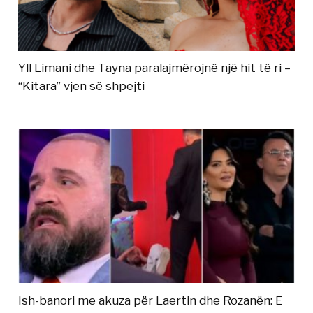
Yll Limani dhe Tayna paralajmërojnë një hit të ri –
“Kitara” vjen së shpejti
Ish-banori me akuza për Laertin dhe Rozanën: E