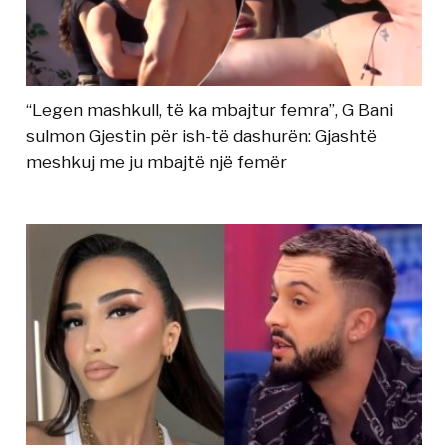
“Legen mashkull, të ka mbajtur femra”, G Bani
sulmon Gjestin për ish-të dashurën: Gjashtë
meshkuj me ju mbajtë një femër