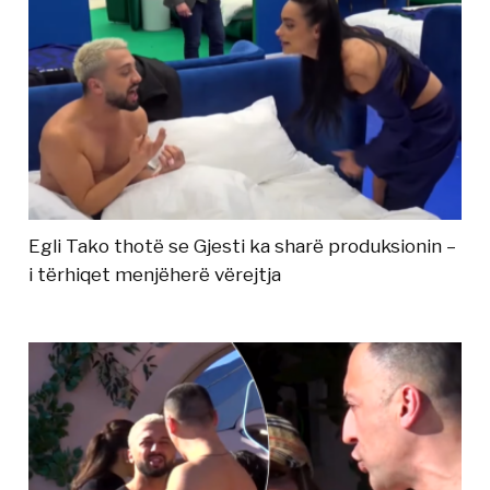
Egli Tako thotë se Gjesti ka sharë produksionin –
i tërhiqet menjëherë vërejtja