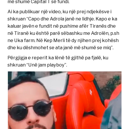
më shumë Capital T së fundi.
Ai ka publikuar një video, ku një prej ndjekësve i
shkruan “Capo dhe Adrola janë ne lidhje. Kapo e ka
kaluar javën e fundit në pushime afër Tiranës dhe
në Tiranë ku është parë sëbashku me Adrolën, p.sh
ne Uka farm. Në Kep Merli të dy njihen prej kohësh
dhe ku dëshmohet se ata janë më shumë se miq”.
Përgjigja e reperit ka lënë të gjithë pa fjalë, ku
shkruan “Unë jam playboy”.