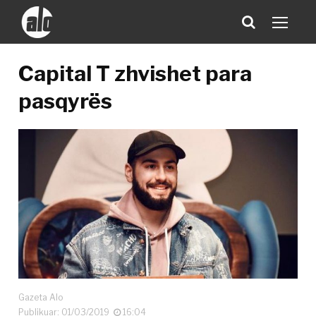
Capital T zhvishet para
pasqyrës
Gazeta Alo
Publikuar: 01/03/2019
16:04