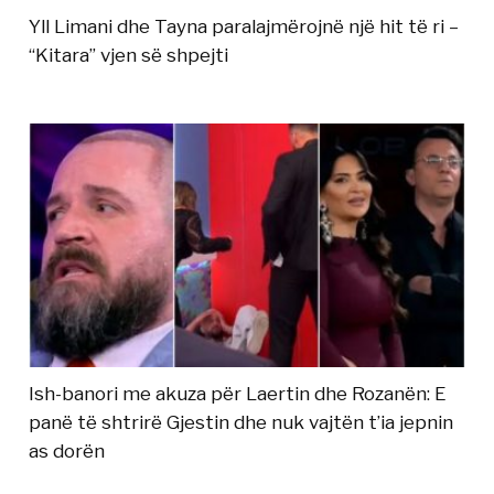
Yll Limani dhe Tayna paralajmërojnë një hit të ri –
“Kitara” vjen së shpejti
Ish-banori me akuza për Laertin dhe Rozanën: E
panë të shtrirë Gjestin dhe nuk vajtën t’ia jepnin
as dorën