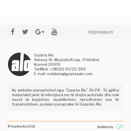
Impressum
Gazeta Alo
Adresa: Rr. Mustafa Kruja , Prishtinë,
Kosovë 10000
Tel/Mob: +383(0) 45/111-993
E-mail:
redaksia@gazetaalo.com
Ky website menaxhohet nga “Gazeta Alo” Sh.P.K . Të gjitha
materialet janë të mbrojtura me të drejta autoriale dhe nuk
mund të kopjohen, ripublikohen, riprodhohen ose të
transmetohen, pa lejen paraprake të Gazetës Alo.
© Gazeta Alo 2018
Bubbled by