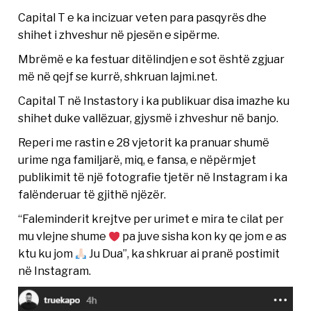
Capital T e ka incizuar veten para pasqyrës dhe
shihet i zhveshur në pjesën e sipërme.
Mbrëmë e ka festuar ditëlindjen e sot është zgjuar
më në qejf se kurrë, shkruan lajmi.net.
Capital T në Instastory i ka publikuar disa imazhe ku
shihet duke vallëzuar, gjysmë i zhveshur në banjo.
Reperi me rastin e 28 vjetorit ka pranuar shumë
urime nga familjarë, miq, e fansa, e nëpërmjet
publikimit të një fotografie tjetër në Instagram i ka
falënderuar të gjithë njëzër.
“Faleminderit krejtve per urimet e mira te cilat per
mu vlejne shume
pa juve sisha kon ky qe jom e as
ktu ku jom
Ju Dua”, ka shkruar ai pranë postimit
në Instagram.