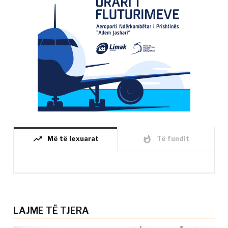
trending_up
whatshot
Më të lexuarat
Të fundit
LAJME TË TJERA