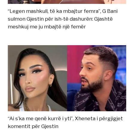
“Legen mashkull, të ka mbajtur femra”, G Bani
sulmon Gjestin për ish-të dashurën: Gjashtë
meshkuj me ju mbajtë një femër
“Ai s’ka me qenë kurrë i yti”, Xheneta i përgjigjet
komentit për Gjestin