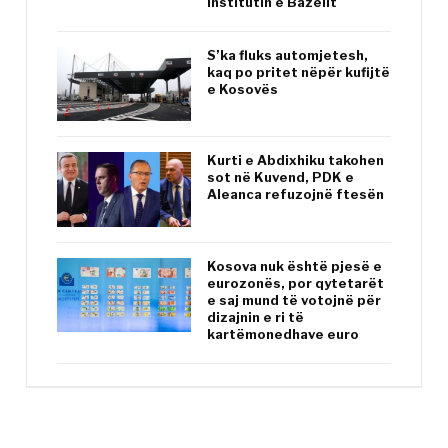
Institutin e Bazelit
S’ka fluks automjetesh,
kaq po pritet nëpër kufijtë
e Kosovës
Kurti e Abdixhiku takohen
sot në Kuvend, PDK e
Aleanca refuzojnë ftesën
Kosova nuk është pjesë e
eurozonës, por qytetarët
e saj mund të votojnë për
dizajnin e ri të
kartëmonedhave euro