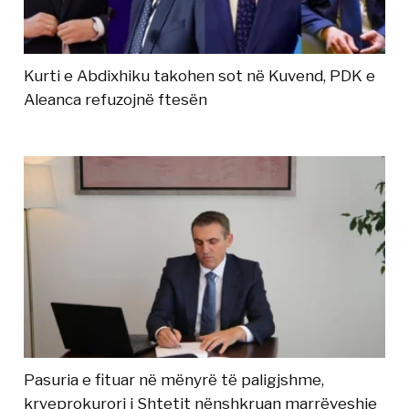
Kurti e Abdixhiku takohen sot në Kuvend, PDK e
Aleanca refuzojnë ftesën
Pasuria e fituar në mënyrë të paligjshme,
kryeprokurori i Shtetit nënshkruan marrëveshje