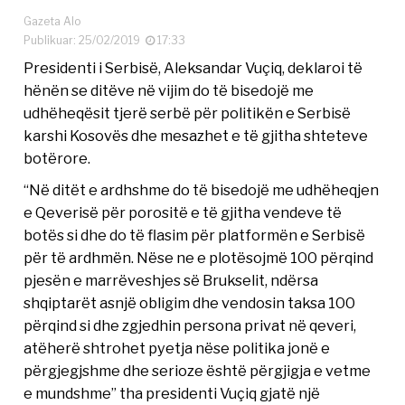
Gazeta Alo
Publikuar: 25/02/2019
17:33
Presidenti i Serbisë, Aleksandar Vuçiq, deklaroi të
hënën se ditëve në vijim do të bisedojë me
udhëheqësit tjerë serbë për politikën e Serbisë
karshi Kosovës dhe mesazhet e të gjitha shteteve
botërore.
“Në ditët e ardhshme do të bisedojë me udhëheqjen
e Qeverisë për porositë e të gjitha vendeve të
botës si dhe do të flasim për platformën e Serbisë
për të ardhmën. Nëse ne e plotësojmë 100 përqind
pjesën e marrëveshjes së Brukselit, ndërsa
shqiptarët asnjë obligim dhe vendosin taksa 100
përqind si dhe zgjedhin persona privat në qeveri,
atëherë shtrohet pyetja nëse politika jonë e
përgjegjshme dhe serioze është përgjigja e vetme
e mundshme” tha presidenti Vuçiq gjatë një