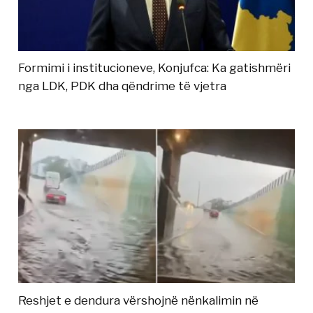
Formimi i institucioneve, Konjufca: Ka gatishmëri
nga LDK, PDK dha qëndrime të vjetra
Reshjet e dendura vërshojnë nënkalimin në