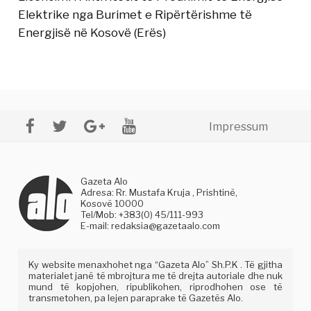
Elektrike nga Burimet e Ripërtërishme të
Energjisë në Kosovë (Erës)
Impressum
Gazeta Alo
Adresa: Rr. Mustafa Kruja , Prishtinë,
Kosovë 10000
Tel/Mob: +383(0) 45/111-993
E-mail:
redaksia@gazetaalo.com
Ky website menaxhohet nga “Gazeta Alo” Sh.P.K . Të gjitha
materialet janë të mbrojtura me të drejta autoriale dhe nuk
mund të kopjohen, ripublikohen, riprodhohen ose të
transmetohen, pa lejen paraprake të Gazetës Alo.