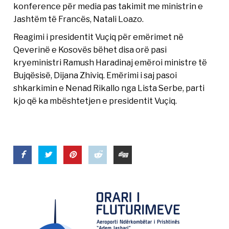
konference për media pas takimit me ministrin e
Jashtëm të Francës, Natali Loazo.
Reagimi i presidentit Vuçiq për emërimet në
Qeverinë e Kosovës bëhet disa orë pasi
kryeministri Ramush Haradinaj emëroi ministre të
Bujqësisë, Dijana Zhiviq. Emërimi i saj pasoi
shkarkimin e Nenad Rikallo nga Lista Serbe, parti
kjo që ka mbështetjen e presidentit Vuçiq.