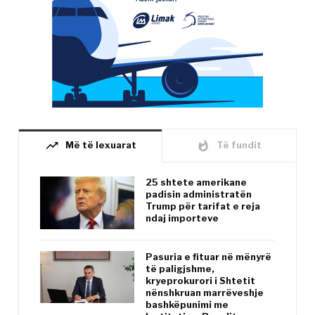
trending_up
whatshot
Më të lexuarat
Të fundit
25 shtete amerikane
padisin administratën
Trump për tarifat e reja
ndaj importeve
Pasuria e fituar në mënyrë
të paligjshme,
kryeprokurori i Shtetit
nënshkruan marrëveshje
bashkëpunimi me