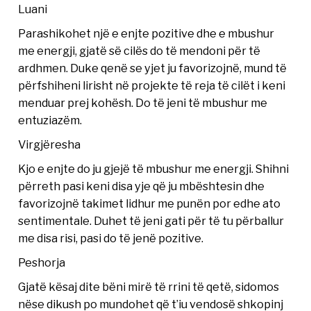
Luani
Parashikohet një e enjte pozitive dhe e mbushur
me energji, gjatë së cilës do të mendoni për të
ardhmen. Duke qenë se yjet ju favorizojnë, mund të
përfshiheni lirisht në projekte të reja të cilët i keni
menduar prej kohësh. Do të jeni të mbushur me
entuziazëm.
Virgjëresha
Kjo e enjte do ju gjejë të mbushur me energji. Shihni
përreth pasi keni disa yje që ju mbështesin dhe
favorizojnë takimet lidhur me punën por edhe ato
sentimentale. Duhet të jeni gati për të tu përballur
me disa risi, pasi do të jenë pozitive.
Peshorja
Gjatë kësaj dite bëni mirë të rrini të qetë, sidomos
nëse dikush po mundohet që t’iu vendosë shkopinj