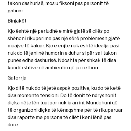
takon dashurisë, mos u fiksoni pas personit të
gabuar.
Binjakët
Kjo është një periudhë e mirë gjatë së cilës po
shënoni rikuperime pas një sërë problemesh gjatë
muajve të kaluar. Kjo e enjte nuk është idealja, pasi
nuk do të jeni në humorin e duhur si për sa i takon
punës edhe dashurisë. Ndoshta për shkak të disa
kundërshtive në ambientin që ju rrethon.
Gaforrja
Kjo ditë nuk do të jetë aspak pozitive, ku do të ketë
disa momente tensioni. Do të donit të ndryshonit
diçka në jetën tuaj por nuk ia arrini. Mundohuni që
të organizoni diçka të kënaqshme për të rikuperuar
disa raporte me persona të cilët i keni lënë pas
dore.