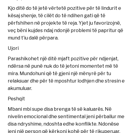
Kjo ditë do të jetë vërtetë pozitive për të lindurit e
kësaj shenje, të cilët do të ndihen gati që të
përfshihen në projekte të reja. Yjet ju favorizojnë,
veç bëni kujdes ndaj ndonjë problemi të papritur që
mund t’iu dalë përpara.
Ujori
Parashikohet një ditë mjaft pozitive për ndjenjat,
ndërsa në punë nuk do të jetoni momentet më të
mira. Mundohuni që të gjeni një mënyrë për tu
relaksuar dhe për të mposhtur lodhjen dhe stresin e
akumuluar.
Peshqit
Mbani mbi supe disa brenga të së kaluarës. Në
nivelin emocional dhe sentimental jeni përballur me
disa ndryshime, ndoshta edhe konflikte. Ndonëse
jeni një person që kërkoni kohë për të rikuperuar,