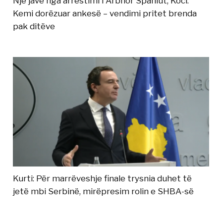
Një javë nga arrestimi i Arbnor Spahiut, Koci:
Kemi dorëzuar ankesë – vendimi pritet brenda
pak ditëve
Kurti: Për marrëveshje finale trysnia duhet të
jetë mbi Serbinë, mirëpresim rolin e SHBA-së