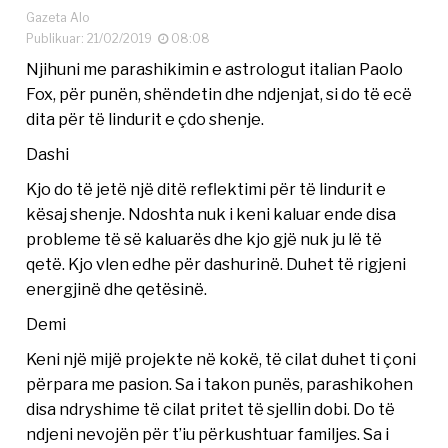
Gazeta Alo
Publikuar: 21/02/2019
08:08
Njihuni me parashikimin e astrologut italian Paolo
Fox, për punën, shëndetin dhe ndjenjat, si do të ecë
dita për të lindurit e çdo shenje.
Dashi
Kjo do të jetë një ditë reflektimi për të lindurit e
kësaj shenje. Ndoshta nuk i keni kaluar ende disa
probleme të së kaluarës dhe kjo gjë nuk ju lë të
qetë. Kjo vlen edhe për dashurinë. Duhet të rigjeni
energjinë dhe qetësinë.
Demi
Keni një mijë projekte në kokë, të cilat duhet ti çoni
përpara me pasion. Sa i takon punës, parashikohen
disa ndryshime të cilat pritet të sjellin dobi. Do të
ndjeni nevojën për t’iu përkushtuar familjes. Sa i