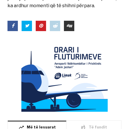
ka ardhur momenti që të shihni përpara.
trending_up
whatshot
Më të lexuarat
Të fundit