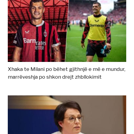
Xhaka te Milani po bëhet gjithnjë e më e mundur,
marrëveshja po shkon drejt zhbllokimit