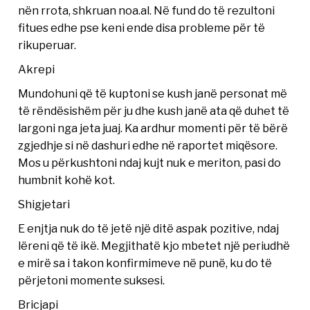
nën rrota, shkruan noa.al. Në fund do të rezultoni
fitues edhe pse keni ende disa probleme për të
rikuperuar.
Akrepi
Mundohuni që të kuptoni se kush janë personat më
të rëndësishëm për ju dhe kush janë ata që duhet të
largoni nga jeta juaj. Ka ardhur momenti për të bërë
zgjedhje si në dashuri edhe në raportet miqësore.
Mos u përkushtoni ndaj kujt nuk e meriton, pasi do
humbnit kohë kot.
Shigjetari
E enjtja nuk do të jetë një ditë aspak pozitive, ndaj
lëreni që të ikë. Megjithatë kjo mbetet një periudhë
e mirë sa i takon konfirmimeve në punë, ku do të
përjetoni momente suksesi.
Bricjapi