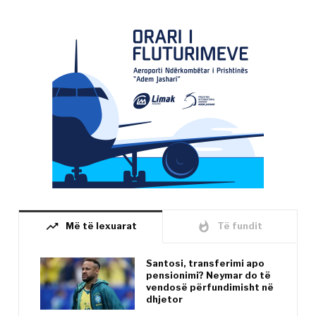
trending_up
whatshot
Më të lexuarat
Të fundit
Santosi, transferimi apo
pensionimi? Neymar do të
vendosë përfundimisht në
dhjetor