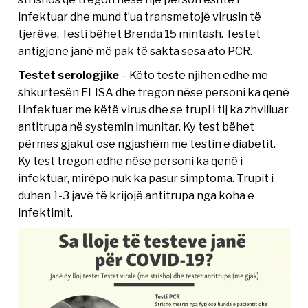
infektuar dhe mund t’ua transmetojë virusin të
tjerëve. Testi bëhet Brenda 15 mintash. Testet
antigjene janë më pak të sakta sesa ato PCR.
Testet serologjike
– Këto teste njihen edhe me
shkurtesën ELISA dhe tregon nëse personi ka qenë
i infektuar me këtë virus dhe se trupi i tij ka zhvilluar
antitrupa në systemin imunitar. Ky test bëhet
përmes gjakut ose ngjashëm me testin e diabetit.
Ky test tregon edhe nëse personi ka qenë i
infektuar, mirëpo nuk ka pasur simptoma. Trupit i
duhen 1-3 javë të krijojë antitrupa nga koha e
infektimit.