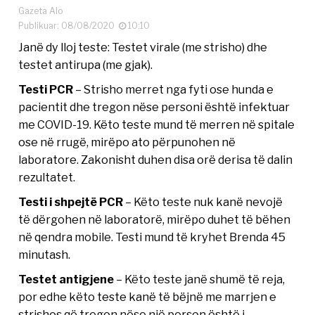
Gazeta Alo
Publikuar: 08/08/2020
10:10
Janë dy lloj teste: Testet virale (me strisho) dhe
testet antirupa (me gjak).
Testi PCR
– Strisho merret nga fyti ose hunda e
pacientit dhe tregon nëse personi është infektuar
me COVID-19. Këto teste mund të merren në spitale
ose në rrugë, mirëpo ato përpunohen në
laboratore. Zakonisht duhen disa orë derisa të dalin
rezultatet.
Testi i shpejtë PCR
– Këto teste nuk kanë nevojë
të dërgohen në laboratorë, mirëpo duhet të bëhen
në qendra mobile. Testi mund të kryhet Brenda 45
minutash.
Testet antigjene
– Këto teste janë shumë të reja,
por edhe këto teste kanë të bëjnë me marrjen e
strishos që tregon nëse një person është i