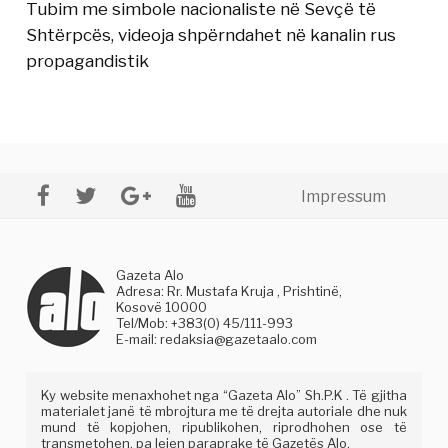
Tubim me simbole nacionaliste në Sevçë të
Shtërpcës, videoja shpërndahet në kanalin rus
propagandistik
Impressum
Gazeta Alo
Adresa: Rr. Mustafa Kruja , Prishtinë,
Kosovë 10000
Tel/Mob: +383(0) 45/111-993
E-mail:
redaksia@gazetaalo.com
Ky website menaxhohet nga “Gazeta Alo” Sh.P.K . Të gjitha
materialet janë të mbrojtura me të drejta autoriale dhe nuk
mund të kopjohen, ripublikohen, riprodhohen ose të
transmetohen, pa lejen paraprake të Gazetës Alo.