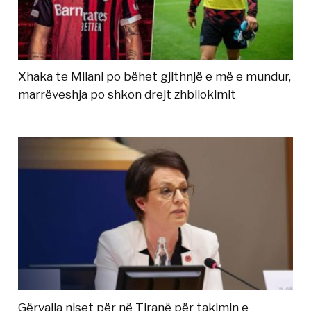
Xhaka te Milani po bëhet gjithnjë e më e mundur,
marrëveshja po shkon drejt zhbllokimit
Gërvalla niset për në Tiranë për takimin e