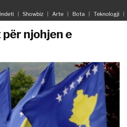
ëndeti
Showbiz
Arte
Bota
Teknologji
t për njohjen e