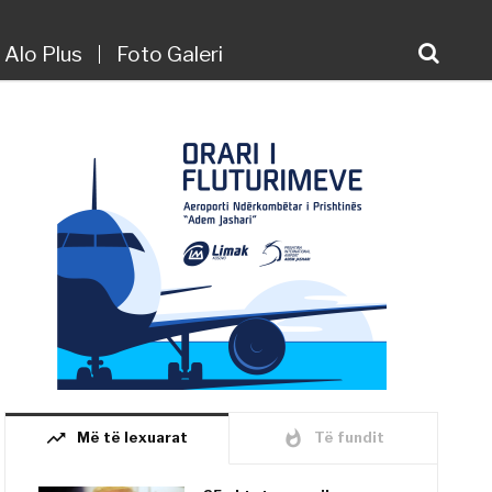
Alo Plus
Foto Galeri
trending_up
whatshot
Më të lexuarat
Të fundit