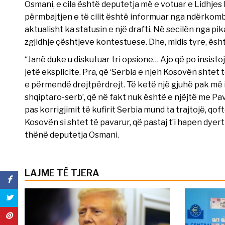
Osmani, e cila është deputetja më e votuar e Lidhj
përmbajtjen e të cilit është informuar nga ndërkombë
aktualisht ka statusin e një drafti. Në secilën nga p
zgjidhje çështjeve kontestuese. Dhe, midis tyre, ësh
“Janë duke u diskutuar tri opsione… Ajo që po insist
jetë eksplicite. Pra, që ‘Serbia e njeh Kosovën shtet 
e përmendë drejtpërdrejt. Të ketë një gjuhë pak më im
shqiptaro-serb’, që në fakt nuk është e njëjtë me P
pas korrigjimit të kufirit Serbia mund ta trajtojë, qoft
Kosovën si shtet të pavarur, që pastaj t’i hapen dy
thënë deputetja Osmani.
LAJME TË TJERA