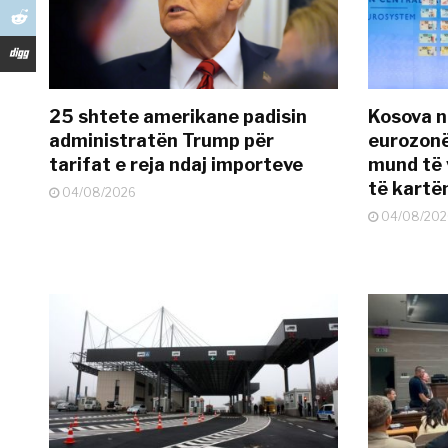
25 shtete amerikane padisin
Kosova n
administratën Trump për
eurozonë
tarifat e reja ndaj importeve
mund të v
të kart
04/08/2026
04/08/202