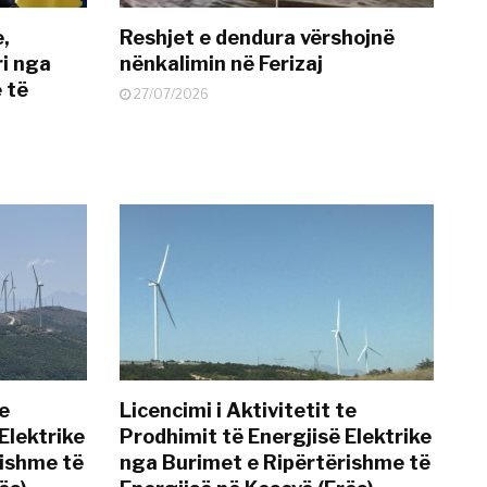
e,
Reshjet e dendura vërshojnë
i nga
nënkalimin në Ferizaj
 të
27/07/2026
te
Licencimi i Aktivitetit te
Elektrike
Prodhimit të Energjisë Elektrike
rishme të
nga Burimet e Ripërtërishme të