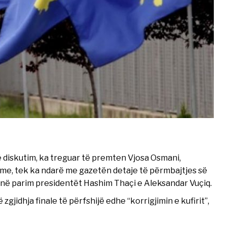
ë diskutim, ka treguar të premten Vjosa Osmani,
tme, tek ka ndarë me gazetën detaje të përmbajtjes së
r në parim presidentët Hashim Thaçi e Aleksandar Vuçiq.
gjidhja finale të përfshijë edhe “korrigjimin e kufirit”,