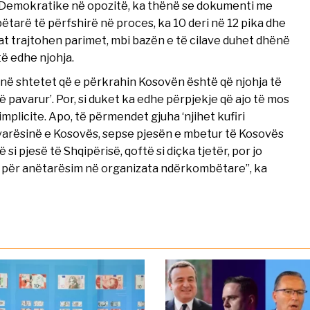
es Demokratike në opozitë, ka thënë se dokumenti me
tarë të përfshirë në proces, ka 10 deri në 12 pika dhe
ikat trajtohen parimet, mbi bazën e të cilave duhet dhënë
të edhe njohja.
ojnë shtetet që e përkrahin Kosovën është që njohja të
të pavarur’. Por, si duket ka edhe përpjekje që ajo të mos
plicite. Apo, të përmendet gjuha ‘njihet kufiri
avarësinë e Kosovës, sepse pjesën e mbetur të Kosovës
ë si pjesë të Shqipërisë, qoftë si diçka tjetër, por jo
ert për anëtarësim në organizata ndërkombëtare”, ka