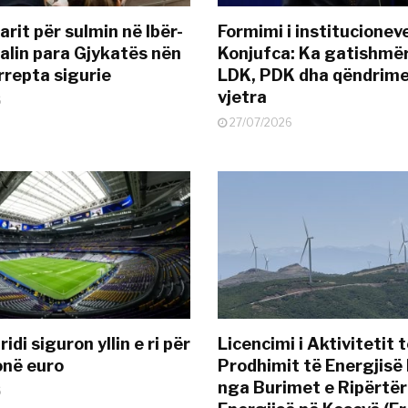
rit për sulmin në Ibër-
Formimi i institucionev
alin para Gjykatës nën
Konjufca: Ka gatishmër
rrepta sigurie
LDK, PDK dha qëndrime
vjetra
6
27/07/2026
idi siguron yllin e ri për
Licencimi i Aktivitetit 
onë euro
Prodhimit të Energjisë 
nga Burimet e Ripërtë
6