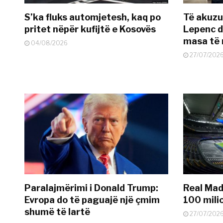
S’ka fluks automjetesh, kaq po
Të akuzua
pritet nëpër kufijtë e Kosovës
Lepenc d
masa të 
04/08/2026
27/07/202
Paralajmërimi i Donald Trump:
Real Madr
Evropa do të paguajë një çmim
100 mili
shumë të lartë
27/07/202