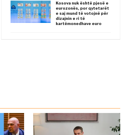
Kosova nuk është pjesë e
eurozonës, por qytetarët
e saj mund të votojnë për
dizajnin e ri të
kartëmonedhave euro