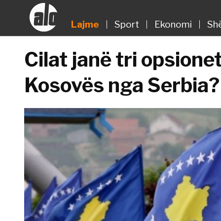
Lajme
Sport
Ekonomi
Sh
Cilat janë tri opsione
Kosovës nga Serbia?