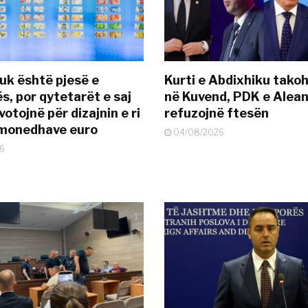
uk është pjesë e
Kurti e Abdixhiku tako
s, por qytetarët e saj
në Kuvend, PDK e Alea
otojnë për dizajnin e ri
refuzojnë ftesën
ëmonedhave euro
04/08/2026
6