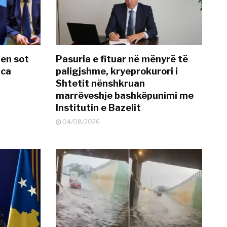
hen sot
Pasuria e fituar në mënyrë të
nca
paligjshme, kryeprokurori i
Shtetit nënshkruan
marrëveshje bashkëpunimi me
Institutin e Bazelit
04/08/2026