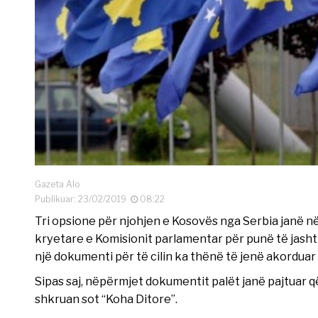
Gazeta Alo
Publikuar: 23/02/2019
08:22
Tri opsione për njohjen e Kosovës nga Serbia janë n
kryetare e Komisionit parlamentar për punë të jash
një dokumenti për të cilin ka thënë të jenë akordua
Sipas saj, nëpërmjet dokumentit palët janë pajtuar që z
shkruan sot “Koha Ditore”.