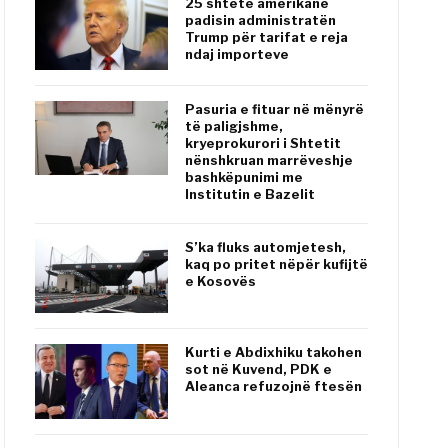
25 shtete amerikane
padisin administratën
Trump për tarifat e reja
ndaj importeve
Pasuria e fituar në mënyrë
të paligjshme,
kryeprokurori i Shtetit
nënshkruan marrëveshje
bashkëpunimi me
Institutin e Bazelit
S’ka fluks automjetesh,
kaq po pritet nëpër kufijtë
e Kosovës
Kurti e Abdixhiku takohen
sot në Kuvend, PDK e
Aleanca refuzojnë ftesën