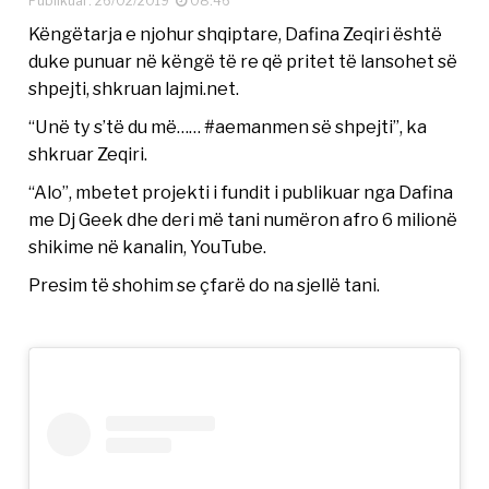
Publikuar: 26/02/2019
08:46
Këngëtarja e njohur shqiptare, Dafina Zeqiri është
duke punuar në këngë të re që pritet të lansohet së
shpejti, shkruan lajmi.net.
“Unë ty s’të du më…… #aemanmen së shpejti”, ka
shkruar Zeqiri.
“Alo”, mbetet projekti i fundit i publikuar nga Dafina
me Dj Geek dhe deri më tani numëron afro 6 milionë
shikime në kanalin, YouTube.
Presim të shohim se çfarë do na sjellë tani.