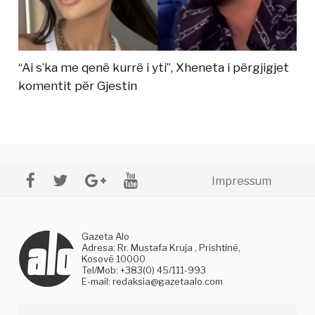
“Ai s’ka me qenë kurrë i yti”, Xheneta i përgjigjet
komentit për Gjestin
Impressum
Gazeta Alo
Adresa: Rr. Mustafa Kruja , Prishtinë,
Kosovë 10000
Tel/Mob: +383(0) 45/111-993
E-mail:
redaksia@gazetaalo.com