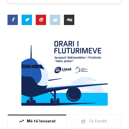
trending_up
whatshot
Më të lexuarat
Të fundit