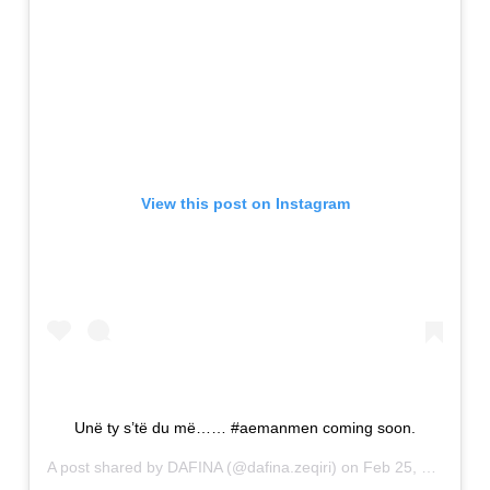
View this post on Instagram
Unë ty s’të du më…… #aemanmen coming soon.
A post shared by
DAFINA
(@dafina.zeqiri) on
Feb 25, 2019 at 8:57am PST