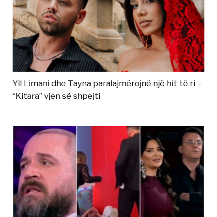
Yll Limani dhe Tayna paralajmërojnë një hit të ri –
“Kitara” vjen së shpejti