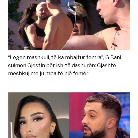
“Legen mashkull, të ka mbajtur femra”, G Bani
sulmon Gjestin për ish-të dashurën: Gjashtë
meshkuj me ju mbajtë një femër