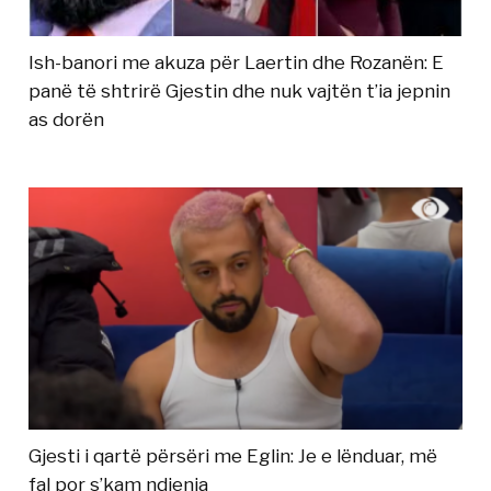
Ish-banori me akuza për Laertin dhe Rozanën: E
panë të shtrirë Gjestin dhe nuk vajtën t’ia jepnin
as dorën
Gjesti i qartë përsëri me Eglin: Je e lënduar, më
fal por s’kam ndjenja