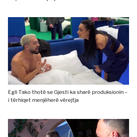
Egli Tako thotë se Gjesti ka sharë produksionin –
i tërhiqet menjëherë vërejtja