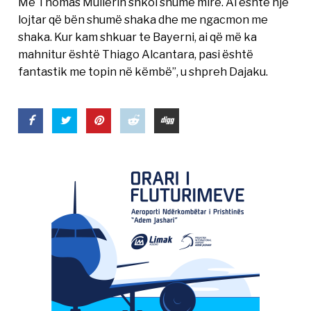
Me Thomas Mullerin shkoi shumë mirë. Ai është një
lojtar që bën shumë shaka dhe me ngacmon me
shaka. Kur kam shkuar te Bayerni, ai që më ka
mahnitur është Thiago Alcantara, pasi është
fantastik me topin në këmbë”, u shpreh Dajaku.