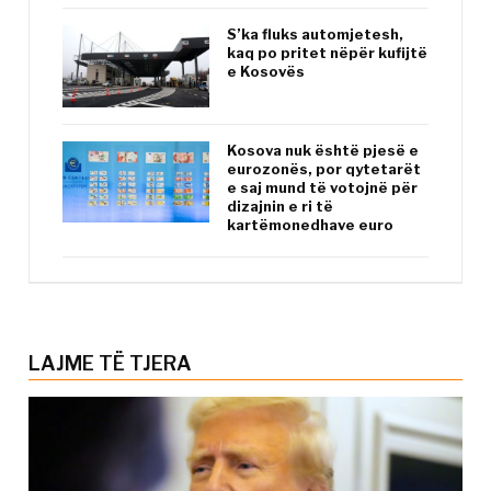
S’ka fluks automjetesh,
kaq po pritet nëpër kufijtë
e Kosovës
Kosova nuk është pjesë e
eurozonës, por qytetarët
e saj mund të votojnë për
dizajnin e ri të
kartëmonedhave euro
LAJME TË TJERA