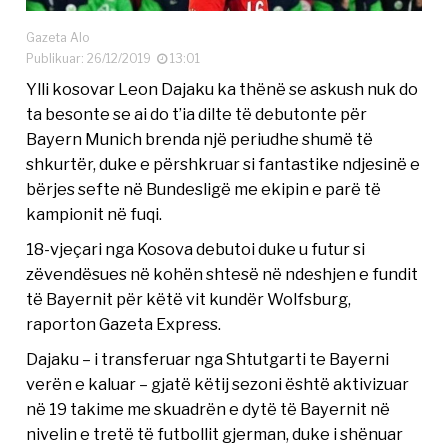
Gazeta Alo
Publikuar: 26/12/2019
13:01
Ylli kosovar Leon Dajaku ka thënë se askush nuk do
ta besonte se ai do t’ia dilte të debutonte për
Bayern Munich brenda një periudhe shumë të
shkurtër, duke e përshkruar si fantastike ndjesinë e
bërjes sefte në Bundesligë me ekipin e parë të
kampionit në fuqi.
18-vjeçari nga Kosova debutoi duke u futur si
zëvendësues në kohën shtesë në ndeshjen e fundit
të Bayernit për këtë vit kundër Wolfsburg,
raporton Gazeta Express.
Dajaku – i transferuar nga Shtutgarti te Bayerni
verën e kaluar – gjatë këtij sezoni është aktivizuar
në 19 takime me skuadrën e dytë të Bayernit në
nivelin e tretë të futbollit gjerman, duke i shënuar