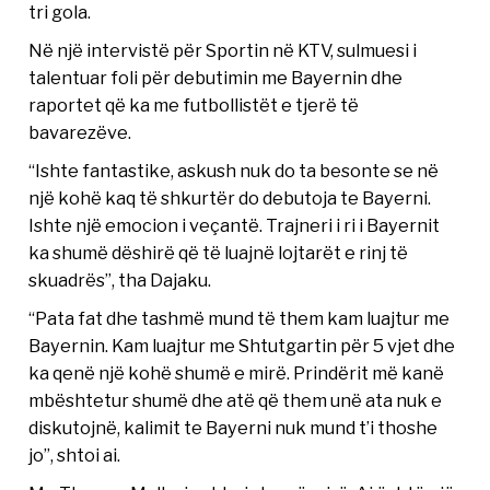
tri gola.
Në një intervistë për Sportin në KTV, sulmuesi i
talentuar foli për debutimin me Bayernin dhe
raportet që ka me futbollistët e tjerë të
bavarezëve.
“Ishte fantastike, askush nuk do ta besonte se në
një kohë kaq të shkurtër do debutoja te Bayerni.
Ishte një emocion i veçantë. Trajneri i ri i Bayernit
ka shumë dëshirë që të luajnë lojtarët e rinj të
skuadrës”, tha Dajaku.
“Pata fat dhe tashmë mund të them kam luajtur me
Bayernin. Kam luajtur me Shtutgartin për 5 vjet dhe
ka qenë një kohë shumë e mirë. Prindërit më kanë
mbështetur shumë dhe atë që them unë ata nuk e
diskutojnë, kalimit te Bayerni nuk mund t’i thoshe
jo”, shtoi ai.