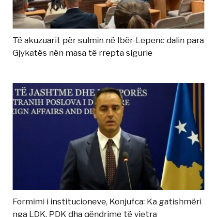
Të akuzuarit për sulmin në Ibër-Lepenc dalin para
Gjykatës nën masa të rrepta sigurie
Formimi i institucioneve, Konjufca: Ka gatishmëri
nga LDK, PDK dha qëndrime të vjetra