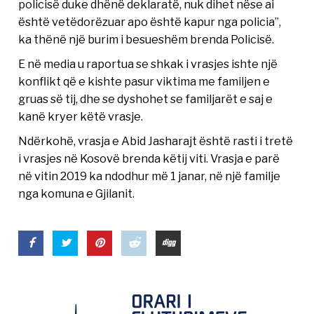
policisë duke dhënë deklaratë, nuk dihet nëse ai
është vetëdorëzuar apo është kapur nga policia”,
ka thënë një burim i besueshëm brenda Policisë.
E në media u raportua se shkak i vrasjes ishte një
konflikt që e kishte pasur viktima me familjen e
gruas së tij, dhe se dyshohet se familjarët e saj e
kanë kryer këtë vrasje.
Ndërkohë, vrasja e Abid Jasharajt është rasti i tretë
i vrasjes në Kosovë brenda këtij viti. Vrasja e parë
në vitin 2019 ka ndodhur më 1 janar, në një familje
nga komuna e Gjilanit.