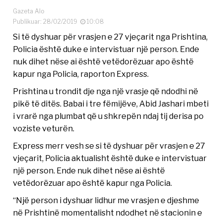
Gazeta Alo
Publikuar: 28/02/2019
10:08
Si të dyshuar për vrasjen e 27 vjeçarit nga Prishtina,
Policia është duke e intervistuar një person. Ende
nuk dihet nëse ai është vetëdorëzuar apo është
kapur nga Policia, raporton Express.
Prishtina u trondit dje nga një vrasje që ndodhi në
pikë të ditës. Babai i tre fëmijëve, Abid Jashari mbeti
i vrarë nga plumbat që u shkrepën ndaj tij derisa po
voziste veturën.
Express merr vesh se si të dyshuar për vrasjen e 27
vjeçarit, Policia aktualisht është duke e intervistuar
një person. Ende nuk dihet nëse ai është
vetëdorëzuar apo është kapur nga Policia.
“Një person i dyshuar lidhur me vrasjen e djeshme
në Prishtinë momentalisht ndodhet në stacionin e