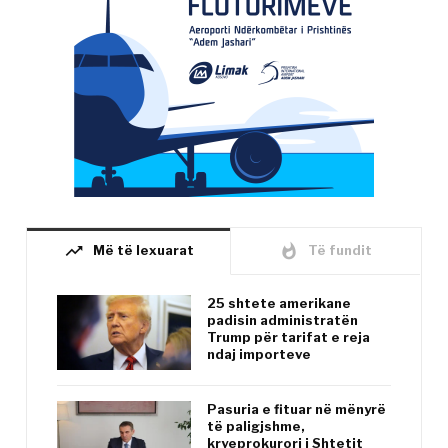
trending_up
whatshot
Më të lexuarat
Të fundit
25 shtete amerikane
padisin administratën
Trump për tarifat e reja
ndaj importeve
Pasuria e fituar në mënyrë
të paligjshme,
kryeprokurori i Shtetit