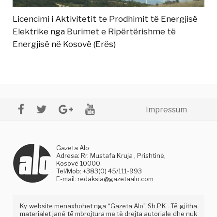
Licencimi i Aktivitetit te Prodhimit të Energjisë
Elektrike nga Burimet e Ripërtërishme të
Energjisë në Kosovë (Erës)
Impressum
Gazeta Alo
Adresa: Rr. Mustafa Kruja , Prishtinë,
Kosovë 10000
Tel/Mob: +383(0) 45/111-993
E-mail:
redaksia@gazetaalo.com
Ky website menaxhohet nga “Gazeta Alo” Sh.P.K . Të gjitha
materialet janë të mbrojtura me të drejta autoriale dhe nuk