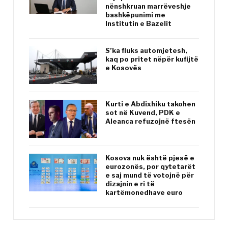
nënshkruan marrëveshje
bashkëpunimi me
Institutin e Bazelit
S’ka fluks automjetesh,
kaq po pritet nëpër kufijtë
e Kosovës
Kurti e Abdixhiku takohen
sot në Kuvend, PDK e
Aleanca refuzojnë ftesën
Kosova nuk është pjesë e
eurozonës, por qytetarët
e saj mund të votojnë për
dizajnin e ri të
kartëmonedhave euro