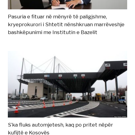
Pasuria e fituar në mënyrë të paligjshme,
kryeprokurori i Shtetit nënshkruan marrëveshje
bashkëpunimi me Institutin e Bazelit
S’ka fluks automjetesh, kaq po pritet nëpër
kufijtë e Kosovës