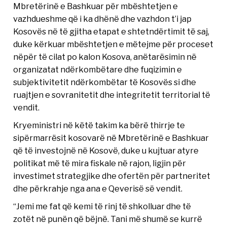
Mbretërinë e Bashkuar për mbështetjen e
vazhdueshme që i ka dhënë dhe vazhdon t’i jap
Kosovës në të gjitha etapat e shtetndërtimit të saj,
duke kërkuar mbështetjen e mëtejme për proceset
nëpër të cilat po kalon Kosova, anëtarësimin në
organizatat ndërkombëtare dhe fuqizimin e
subjektivitetit ndërkombëtar të Kosovës si dhe
ruajtjen e sovranitetit dhe integritetit territorial të
vendit.
Kryeministri në këtë takim ka bërë thirrje te
sipërmarrësit kosovarë në Mbretërinë e Bashkuar
që të investojnë në Kosovë, duke u kujtuar atyre
politikat më të mira fiskale në rajon, ligjin për
investimet strategjike dhe ofertën për partneritet
dhe përkrahje nga ana e Qeverisë së vendit.
“Jemi me fat që kemi të rinj të shkolluar dhe të
zotët në punën që bëjnë. Tani më shumë se kurrë