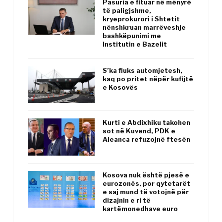
Pasuria e fituar në mënyrë
të paligjshme,
kryeprokurori i Shtetit
nënshkruan marrëveshje
bashkëpunimi me
Institutin e Bazelit
S’ka fluks automjetesh,
kaq po pritet nëpër kufijtë
e Kosovës
Kurti e Abdixhiku takohen
sot në Kuvend, PDK e
Aleanca refuzojnë ftesën
Kosova nuk është pjesë e
eurozonës, por qytetarët
e saj mund të votojnë për
dizajnin e ri të
kartëmonedhave euro