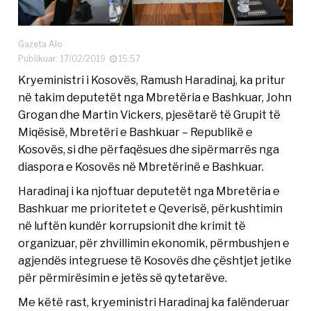
Gazeta Alo
Publikuar: 17/02/2019
15:57
Kryeministri i Kosovës, Ramush Haradinaj, ka pritur
në takim deputetët nga Mbretëria e Bashkuar, John
Grogan dhe Martin Vickers, pjesëtarë të Grupit të
Miqësisë, Mbretëri e Bashkuar – Republikë e
Kosovës, si dhe përfaqësues dhe sipërmarrës nga
diaspora e Kosovës në Mbretërinë e Bashkuar.
Haradinaj i ka njoftuar deputetët nga Mbretëria e
Bashkuar me prioritetet e Qeverisë, përkushtimin
në luftën kundër korrupsionit dhe krimit të
organizuar, për zhvillimin ekonomik, përmbushjen e
agjendës integruese të Kosovës dhe çështjet jetike
për përmirësimin e jetës së qytetarëve.
Me këtë rast, kryeministri Haradinaj ka falënderuar