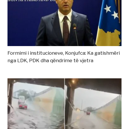
Formimi i institucioneve, Konjufca: Ka gatishmëri
nga LDK, PDK dha qëndrime të vjetra