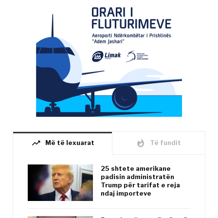
trending_up
whatshot
Më të lexuarat
Të fundit
25 shtete amerikane
padisin administratën
Trump për tarifat e reja
ndaj importeve