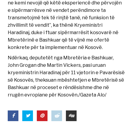
ne kemi nevojë që këtë eksperiencë dhe përvojën
e sipërmarrësve në vendet perëndimore ta
transmetojmë tek të rinjtë tanë, në funksion të
zhvillimit të vendit”, ka thënë Kryeministri
Haradinaj, duke i ftuar sipërmarrësit kosovarë në
Mbretërinë e Bashkuar që të vijnë me ofertë
konkrete për ta implementuar në Kosovë.
Ndërkaq, deputetët nga Mbretëria e Bashkuar,
John Grogan dhe Martin Vickers, pasi uruan
kryeministrin Haradinaj për 11 vjetorin e Pavarësisë
së Kosovës, theksuan mbështetjen e Mbretërisë së
Bashkuar në proceset e rëndësishme dhe në
rrugën evropiane për Kosovën./Gazeta Alo/