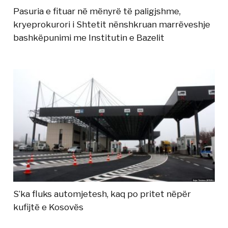
Pasuria e fituar në mënyrë të paligjshme,
kryeprokurori i Shtetit nënshkruan marrëveshje
bashkëpunimi me Institutin e Bazelit
S’ka fluks automjetesh, kaq po pritet nëpër
kufijtë e Kosovës