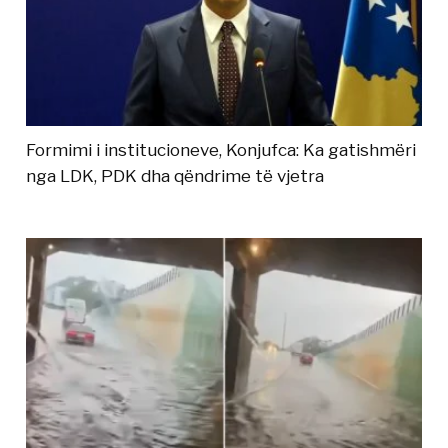
Formimi i institucioneve, Konjufca: Ka gatishmëri
nga LDK, PDK dha qëndrime të vjetra