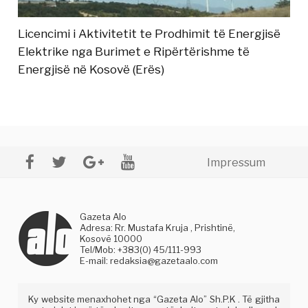
Licencimi i Aktivitetit te Prodhimit të Energjisë
Elektrike nga Burimet e Ripërtërishme të
Energjisë në Kosovë (Erës)
Impressum
Gazeta Alo
Adresa: Rr. Mustafa Kruja , Prishtinë,
Kosovë 10000
Tel/Mob: +383(0) 45/111-993
E-mail:
redaksia@gazetaalo.com
Ky website menaxhohet nga “Gazeta Alo” Sh.P.K . Të gjitha