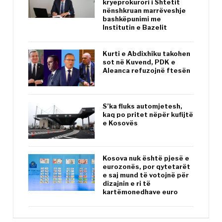
kryeprokurori i Shtetit
nënshkruan marrëveshje
bashkëpunimi me
Institutin e Bazelit
Kurti e Abdixhiku takohen
sot në Kuvend, PDK e
Aleanca refuzojnë ftesën
S’ka fluks automjetesh,
kaq po pritet nëpër kufijtë
e Kosovës
Kosova nuk është pjesë e
eurozonës, por qytetarët
e saj mund të votojnë për
dizajnin e ri të
kartëmonedhave euro