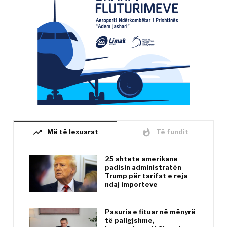
trending_up
whatshot
Më të lexuarat
Të fundit
25 shtete amerikane
padisin administratën
Trump për tarifat e reja
ndaj importeve
Pasuria e fituar në mënyrë
të paligjshme,