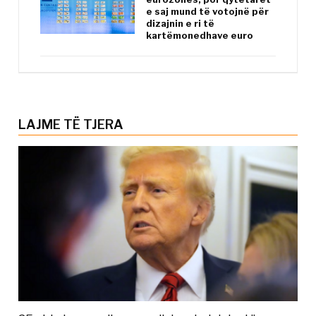
e saj mund të votojnë për
dizajnin e ri të
kartëmonedhave euro
LAJME TË TJERA