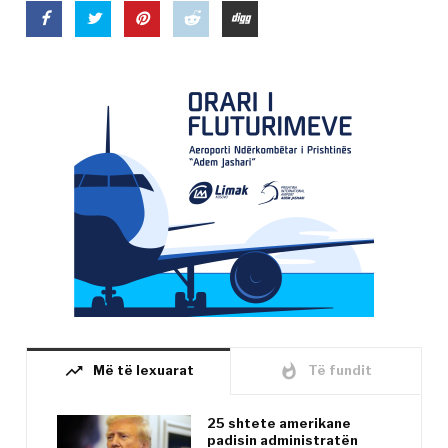
trending_up
whatshot
Më të lexuarat
Të fundit
25 shtete amerikane
padisin administratën