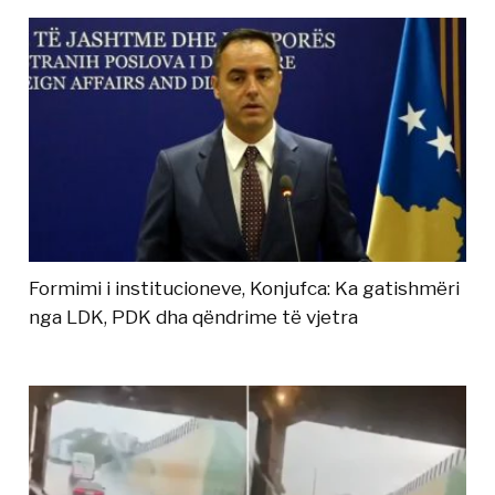
Formimi i institucioneve, Konjufca: Ka gatishmëri
nga LDK, PDK dha qëndrime të vjetra