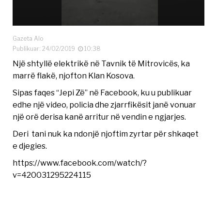
Gazeta Alo
Publikuar: 24/02/2019
10:38
Një shtyllë elektrikë në Tavnik të Mitrovicës, ka
marrë flakë, njofton Klan Kosova.
Sipas faqes “Jepi Zë” në Facebook, ku u publikuar
edhe një video, policia dhe zjarrfikësit janë vonuar
një orë derisa kanë arritur në vendin e ngjarjes.
Deri tani nuk ka ndonjë njoftim zyrtar për shkaqet
e djegies.
https://www.facebook.com/watch/?
v=420031295224115