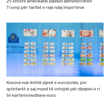
25 shtete amerikane padisin administratën
Trump për tarifat e reja ndaj importeve
Kosova nuk është pjesë e eurozonës, por
qytetarët e saj mund të votojnë për dizajnin e ri
të kartëmonedhave euro