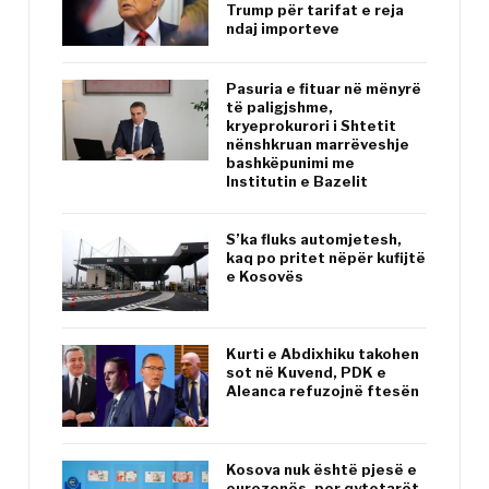
Trump për tarifat e reja
ndaj importeve
Pasuria e fituar në mënyrë
të paligjshme,
kryeprokurori i Shtetit
nënshkruan marrëveshje
bashkëpunimi me
Institutin e Bazelit
S’ka fluks automjetesh,
kaq po pritet nëpër kufijtë
e Kosovës
Kurti e Abdixhiku takohen
sot në Kuvend, PDK e
Aleanca refuzojnë ftesën
Kosova nuk është pjesë e
eurozonës, por qytetarët