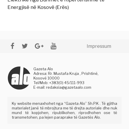
Energjisë në Kosovë (Erës)
Impressum
Gazeta Alo
Adresa: Rr. Mustafa Kruja , Prishtinë,
Kosovë 10000
Tel/Mob: +383(0) 45/111-993
E-mail:
redaksia@gazetaalo.com
Ky website menaxhohet nga “Gazeta Alo” Sh.P.K . Të gjitha
materialet janë të mbrojtura me të drejta autoriale dhe nuk
mund të kopjohen, ripublikohen, riprodhohen ose të
transmetohen, pa lejen paraprake të Gazetës Alo.