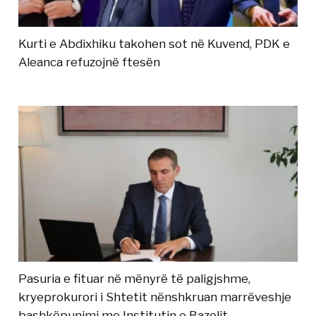
Kurti e Abdixhiku takohen sot në Kuvend, PDK e
Aleanca refuzojnë ftesën
Pasuria e fituar në mënyrë të paligjshme,
kryeprokurori i Shtetit nënshkruan marrëveshje
bashkëpunimi me Institutin e Bazelit