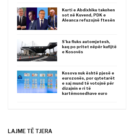
Kurti e Abdixhiku takohen
sot në Kuvend, PDK e
Aleanca refuzojnë ftesën
S’ka fluks automjetesh,
kaq po pritet nëpër kufijtë
e Kosovës
Kosova nuk është pjesë e
eurozonës, por qytetarët
e saj mund të votojnë për
dizajnin e ri të
kartëmonedhave euro
LAJME TË TJERA