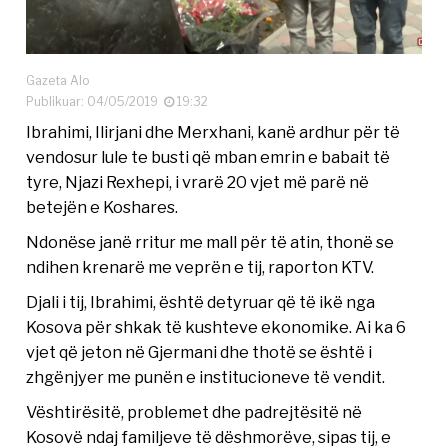
Gazeta Alo
Publikuar: 04/05/2019
19:32
Ibrahimi, Ilirjani dhe Merxhani, kanë ardhur për të
vendosur lule te busti që mban emrin e babait të
tyre, Njazi Rexhepi, i vrarë 20 vjet më parë në
betejën e Koshares.
Ndonëse janë rritur me mall për të atin, thonë se
ndihen krenarë me veprën e tij, raporton KTV.
Djali i tij, Ibrahimi, është detyruar që të ikë nga
Kosova për shkak të kushteve ekonomike. Ai ka 6
vjet që jeton në Gjermani dhe thotë se është i
zhgënjyer me punën e institucioneve të vendit.
Vështirësitë, problemet dhe padrejtësitë në
Kosovë ndaj familjeve të dëshmorëve, sipas tij, e