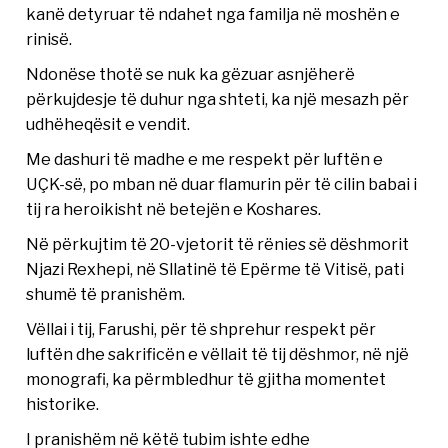
kanë detyruar të ndahet nga familja në moshën e
rinisë.
Ndonëse thotë se nuk ka gëzuar asnjëherë
përkujdesje të duhur nga shteti, ka një mesazh për
udhëheqësit e vendit.
Me dashuri të madhe e me respekt për luftën e
UÇK-së, po mban në duar flamurin për të cilin babai i
tij ra heroikisht në betejën e Koshares.
Në përkujtim të 20-vjetorit të rënies së dëshmorit
Njazi Rexhepi, në Sllatinë të Epërme të Vitisë, pati
shumë të pranishëm.
Vëllai i tij, Farushi, për të shprehur respekt për
luftën dhe sakrificën e vëllait të tij dëshmor, në një
monografi, ka përmbledhur të gjitha momentet
historike.
I pranishëm në këtë tubim ishte edhe