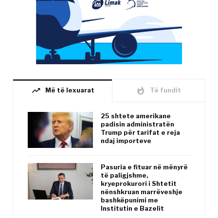
trending_up
whatshot
Më të lexuarat
Të fundit
25 shtete amerikane
padisin administratën
Trump për tarifat e reja
ndaj importeve
Pasuria e fituar në mënyrë
të paligjshme,
kryeprokurori i Shtetit
nënshkruan marrëveshje
bashkëpunimi me
Institutin e Bazelit