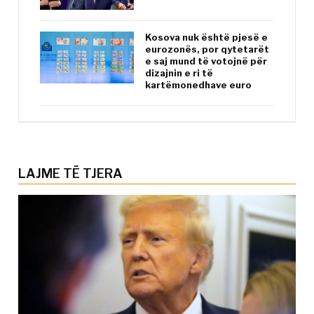
Kosova nuk është pjesë e
eurozonës, por qytetarët
e saj mund të votojnë për
dizajnin e ri të
kartëmonedhave euro
LAJME TË TJERA