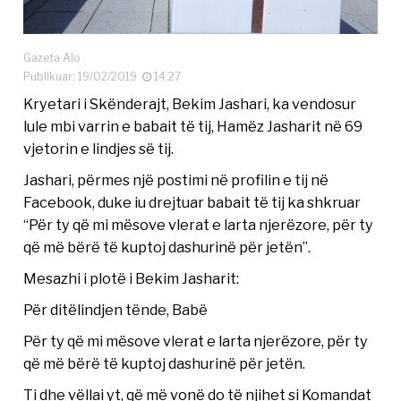
Gazeta Alo
Publikuar: 19/02/2019
14:27
Kryetari i Skënderajt, Bekim Jashari, ka vendosur
lule mbi varrin e babait të tij, Hamëz Jasharit në 69
vjetorin e lindjes së tij.
Jashari, përmes një postimi në profilin e tij në
Facebook, duke iu drejtuar babait të tij ka shkruar
“Për ty që mi mësove vlerat e larta njerëzore, për ty
që më bërë të kuptoj dashurinë për jetën”.
Mesazhi i plotë i Bekim Jasharit:
Për ditëlindjen tënde, Babë
Për ty që mi mësove vlerat e larta njerëzore, për ty
që më bërë të kuptoj dashurinë për jetën.
Ti dhe vëllai yt, që më vonë do të njihet si Komandat