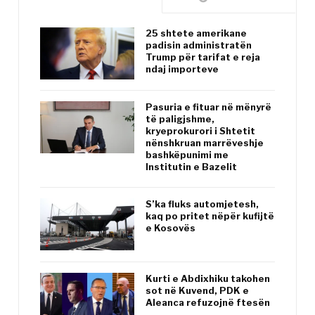
25 shtete amerikane
padisin administratën
Trump për tarifat e reja
ndaj importeve
Pasuria e fituar në mënyrë
të paligjshme,
kryeprokurori i Shtetit
nënshkruan marrëveshje
bashkëpunimi me
Institutin e Bazelit
S’ka fluks automjetesh,
kaq po pritet nëpër kufijtë
e Kosovës
Kurti e Abdixhiku takohen
sot në Kuvend, PDK e
Aleanca refuzojnë ftesën