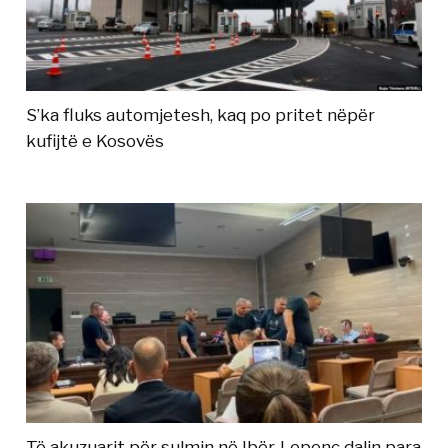
S’ka fluks automjetesh, kaq po pritet nëpër
kufijtë e Kosovës
Të akuzuarit për sulmin në Ibër-Lepenc dalin para