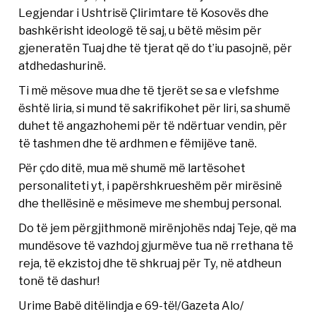
Legjendar i Ushtrisë Çlirimtare të Kosovës dhe
bashkërisht ideologë të saj, u bëtë mësim për
gjeneratën Tuaj dhe të tjerat që do t’iu pasojnë, për
atdhedashurinë.
Ti më mësove mua dhe të tjerët se sa e vlefshme
është liria, si mund të sakrifikohet për liri, sa shumë
duhet të angazhohemi për të ndërtuar vendin, për
të tashmen dhe të ardhmen e fëmijëve tanë.
Për çdo ditë, mua më shumë më lartësohet
personaliteti yt, i papërshkrueshëm për mirësinë
dhe thellësinë e mësimeve me shembuj personal.
Do të jem përgjithmonë mirënjohës ndaj Teje, që ma
mundësove të vazhdoj gjurmëve tua në rrethana të
reja, të ekzistoj dhe të shkruaj për Ty, në atdheun
tonë të dashur!
Urime Babë ditëlindja e 69-të!/Gazeta Alo/