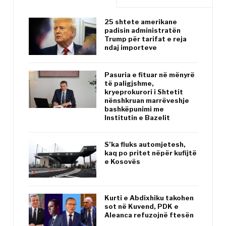
25 shtete amerikane
padisin administratën
Trump për tarifat e reja
ndaj importeve
Pasuria e fituar në mënyrë
të paligjshme,
kryeprokurori i Shtetit
nënshkruan marrëveshje
bashkëpunimi me
Institutin e Bazelit
S’ka fluks automjetesh,
kaq po pritet nëpër kufijtë
e Kosovës
Kurti e Abdixhiku takohen
sot në Kuvend, PDK e
Aleanca refuzojnë ftesën