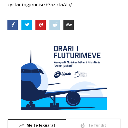
zyrtar i agjencisë./GazetaAlo/
trending_up
whatshot
Më të lexuarat
Të fundit