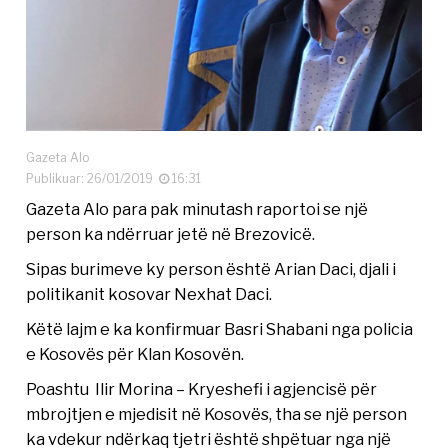
Gazeta Alo
Publikuar: 26/01/2019
16:31
Gazeta Alo para pak minutash raportoi se një
person ka ndërruar jetë në Brezovicë.
Sipas burimeve ky person është Arian Daci, djali i
politikanit kosovar Nexhat Daci.
Këtë lajm e ka konfirmuar Basri Shabani nga policia
e Kosovës për Klan Kosovën.
Poashtu Ilir Morina – Kryeshefi i agjencisë për
mbrojtjen e mjedisit në Kosovës, tha se një person
ka vdekur ndërkaq tjetri është shpëtuar nga një