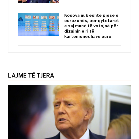
Kosova nuk është pjesë e
eurozonës, por qytetarët
e saj mund të votojnë për
dizajnin e ri të
kartëmonedhave euro
LAJME TË TJERA