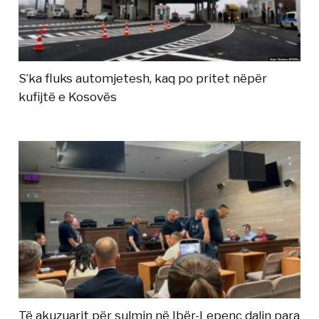
S’ka fluks automjetesh, kaq po pritet nëpër
kufijtë e Kosovës
Të akuzuarit për sulmin në Ibër-Lepenc dalin para