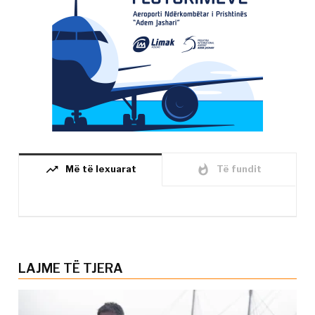
trending_up
whatshot
Më të lexuarat
Të fundit
LAJME TË TJERA