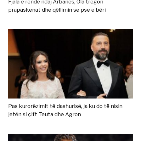
Fjala e rëndë ndaj Arbanës, Ola tregon
prapaskenat dhe qëllimin se pse e bëri
Pas kurorëzimit të dashurisë, ja ku do të nisin
jetën si çift Teuta dhe Agron