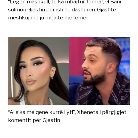
“Legen mashkull, të ka mbajtur femra”, G Bani
sulmon Gjestin për ish-të dashurën: Gjashtë
meshkuj me ju mbajtë një femër
“Ai s’ka me qenë kurrë i yti”, Xheneta i përgjigjet
komentit për Gjestin