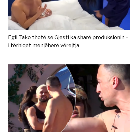
Egli Tako thotë se Gjesti ka sharë produksionin –
i tërhiqet menjëherë vërejtja