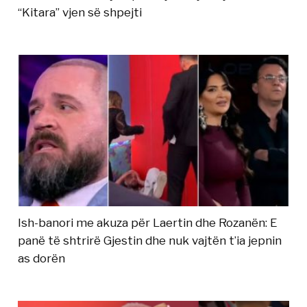
“Kitara” vjen së shpejti
Ish-banori me akuza për Laertin dhe Rozanën: E
panë të shtrirë Gjestin dhe nuk vajtën t’ia jepnin
as dorën