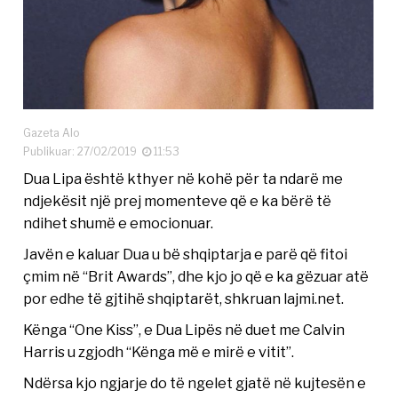
Gazeta Alo
Publikuar: 27/02/2019
11:53
Dua Lipa është kthyer në kohë për ta ndarë me
ndjekësit një prej momenteve që e ka bërë të
ndihet shumë e emocionuar.
Javën e kaluar Dua u bë shqiptarja e parë që fitoi
çmim në “Brit Awards”, dhe kjo jo që e ka gëzuar atë
por edhe të gjtihë shqiptarët, shkruan lajmi.net.
Kënga “One Kiss”, e Dua Lipës në duet me Calvin
Harris u zgjodh “Kënga më e mirë e vitit”.
Ndërsa kjo ngjarje do të ngelet gjatë në kujtesën e