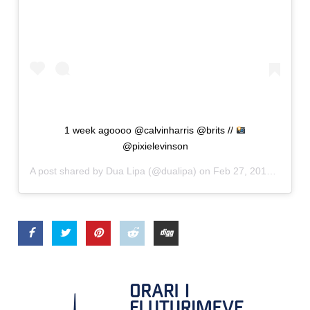
1 week agoooo @calvinharris @brits //
@pixielevinson
A post shared by
Dua Lipa
(@dualipa) on
Feb 27, 2019 at 1:46am PST