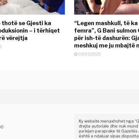
 thotë se Gjesti ka
“Legen mashkull, të ka
duksionin – i tërhiqet
femra”, G Bani sulmon 
ë vërejtja
për ish-të dashurën: G
meshkuj me ju mbajtë 
5
03/03/2025
Ky website menaxhohet nga “Gaz
drejta autoriale dhe nuk mund
00
pa lejen paraprake të Gazetës A
është e ndaluar sipas dispozitav