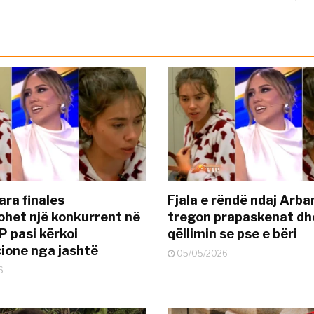
ara finales
Fjala e rëndë ndaj Arba
ohet një konkurrent në
tregon prapaskenat dh
P pasi kërkoi
qëllimin se pse e bëri
ione nga jashtë
05/05/2026
6