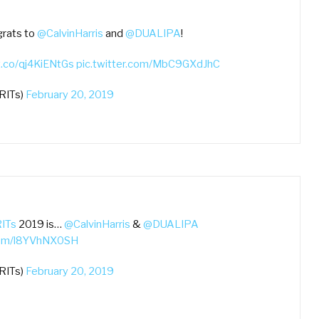
grats to
@CalvinHarris
and
@DUALIPA
!
t.co/qj4KiENtGs
pic.twitter.com/MbC9GXdJhC
RITs)
February 20, 2019
ITs
2019 is…
@CalvinHarris
&
@DUALIPA
.com/l8YVhNX0SH
RITs)
February 20, 2019