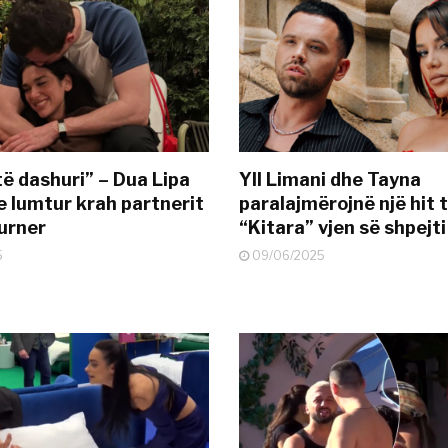
të dashuri” – Dua Lipa
Yll Limani dhe Tayna
e lumtur krah partnerit
paralajmërojnë një hit t
urner
“Kitara” vjen së shpejti
5
09/06/2025