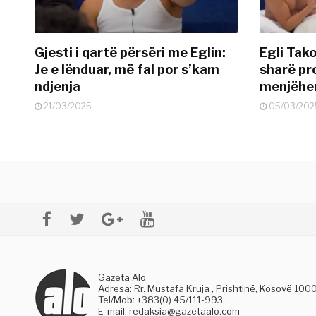
Gjesti i qartë përsëri me Eglin:
Egli Tako
Je e lënduar, më fal por s’kam
sharë pro
ndjenja
menjëher
21/03/2025
05/03/202
Gazeta Alo
Adresa: Rr. Mustafa Kruja , Prishtinë, Kosovë 100
Tel/Mob: +383(0) 45/111-993
E-mail:
redaksia@gazetaalo.com