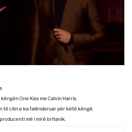
s
 këngën One Kiss me Calvin Harris.
 të cilin e ka falënderuar për këtë këngë.
roducenti më i mirë britanik.