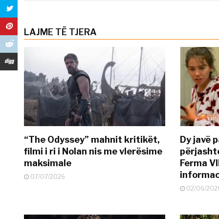
LAJME TË TJERA
“The Odyssey” mahnit kritikët,
Dy javë p
filmi i ri i Nolan nis me vlerësime
përjasht
maksimale
Ferma VI
informac
07/07/2026
02/06/202