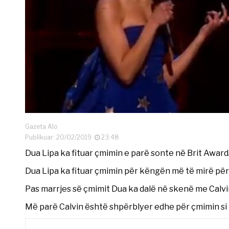
Gazeta Alo
Publikuar: 20/02/2019
23:48
Dua Lipa ka fituar çmimin e parë sonte në Brit Award
Dua Lipa ka fituar çmimin për këngën më të mirë për
Pas marrjes së çmimit Dua ka dalë në skenë me Calvin
Më parë Calvin është shpërblyer edhe për çmimin si p