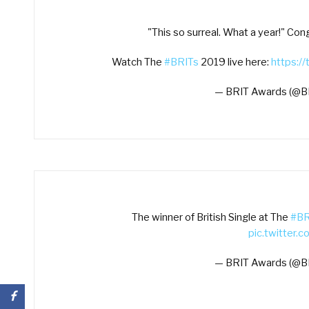
"This so surreal. What a year!" Con
Watch The
#BRITs
2019 live here:
https://
— BRIT Awards (@B
The winner of British Single at The
#BR
pic.twitter
— BRIT Awards (@B