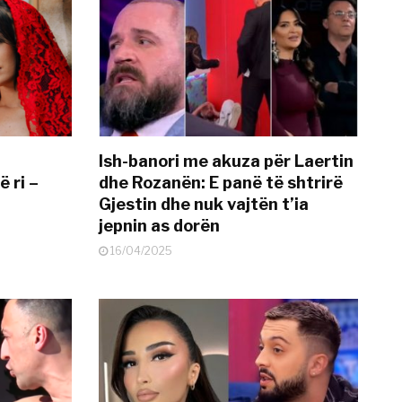
Ish-banori me akuza për Laertin
ë ri –
dhe Rozanën: E panë të shtrirë
Gjestin dhe nuk vajtën t’ia
jepnin as dorën
16/04/2025