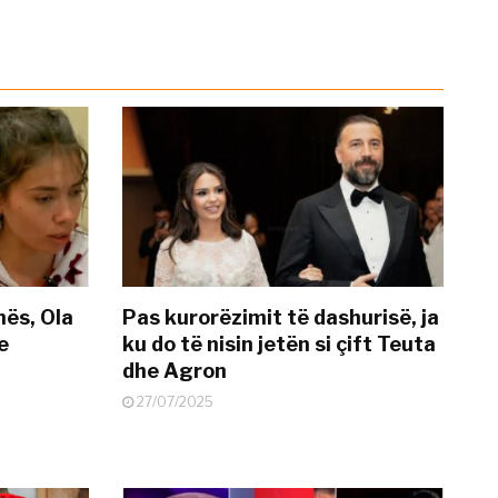
nës, Ola
Pas kurorëzimit të dashurisë, ja
e
ku do të nisin jetën si çift Teuta
dhe Agron
27/07/2025