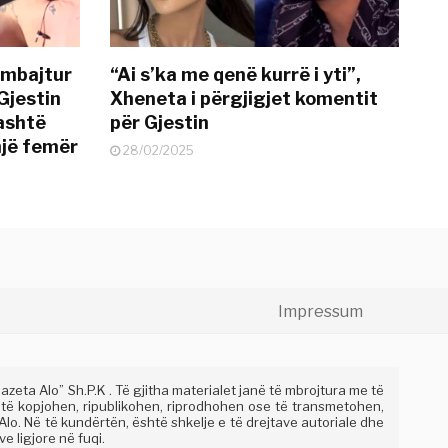
 mbajtur
“Ai s’ka me qenë kurrë i yti”,
Gjestin
Xheneta i përgjigjet komentit
jashtë
për Gjestin
një femër
28/02/2025
Impressum
eta Alo” Sh.P.K . Të gjitha materialet janë të mbrojtura me të
 të kopjohen, ripublikohen, riprodhohen ose të transmetohen,
lo. Në të kundërtën, është shkelje e të drejtave autoriale dhe
e ligjore në fuqi.