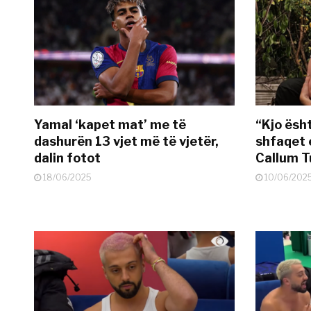
Yamal ‘kapet mat’ me të
“Kjo ësh
dashurën 13 vjet më të vjetër,
shfaqet 
dalin fotot
Callum T
18/06/2025
10/06/202