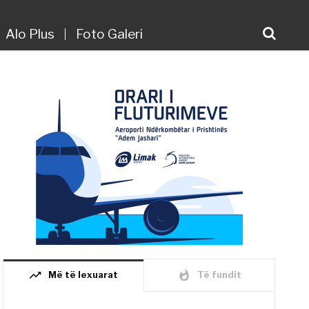
Alo Plus
Foto Galeri
trending_up
whatshot
Më të lexuarat
Të fundit