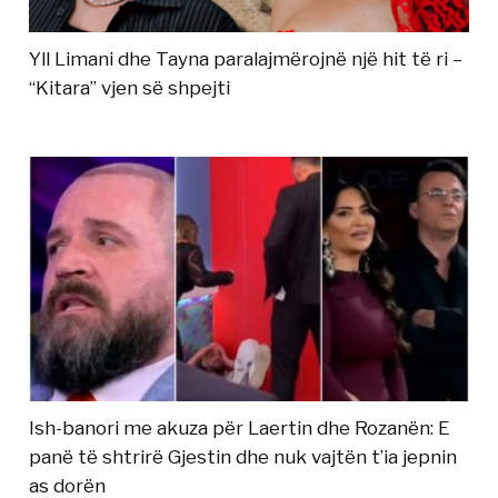
Yll Limani dhe Tayna paralajmërojnë një hit të ri –
“Kitara” vjen së shpejti
Ish-banori me akuza për Laertin dhe Rozanën: E
panë të shtrirë Gjestin dhe nuk vajtën t’ia jepnin
as dorën