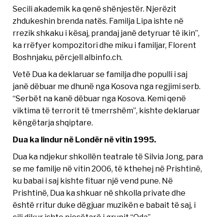
Secili akademik ka qenë shënjestër. Njerëzit
zhdukeshin brenda natës. Familja Lipa ishte në
rrezik shkaku i kësaj, prandaj janë detyruar të ikin”,
ka rrëfyer kompozitori dhe miku i familjar, Florent
Boshnjaku, përcjell albinfo.ch.
Vetë Dua ka deklaruar se familja dhe populli i saj
janë dëbuar me dhunë nga Kosova nga regjimi serb.
“Serbët na kanë dëbuar nga Kosova. Kemi qenë
viktima të terrorit të tmerrshëm”, kishte deklaruar
këngëtarja shqiptare.
Dua ka lindur në Londër në vitin 1995.
Dua ka ndjekur shkollën teatrale të Silvia Jong, para
se me familje në vitin 2006, të kthehej në Prishtinë,
ku babai i saj kishte fituar një vend pune. Në
Prishtinë, Dua ka shkuar në shkolla private dhe
është rritur duke dëgjuar muzikën e babait të saj, i
cili dikur ishte pjesëtarë i grupit “Oda”.