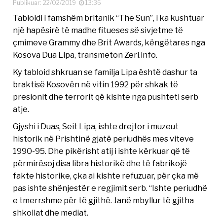
Publikuar: 22/02/2019
13:36
Tabloidi i famshëm britanik “The Sun”, i ka kushtuar
një hapësirë të madhe fitueses së sivjetme të
çmimeve Grammy dhe Brit Awards, këngëtares nga
Kosova Dua Lipa, transmeton Zeri.info.
Ky tabloid shkruan se familja Lipa është dashur ta
braktisë Kosovën në vitin 1992 për shkak të
presionit dhe terrorit që kishte nga pushteti serb
atje.
Gjyshi i Duas, Seit Lipa, ishte drejtor i muzeut
historik në Prishtinë gjatë periudhës mes viteve
1990-95. Dhe pikërisht atij i ishte kërkuar që të
përmirësoj disa libra historikë dhe të fabrikojë
fakte historike, çka ai kishte refuzuar, për çka më
pas ishte shënjestër e regjimit serb. “Ishte periudhë
e tmerrshme për të gjithë. Janë mbyllur të gjitha
shkollat dhe mediat.