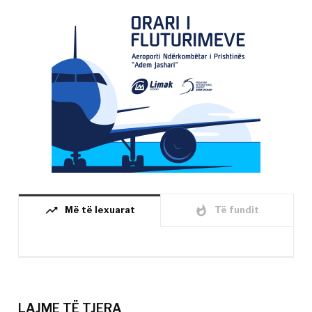
trending_up
whatshot
Më të lexuarat
Të fundit
LAJME TË TJERA