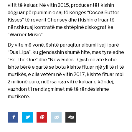
vitit të kaluar. Në vitin 2015, producentët kishin
dëgjuar përpunimin e saj të këngës “Cocoa Butter
Kisses” të reverit Chensey dhe i kishin ofruar të
nënshkruaj kontratë me shtëpinë diskografike
“Warner Music”.
Dy vite më vonë, është paraqitur albumi i saj i parë
“Dua Lipa”, ku gjendeshin shumë hite, mes tyre edhe
“Be The One” dhe “New Rules”. Qysh në atë kohë
ishte bërë e qartë se bota kishte fituar një yll të ri të
muzikës, e cila vetëm në vitin 2017, kishte fituar mbi
2 milionë euro, ndërsa nga viti e kaluar e këndej,
vazhdon t’i rendis çmimet më të rëndësishme
muzikore.