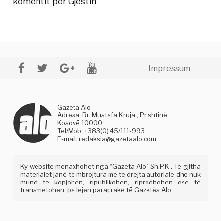
komentit për Gjestin
Impressum
Gazeta Alo
Adresa: Rr. Mustafa Kruja , Prishtinë,
Kosovë 10000
Tel/Mob: +383(0) 45/111-993
E-mail:
redaksia@gazetaalo.com
Ky website menaxhohet nga “Gazeta Alo” Sh.P.K . Të gjitha
materialet janë të mbrojtura me të drejta autoriale dhe nuk
mund të kopjohen, ripublikohen, riprodhohen ose të
transmetohen, pa lejen paraprake të Gazetës Alo.