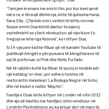
“Tani jam krenare me emrin tim, por kur kam qenë
më e re, e tëra që dëshiroja, ishte të quhesha Hana,
Sara, Ella… Çfarëdo emri, vetëm të ishte normal.
Sepse emrin Dua është dashur ta sqaroj
vazhdimisht se çfarë nënkupton, që njerëzve t’u
tregoja se isha nga Kosova”, ka rrëfyer Dua.
Si 14-vjeçare kishte filluar që në kanalin Youtube të
publikojë këngët e përpunuara të këngëtareve të
saj të preferuar, si Pink dhe Nelly Furtado.
Në të njëjtën kohë ka filluar të punoj si modele për
një katalog ‘on-line’, por edhe si hostes në
restorantin meksikan ‘La Bodega Negra’ në Soho,
dhe në klubin e natës “Mayfer”.
Familja e Duas ishte kthyer në Londër në vitin 2012
dhe ajo së bashku me familjen, ishin vendosur në
Londrën Perëndimore, ku ka jetuar deri në mars të