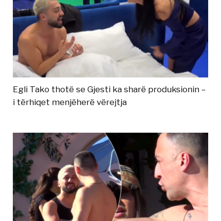
Egli Tako thotë se Gjesti ka sharë produksionin –
i tërhiqet menjëherë vërejtja