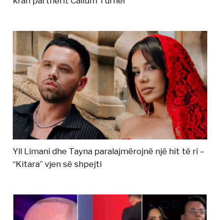
krah partnerit Callum Turner
Yll Limani dhe Tayna paralajmërojnë një hit të ri –
“Kitara” vjen së shpejti