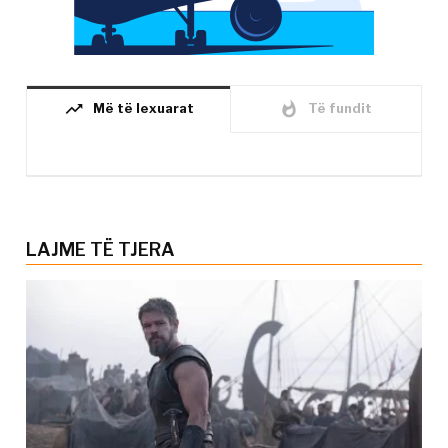
trending_up
whatshot
Më të lexuarat
Të fundit
LAJME TË TJERA