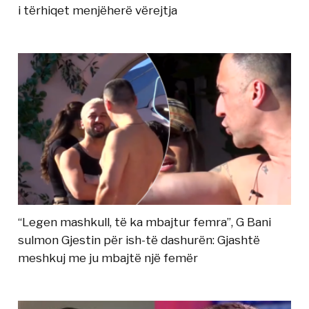
i tërhiqet menjëherë vërejtja
“Legen mashkull, të ka mbajtur femra”, G Bani
sulmon Gjestin për ish-të dashurën: Gjashtë
meshkuj me ju mbajtë një femër