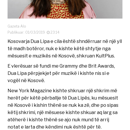
Gazeta Alo
Publikuar: 01/03/2019
23:14
Kosovarja Dua Lipa e cila është shndërruar në një yll
të madh botëror, nuk e kishte këtë shtytje nga
mësuesit e muzikës në Kosovë, shkruan KultPlus.
E vlerësuar së fundi me Grammy dhe Brit Awards,
Dua Lipa përpjekjet për muzikë i kishte nis si e
vogël në Kosovë.
New York Magazine kishte shkruar një shkrim më
herët për këtë përballje të Dua Lipës, ku mësuesit
në Kosovë i kishin thënë se nuk ka zë, dhe po sipas
këtij shkrimi, një mësuese kishte shkuar aq larg sa
atëherë i kishte thënë se ajo nuk mund të arrij
notat e larta dhe këndimi nuk është për të.