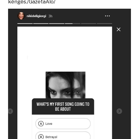
këngës./GazetaAlo/