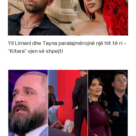
Yll Limani dhe Tayna paralajmërojnë një hit të ri –
“Kitara” vjen së shpejti