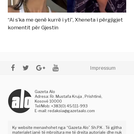
“Ai s’ka me qenë kurrë i yti”, Xheneta i përgjigjet
komentit për Gjestin
Impressum
Gazeta Alo
Adresa: Rr. Mustafa Kruja , Prishtinë,
Kosovë 10000
Tel/Mob: +383(0) 45/111-993
E-mail:
redaksia@gazetaalo.com
Ky website menaxhohet nga “Gazeta Alo” Sh.P.K . Të gjitha
materialet janë të mbrojtura me të drejta autoriale dhe nuk