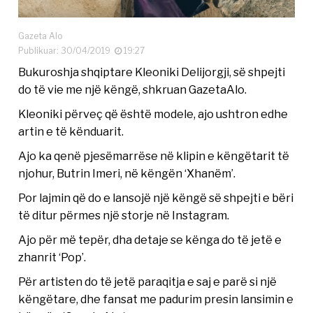
Gazeta Alo
Publikuar: 30/04/2019
19:27
Bukuroshja shqiptare Kleoniki Delijorgji, së shpejti
do të vie me një këngë, shkruan GazetaAlo.
Kleoniki përveç që është modele, ajo ushtron edhe
artin e të kënduarit.
Ajo ka qenë pjesëmarrëse në klipin e këngëtarit të
njohur, Butrin Imeri, në këngën ‘Xhanëm’.
Por lajmin që do e lansojë një këngë së shpejti e bëri
të ditur përmes një storje në Instagram.
Ajo për më tepër, dha detaje se kënga do të jetë e
zhanrit ‘Pop’.
Për artisten do të jetë paraqitja e saj e parë si një
këngëtare, dhe fansat me padurim presin lansimin e