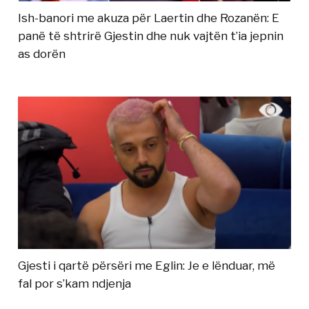
Ish-banori me akuza për Laertin dhe Rozanën: E
panë të shtrirë Gjestin dhe nuk vajtën t’ia jepnin
as dorën
Gjesti i qartë përsëri me Eglin: Je e lënduar, më
fal por s’kam ndjenja