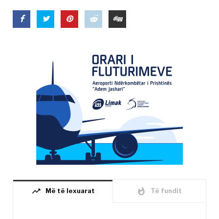
trending_up
whatshot
Më të lexuarat
Të fundit