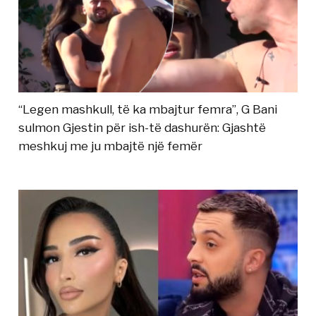
“Legen mashkull, të ka mbajtur femra”, G Bani
sulmon Gjestin për ish-të dashurën: Gjashtë
meshkuj me ju mbajtë një femër