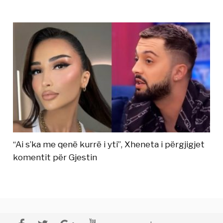
“Ai s’ka me qenë kurrë i yti”, Xheneta i përgjigjet
komentit për Gjestin