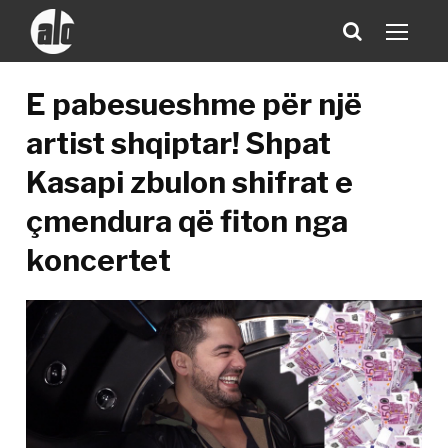
E pabesueshme për një
artist shqiptar! Shpat
Kasapi zbulon shifrat e
çmendura që fiton nga
koncertet