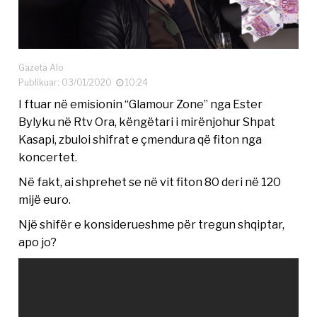
Gazeta Alo
Publikuar: 03/01/2020
10:24
I ftuar në emisionin “Glamour Zone” nga Ester
Bylyku në Rtv Ora, këngëtari i mirënjohur Shpat
Kasapi, zbuloi shifrat e çmendura që fiton nga
koncertet.
Në fakt, ai shprehet se në vit fiton 80 deri në 120
mijë euro.
Një shifër e konsiderueshme për tregun shqiptar,
apo jo?