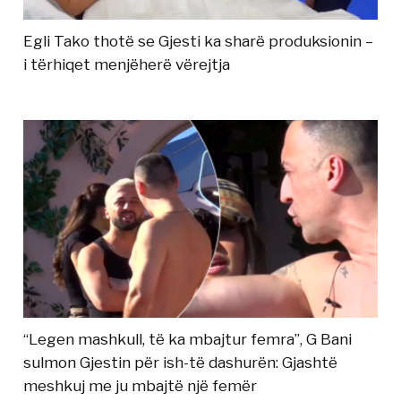
Egli Tako thotë se Gjesti ka sharë produksionin –
i tërhiqet menjëherë vërejtja
“Legen mashkull, të ka mbajtur femra”, G Bani
sulmon Gjestin për ish-të dashurën: Gjashtë
meshkuj me ju mbajtë një femër