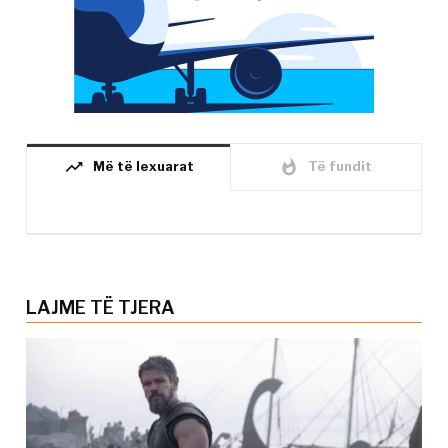
trending_up
whatshot
Më të lexuarat
Të fundit
LAJME TË TJERA