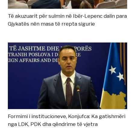
Të akuzuarit për sulmin në Ibër-Lepenc dalin para
Gjykatës nën masa të rrepta sigurie
Formimi i institucioneve, Konjufca: Ka gatishmëri
nga LDK, PDK dha qëndrime të vjetra