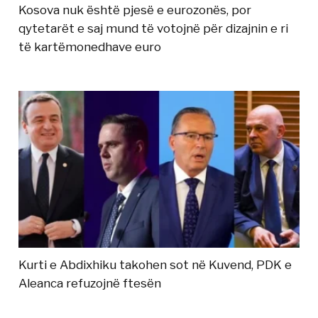
Kosova nuk është pjesë e eurozonës, por
qytetarët e saj mund të votojnë për dizajnin e ri
të kartëmonedhave euro
Kurti e Abdixhiku takohen sot në Kuvend, PDK e
Aleanca refuzojnë ftesën