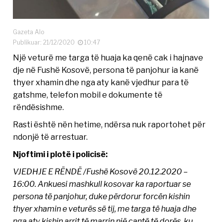
Gazeta Alo
Publikuar: 21/12/2020
10:47
Një veturë me targa të huaja ka qenë cak i hajnave
dje në Fushë Kosovë, persona të panjohur ia kanë
thyer xhamin dhe nga aty kanë vjedhur para të
gatshme, telefon mobil e dokumente të
rëndësishme.
Rasti është nën hetime, ndërsa nuk raportohet për
ndonjë të arrestuar.
Njoftimi i plotë i policisë:
VJEDHJE E RËNDË /Fushë Kosovë 20.12.2020 –
16:00. Ankuesi mashkull kosovar ka raportuar se
persona të panjohur, duke përdorur forcën kishin
thyer xhamin e veturës së tij, me targa të huaja dhe
nga aty kishin arrit të marrin një çantë të dorës, ku