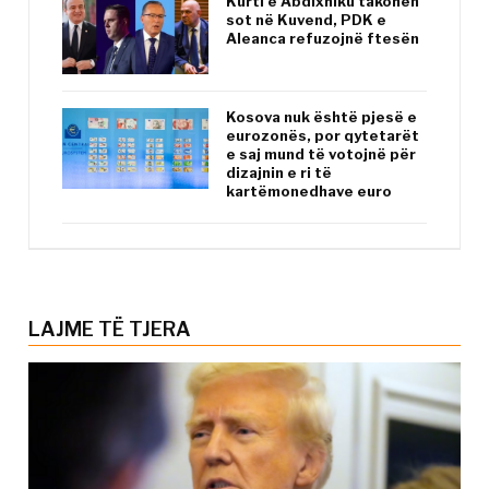
Kurti e Abdixhiku takohen
sot në Kuvend, PDK e
Aleanca refuzojnë ftesën
Kosova nuk është pjesë e
eurozonës, por qytetarët
e saj mund të votojnë për
dizajnin e ri të
kartëmonedhave euro
LAJME TË TJERA