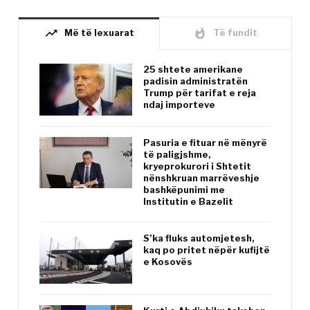
trending_up
whatshot
Më të lexuarat
Të fundit
25 shtete amerikane
padisin administratën
Trump për tarifat e reja
ndaj importeve
Pasuria e fituar në mënyrë
të paligjshme,
kryeprokurori i Shtetit
nënshkruan marrëveshje
bashkëpunimi me
Institutin e Bazelit
S’ka fluks automjetesh,
kaq po pritet nëpër kufijtë
e Kosovës